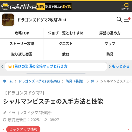
ドラゴンズドグマ2攻略Wiki
攻略TOP
ジョブ一覧とおすすめ
序盤の進め方
ストーリー攻略
クエスト
マップ
取り返し要素
武器
防具
荒びの岩溝の宝箱マップと行き方
もっとみる
倉庫の場
1
2
ホーム
ドラゴンズドグマ2攻略Wiki
防具（装備）
体
シャルマンビスチェ
【ドラゴンズドグマ2】
シャルマンビスチェの入手方法と性能
ドラゴンズドグマ2攻略班
最終更新日：2025.11.21 08:27
ピックアップ情報