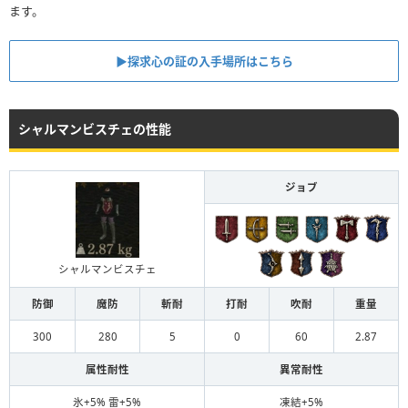
ます。
▶︎探求心の証の入手場所はこちら
シャルマンビスチェの性能
ジョブ
シャルマンビスチェ
防御
魔防
斬耐
打耐
吹耐
重量
300
280
5
0
60
2.87
属性耐性
異常耐性
氷+5% 雷+5%
凍結+5%