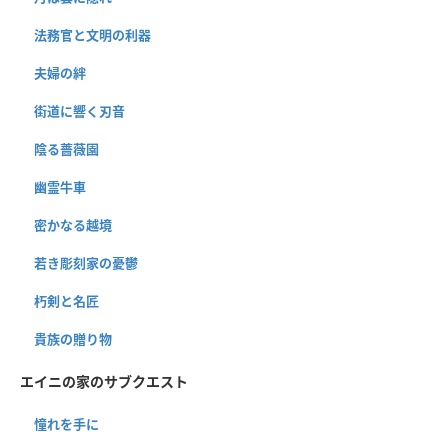
法務官と文明の利器
夫婦の絆
街道に響く刃音
陰る薔薇園
幽霊牛車
密かなる越境
若き彫刻家の憂鬱
朽剣と名匠
貴族の贈り物
エイニの家のサブクエスト
憧れを手に