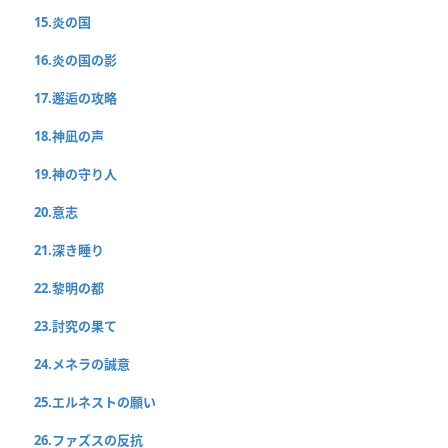
15.炎の国
16.炎の国の影
17.邂逅の攻略
18.神凪の声
19.神の守り人
20.意志
21.深き睡り
22.黎明の都
23.討究の果て
24.メネラの誠意
25.エルネストの願い
26.ファズスの反抗