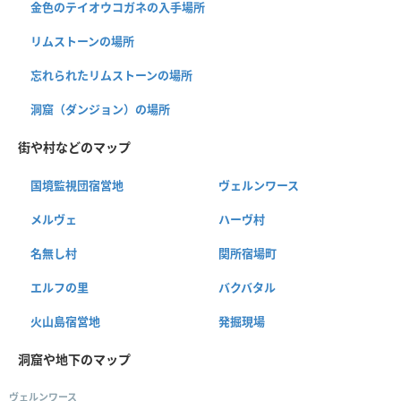
金色のテイオウコガネの入手場所
リムストーンの場所
忘れられたリムストーンの場所
洞窟（ダンジョン）の場所
街や村などのマップ
国境監視団宿営地
ヴェルンワース
メルヴェ
ハーヴ村
名無し村
関所宿場町
エルフの里
バクバタル
火山島宿営地
発掘現場
洞窟や地下のマップ
ヴェルンワース