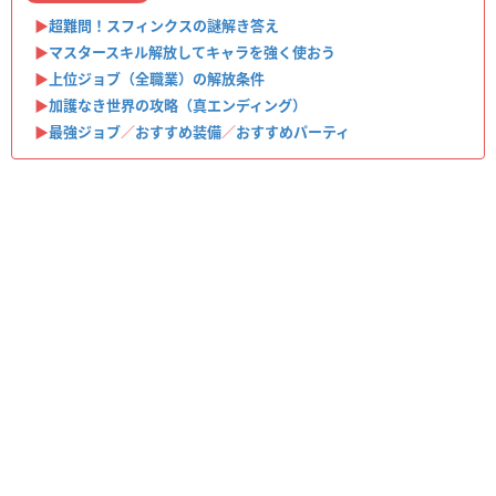
▶︎
超難問！スフィンクスの謎解き答え
▶︎
マスタースキル解放してキャラを強く使おう
▶︎
上位ジョブ（全職業）の解放条件
▶︎
加護なき世界の攻略（真エンディング）
▶︎
最強ジョブ
／
おすすめ装備
／
おすすめパーティ