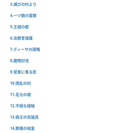
3.滅びの村より
4.一ツ眼の襲撃
5.王城の都
6.法務官保護
7.ディーサの謀略
8.魔物討伐
9.覚者に寄る影
10.撹乱の村
11.足元の貌
12.不穏な接触
13.偽王の目論見
14.欺瞞の祝宴