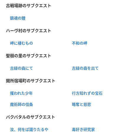
古戦場跡のサブクエスト
鎮魂の鐘
ハーヴ村のサブクエスト
岬に棲むもの
不和の岬
聖樹の里のサブクエスト
古緑の森にて
古緑の森を出て
関所宿場町のサブクエスト
攫われた少年
行方知れずの宝石
魔術師の信条
略奪と慈悲
バクバタルのサブクエスト
汝、何をば識りたるや
毒好き研究家