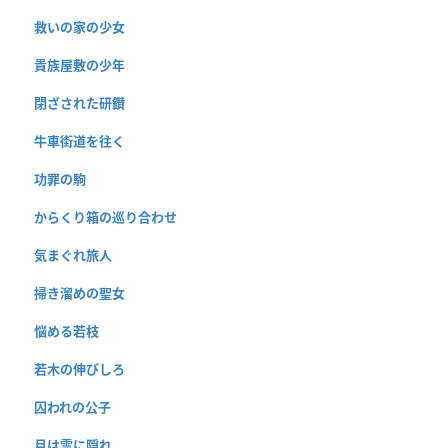
救いの家の少女
貴族屋敷の少年
閉ざされた研鑽
牛車街道を往く
功罪の駒
からくり箱の巡り合わせ
気まぐれ旅人
掃き溜めの聖女
悩める若枝
若木の伸びしろ
囚われの公子
月は雲に隠れ