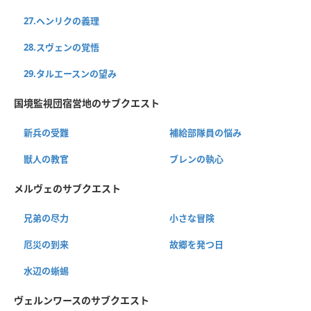
27.ヘンリクの義理
28.スヴェンの覚悟
29.タルエースンの望み
国境監視団宿営地のサブクエスト
新兵の受難
補給部隊員の悩み
獣人の教官
ブレンの執心
メルヴェのサブクエスト
兄弟の尽力
小さな冒険
厄災の到来
故郷を発つ日
水辺の蜥蜴
ヴェルンワースのサブクエスト