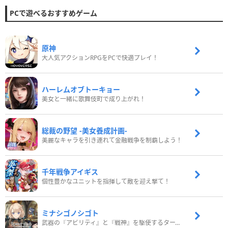
PCで遊べるおすすめゲーム
原神
大人気アクションRPGをPCで快適プレイ！
ハーレムオブトーキョー
美女と一緒に歌舞伎町で成り上がれ！
総裁の野望 -美女養成計画-
美麗なキャラを引き連れて金融戦争を制覇しよう！
千年戦争アイギス
個性豊かなユニットを指揮して敵を迎え撃て！
ミナシゴノシゴト
武器の『アビリティ』と『戦神』を駆使するターン制コマンドバトルRPG！