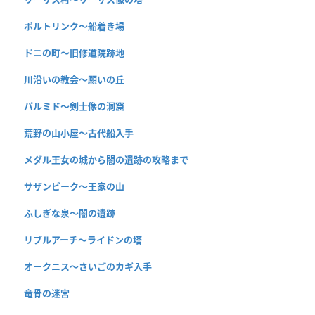
ポルトリンク〜船着き場
ドニの町〜旧修道院跡地
川沿いの教会〜願いの丘
パルミド〜剣士像の洞窟
荒野の山小屋〜古代船入手
メダル王女の城から闇の遺跡の攻略まで
サザンビーク〜王家の山
ふしぎな泉〜闇の遺跡
リブルアーチ〜ライドンの塔
オークニス〜さいごのカギ入手
竜骨の迷宮