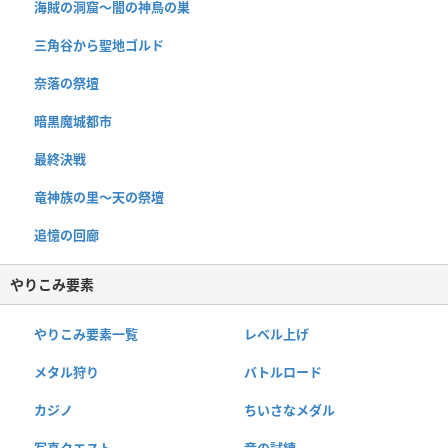
海賊の洞窟〜闇の神鳥の巣
三角谷から聖地ゴルド
奈落の祭壇
暗黒魔城都市
最終決戦
竜神族の里〜天の祭壇
追憶の回廊
やりこみ要素
やりこみ要素一覧
レベル上げ
メタル狩り
バトルロード
カジノ
ちいさなメダル
写真クエスト
竜の試練