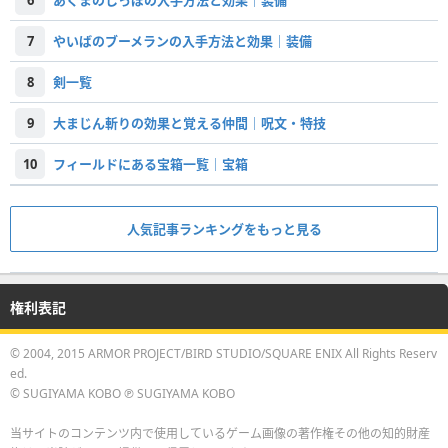
6
あくまのしっぽの入手方法と効果｜装備
7
やいばのブーメランの入手方法と効果｜装備
8
剣一覧
9
大まじん斬りの効果と覚える仲間｜呪文・特技
10
フィールドにある宝箱一覧｜宝箱
人気記事ランキングをもっと見る
権利表記
© 2004, 2015 ARMOR PROJECT/BIRD STUDIO/SQUARE ENIX All Rights Reserv
ed.
© SUGIYAMA KOBO ℗ SUGIYAMA KOBO
当サイトのコンテンツ内で使用しているゲーム画像の著作権その他の知的財産