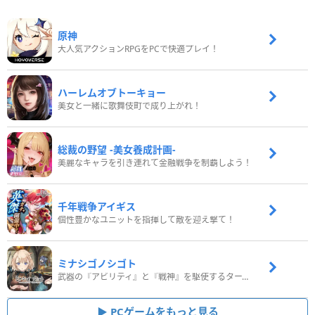
原神
大人気アクションRPGをPCで快適プレイ！
ハーレムオブトーキョー
美女と一緒に歌舞伎町で成り上がれ！
総裁の野望 -美女養成計画-
美麗なキャラを引き連れて金融戦争を制覇しよう！
千年戦争アイギス
個性豊かなユニットを指揮して敵を迎え撃て！
ミナシゴノシゴト
武器の『アビリティ』と『戦神』を駆使するターン制コマンドバトルRPG！
PCゲームをもっと見る