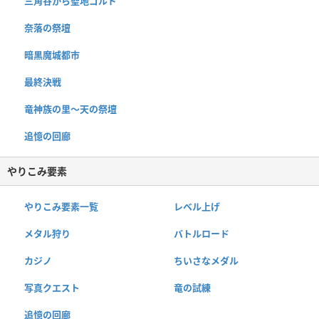
三角谷から聖地ゴルド
奈落の祭壇
暗黒魔城都市
最終決戦
竜神族の里〜天の祭壇
追憶の回廊
やりこみ要素
やりこみ要素一覧
レベル上げ
メタル狩り
バトルロード
カジノ
ちいさなメダル
写真クエスト
竜の試練
追憶の回廊