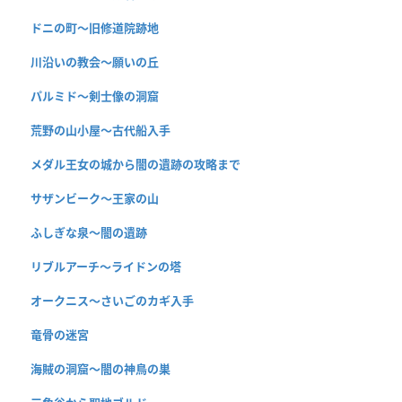
ドニの町〜旧修道院跡地
川沿いの教会〜願いの丘
パルミド〜剣士像の洞窟
荒野の山小屋〜古代船入手
メダル王女の城から闇の遺跡の攻略まで
サザンビーク〜王家の山
ふしぎな泉〜闇の遺跡
リブルアーチ〜ライドンの塔
オークニス〜さいごのカギ入手
竜骨の迷宮
海賊の洞窟〜闇の神鳥の巣