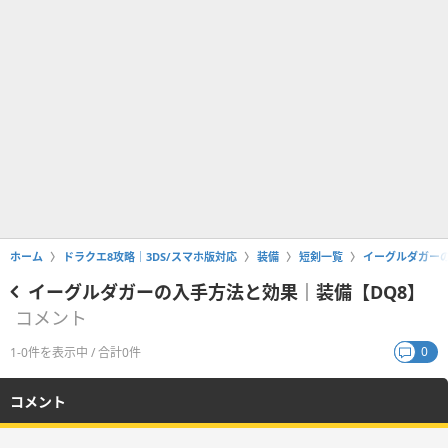
ホーム
ドラクエ8攻略｜3DS/スマホ版対応
装備
短剣一覧
イーグルダガーの
イーグルダガーの入手方法と効果｜装備【DQ8】
コメント
0
1-0件を表示中 / 合計0件
コメント