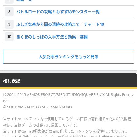
8
バトルロードの攻略とおすすめモンスター一覧
9
ふしぎな泉から闇の遺跡の攻略まで｜チャート10
10
あくまのしっぽの入手方法と効果｜装備
人気記事ランキングをもっと見る
権利表記
© 2004, 2015 ARMOR PROJECT/BIRD STUDIO/SQUARE ENIX All Rights Reserv
ed.
© SUGIYAMA KOBO ℗ SUGIYAMA KOBO
当サイトのコンテンツ内で使用しているゲーム画像の著作権その他の知的財産
権は、当該ゲームの提供元に帰属しています。
当サイトはGame8編集部が独自に作成したコンテンツを提供しております。