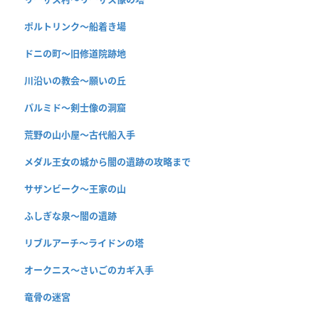
ポルトリンク〜船着き場
ドニの町〜旧修道院跡地
川沿いの教会〜願いの丘
パルミド〜剣士像の洞窟
荒野の山小屋〜古代船入手
メダル王女の城から闇の遺跡の攻略まで
サザンビーク〜王家の山
ふしぎな泉〜闇の遺跡
リブルアーチ〜ライドンの塔
オークニス〜さいごのカギ入手
竜骨の迷宮