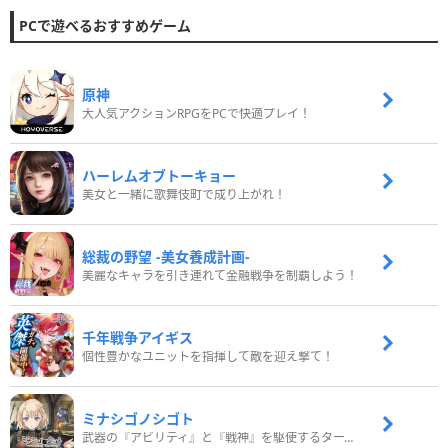
PCで遊べるおすすめゲーム
原神
大人気アクションRPGをPCで快適プレイ！
ハーレムオブトーキョー
美女と一緒に歌舞伎町で成り上がれ！
総裁の野望 -美女養成計画-
美麗なキャラを引き連れて金融戦争を制覇しよう！
千年戦争アイギス
個性豊かなユニットを指揮して敵を迎え撃て！
ミナシゴノシゴト
武器の『アビリティ』と『戦神』を駆使するターン制コマンドバトルRPG！