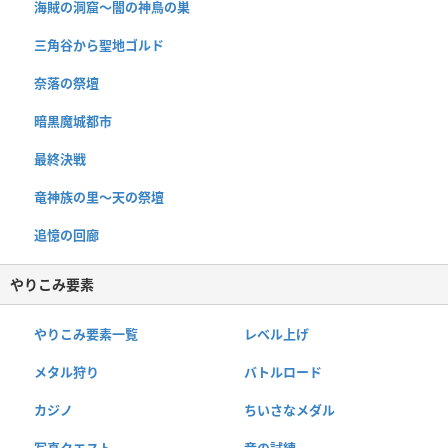
海賊の洞窟〜闇の神鳥の巣
三角谷から聖地ゴルド
奈落の祭壇
暗黒魔城都市
最終決戦
竜神族の里〜天の祭壇
追憶の回廊
やりこみ要素
やりこみ要素一覧
レベル上げ
メタル狩り
バトルロード
カジノ
ちいさなメダル
写真クエスト
竜の試練