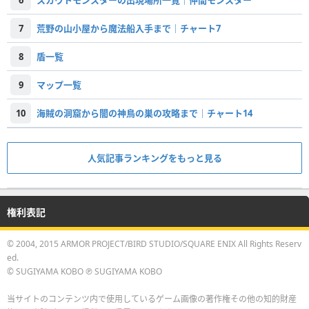
6
スカウトモンスターの出現場所一覧｜仲間モンスター
7
荒野の山小屋から魔法船入手まで｜チャート7
8
盾一覧
9
マップ一覧
10
海賊の洞窟から闇の神鳥の巣の攻略まで｜チャート14
人気記事ランキングをもっと見る
権利表記
© 2004, 2015 ARMOR PROJECT/BIRD STUDIO/SQUARE ENIX All Rights Reserv
ed.
© SUGIYAMA KOBO ℗ SUGIYAMA KOBO
当サイトのコンテンツ内で使用しているゲーム画像の著作権その他の知的財産