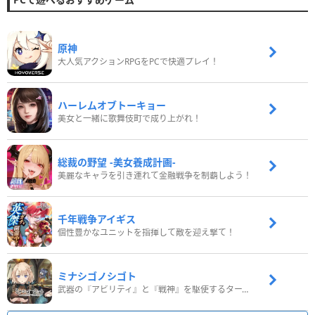
原神
大人気アクションRPGをPCで快適プレイ！
ハーレムオブトーキョー
美女と一緒に歌舞伎町で成り上がれ！
総裁の野望 -美女養成計画-
美麗なキャラを引き連れて金融戦争を制覇しよう！
千年戦争アイギス
個性豊かなユニットを指揮して敵を迎え撃て！
ミナシゴノシゴト
武器の『アビリティ』と『戦神』を駆使するターン制コマンドバトルRPG！