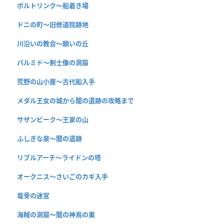
ポルトリンク〜船着き場
ドニの町〜旧修道院跡地
川沿いの教会〜願いの丘
パルミド〜剣士像の洞窟
荒野の山小屋〜古代船入手
メダル王女の城から闇の遺跡の攻略まで
サザンビーク〜王家の山
ふしぎな泉〜闇の遺跡
リブルアーチ〜ライドンの塔
オークニス〜さいごのカギ入手
竜骨の迷宮
海賊の洞窟〜闇の神鳥の巣