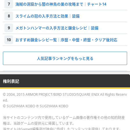
7
海賊の洞窟から闇の神鳥の巣の攻略まで｜チャート14
8
スライムの冠の入手方法と効果｜装備
9
メガトンハンマーの入手方法と錬金レシピ｜装備
10
おすすめ錬金レシピ一覧｜序盤・中盤・終盤・クリア後対応
人気記事ランキングをもっと見る
権利表記
© 2004, 2015 ARMOR PROJECT/BIRD STUDIO/SQUARE ENIX All Rights Reserv
ed.
© SUGIYAMA KOBO ℗ SUGIYAMA KOBO
当サイトのコンテンツ内で使用しているゲーム画像の著作権その他の知的財産
権は、当該ゲームの提供元に帰属しています。
当サイトはGame8編集部が独自に作成したコンテンツを提供しております。