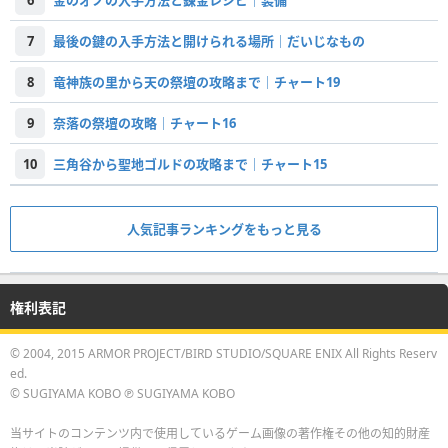
6
金のオノの入手方法と錬金レシピ｜装備
7
最後の鍵の入手方法と開けられる場所｜だいじなもの
8
竜神族の里から天の祭壇の攻略まで｜チャート19
9
奈落の祭壇の攻略｜チャート16
10
三角谷から聖地ゴルドの攻略まで｜チャート15
人気記事ランキングをもっと見る
権利表記
© 2004, 2015 ARMOR PROJECT/BIRD STUDIO/SQUARE ENIX All Rights Reserv
ed.
© SUGIYAMA KOBO ℗ SUGIYAMA KOBO
当サイトのコンテンツ内で使用しているゲーム画像の著作権その他の知的財産