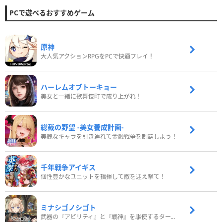
PCで遊べるおすすめゲーム
原神
大人気アクションRPGをPCで快適プレイ！
ハーレムオブトーキョー
美女と一緒に歌舞伎町で成り上がれ！
総裁の野望 -美女養成計画-
美麗なキャラを引き連れて金融戦争を制覇しよう！
千年戦争アイギス
個性豊かなユニットを指揮して敵を迎え撃て！
ミナシゴノシゴト
武器の『アビリティ』と『戦神』を駆使するターン制コマンドバトルRPG！