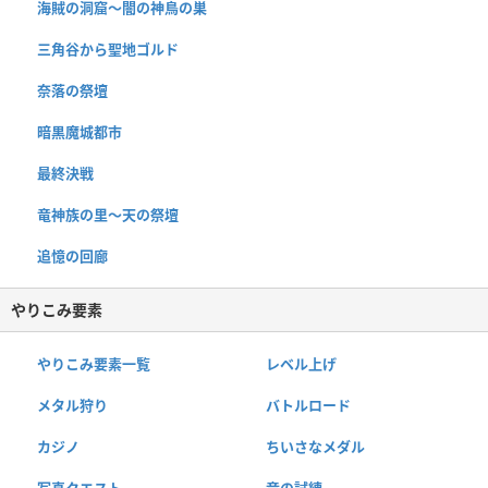
海賊の洞窟〜闇の神鳥の巣
三角谷から聖地ゴルド
奈落の祭壇
暗黒魔城都市
最終決戦
竜神族の里〜天の祭壇
追憶の回廊
やりこみ要素
やりこみ要素一覧
レベル上げ
メタル狩り
バトルロード
カジノ
ちいさなメダル
写真クエスト
竜の試練