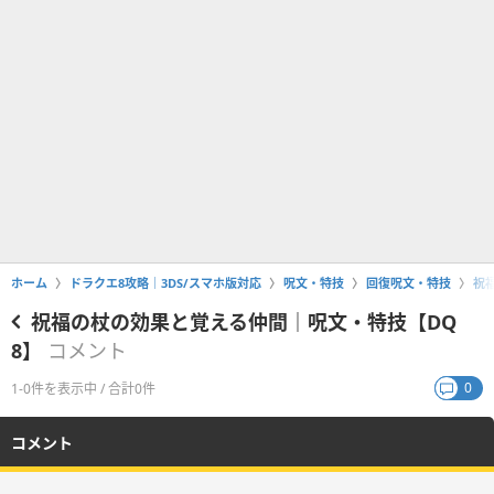
ホーム
ドラクエ8攻略｜3DS/スマホ版対応
呪文・特技
回復呪文・特技
祝
祝福の杖の効果と覚える仲間｜呪文・特技【DQ
8】
コメント
0
1-0件を表示中 / 合計0件
コメント