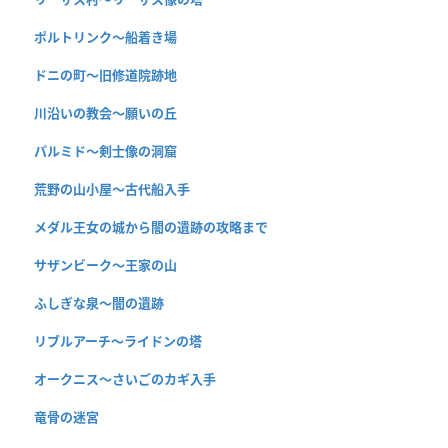
ポルトリンク〜船着き場
ドニの町〜旧修道院跡地
川沿いの教会〜願いの丘
パルミド〜剣士像の洞窟
荒野の山小屋〜古代船入手
メダル王女の城から闇の遺跡の攻略まで
サザンビーク〜王家の山
ふしぎな泉〜闇の遺跡
リブルアーチ〜ライドンの塔
オークニス〜さいごのカギ入手
竜骨の迷宮