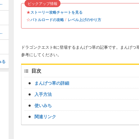
手方法と錬金レシピ｜装備
ピックアップ情報
★
ストーリー攻略チャートを見る
☆
/
バトルロードの攻略
レベル上げのやり方
覧｜序盤・中盤・終盤・クリア後対応
ドラゴンクエスト8に登場するまんげつ草の記事です。まんげつ
参考にしてください。
みる
目次
まんげつ草の詳細
入手方法
使いみち
関連リンク