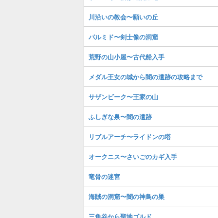
川沿いの教会〜願いの丘
パルミド〜剣士像の洞窟
荒野の山小屋〜古代船入手
メダル王女の城から闇の遺跡の攻略まで
サザンビーク〜王家の山
ふしぎな泉〜闇の遺跡
リブルアーチ〜ライドンの塔
オークニス〜さいごのカギ入手
竜骨の迷宮
海賊の洞窟〜闇の神鳥の巣
三角谷から聖地ゴルド