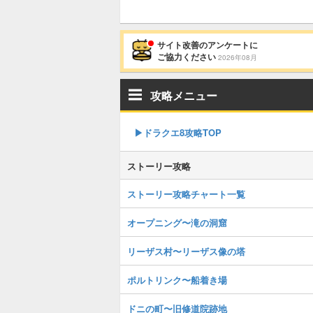
サイト改善のアンケートに
ご協力ください
2026年08月
攻略メニュー
▶︎ドラクエ8攻略TOP
ストーリー攻略
ストーリー攻略チャート一覧
オープニング〜滝の洞窟
リーザス村〜リーザス像の塔
ポルトリンク〜船着き場
ドニの町〜旧修道院跡地