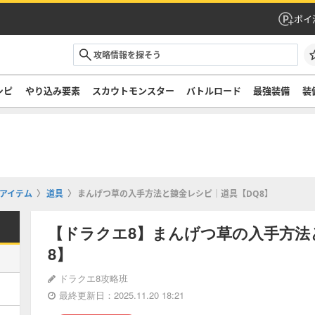
ポイ
シピ
やり込み要素
スカウトモンスター
バトルロード
最強装備
装
アイテム
道具
まんげつ草の入手方法と錬金レシピ｜道具【DQ8】
【ドラクエ8】まんげつ草の入手方法
8】
ドラクエ8攻略班
最終更新日：2025.11.20 18:21