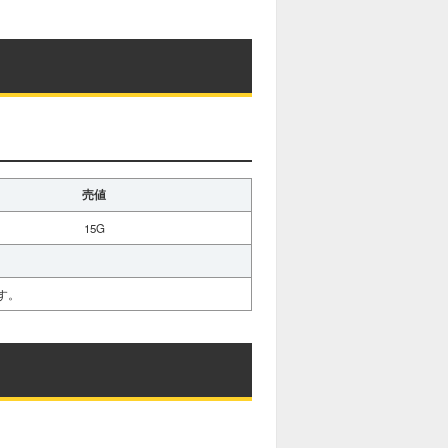
売値
15G
す。