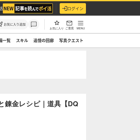
活
ログイン
お気に入り追加
ご意見
MENU
お気に入り
備一覧
スキル
追憶の回廊
写真クエスト
と錬金レシピ｜道具【DQ