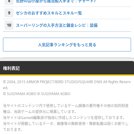
8
荒野の山小屋から魔法船入手まで｜チャート7
9
ゼシカのおすすめスキルとスキル一覧
10
スーパーリングの入手方法と錬金レシピ｜装備
人気記事ランキングをもっと見る
権利表記
© 2004, 2015 ARMOR PROJECT/BIRD STUDIO/SQUARE ENIX All Rights Reserv
ed.
© SUGIYAMA KOBO ℗ SUGIYAMA KOBO
当サイトのコンテンツ内で使用しているゲーム画像の著作権その他の知的財産
権は、当該ゲームの提供元に帰属しています。
当サイトはGame8編集部が独自に作成したコンテンツを提供しております。
当サイトが掲載しているデータ、画像等の無断使用・無断転載は固くお断りし
ております。