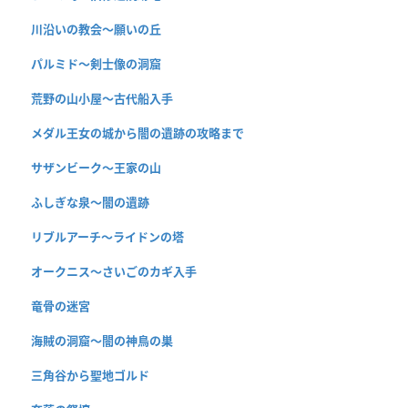
川沿いの教会〜願いの丘
パルミド〜剣士像の洞窟
荒野の山小屋〜古代船入手
メダル王女の城から闇の遺跡の攻略まで
サザンビーク〜王家の山
ふしぎな泉〜闇の遺跡
リブルアーチ〜ライドンの塔
オークニス〜さいごのカギ入手
竜骨の迷宮
海賊の洞窟〜闇の神鳥の巣
三角谷から聖地ゴルド