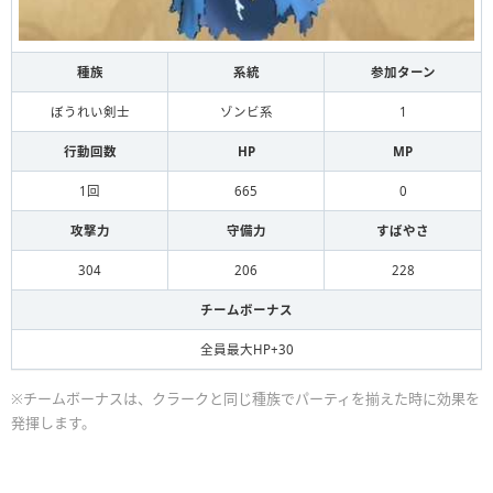
種族
系統
参加ターン
ぼうれい剣士
ゾンビ系
1
行動回数
HP
MP
1回
665
0
攻撃力
守備力
すばやさ
304
206
228
チームボーナス
全員最大HP+30
※チームボーナスは、クラークと同じ種族でパーティを揃えた時に効果を
発揮します。