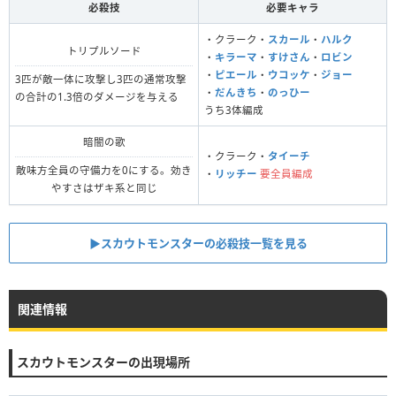
必殺技
必要キャラ
・クラーク・
スカール
・
ハルク
トリプルソード
・
キラーマ
・
すけさん
・
ロビン
・
ピエール
・
ウコッケ
・
ジョー
3匹が敵一体に攻撃し3匹の通常攻撃
・
だんきち
・
のっひー
の合計の1.3倍のダメージを与える
うち3体編成
暗闇の歌
・クラーク・
タイーチ
敵味方全員の守備力を0にする。効き
・
リッチー
要全員編成
やすさはザキ系と同じ
▶スカウトモンスターの必殺技一覧を見る
関連情報
スカウトモンスターの出現場所