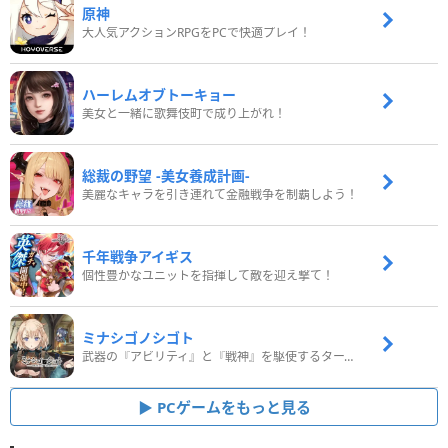
原神
大人気アクションRPGをPCで快適プレイ！
ハーレムオブトーキョー
美女と一緒に歌舞伎町で成り上がれ！
総裁の野望 -美女養成計画-
美麗なキャラを引き連れて金融戦争を制覇しよう！
千年戦争アイギス
個性豊かなユニットを指揮して敵を迎え撃て！
ミナシゴノシゴト
武器の『アビリティ』と『戦神』を駆使するターン制コマンドバトルRPG！
PCゲームをもっと見る