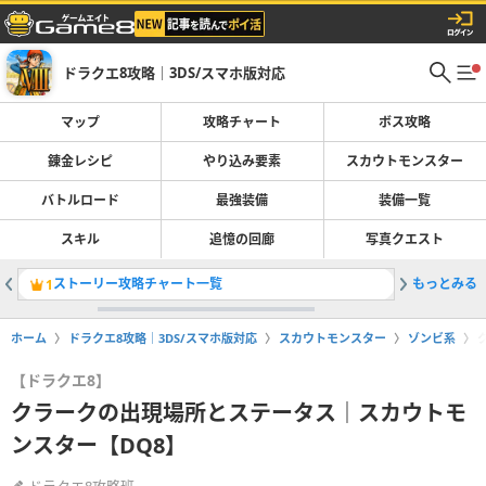
ドラクエ8攻略｜3DS/スマホ版対応
マップ
攻略チャート
ボス攻略
錬金レシピ
やり込み要素
スカウトモンスター
バトルロード
最強装備
装備一覧
スキル
追憶の回廊
写真クエスト
ストーリー攻略チャート一覧
もっとみる
スキル一
1
2
ホーム
ドラクエ8攻略｜3DS/スマホ版対応
スカウトモンスター
ゾンビ系
【ドラクエ8】
クラークの出現場所とステータス｜スカウトモ
ンスター【DQ8】