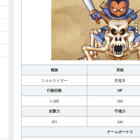
種族
系統
スカルライダー
悪魔系
行動回数
HP
1~2回
359
攻撃力
守備力
201
244
チームボーナス