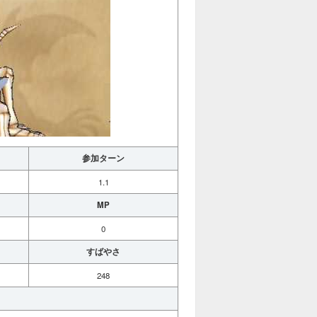
参加ターン
1.1
MP
0
すばやさ
248