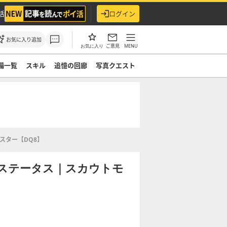
活
ログイン
お気に入り追加
ご意見
MENU
お気に入り
備一覧
スキル
追憶の回廊
写真クエスト
スター【DQ8】
ステータス｜スカウトモ