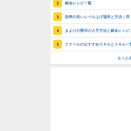
錬金レシピ一覧
2
効率の良いレベル上げ場
3
まよけの聖印の
4
ククールのおすすめスキルとスキル一
5
もっと