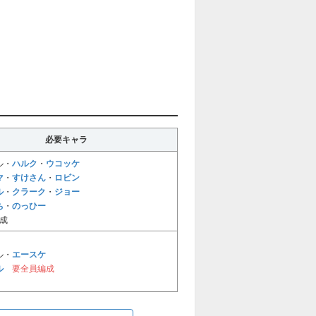
必要キャラ
ハルク
ウコッケ
ル・
・
マ
すけさん
ロビン
・
・
ル
クラーク
ジョー
・
・
ち
のっひー
・
成
エースケ
ル・
ル
要全員編成