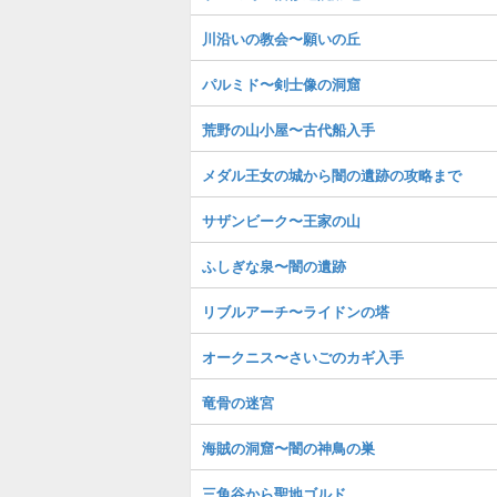
川沿いの教会〜願いの丘
パルミド〜剣士像の洞窟
荒野の山小屋〜古代船入手
メダル王女の城から闇の遺跡の攻略まで
サザンビーク〜王家の山
ふしぎな泉〜闇の遺跡
リブルアーチ〜ライドンの塔
オークニス〜さいごのカギ入手
竜骨の迷宮
海賊の洞窟〜闇の神鳥の巣
三角谷から聖地ゴルド