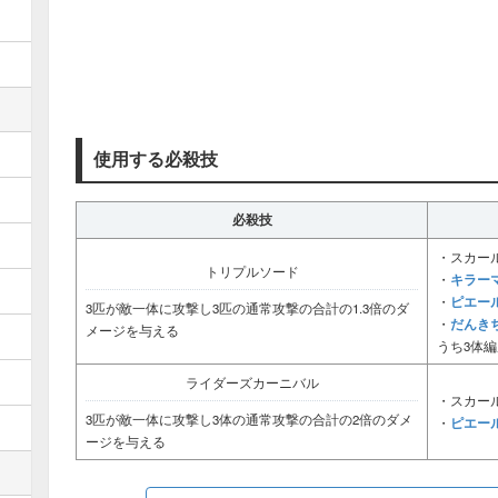
使用する必殺技
必殺技
・スカー
トリプルソード
キラー
・
ピエー
・
3匹が敵一体に攻撃し3匹の通常攻撃の合計の1.3倍のダ
だんき
・
メージを与える
うち3体編
ライダーズカーニバル
・スカー
3匹が敵一体に攻撃し3体の通常攻撃の合計の2倍のダメ
ピエー
・
ージを与える