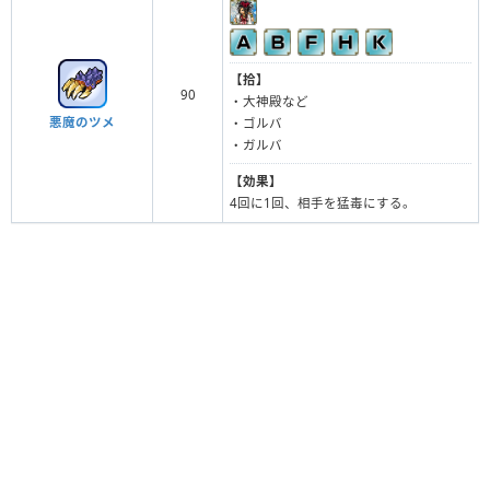
【拾】
90
・大神殿など
悪魔のツメ
・ゴルバ
・ガルバ
【効果】
4回に1回、相手を猛毒にする。