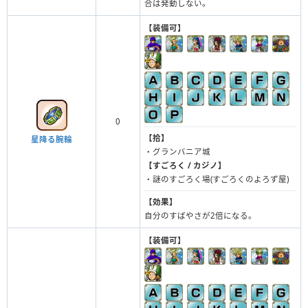
合は発動しない。
【装備可】
0
【拾】
星降る腕輪
・グランバニア城
【すごろく / カジノ】
・謎のすごろく場(すごろくのよろず屋)
【効果】
自分のすばやさが2倍になる。
【装備可】