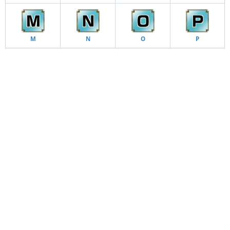
M
N
O
P