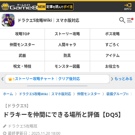
ドラクエ5攻略Wiki｜スマホ版対応
攻略TOP
ストーリー攻略
ボス攻略
仲間モンスター
人間キャラ
すごろく
武器
防具
アイテム
呪文・特技
モンスター図鑑
お役立ち
ストーリー攻略チャート｜クリア後対応
もっとみる
最強仲間
1
2
ホーム
ドラクエ5攻略Wiki｜スマホ版対応
仲間モンスター
装備グループH
【ドラクエ5】
ドラキーを仲間にできる場所と評価【DQ5】
ドラクエ5攻略班
最終更新日：2025.11.20 18:00