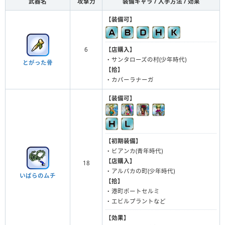
武器名
攻撃力
装備キャラ / 入手方法 / 効果
【装備可】
6
【店購入】
・サンタローズの村(少年時代)
とがった骨
【拾】
・カパーラナーガ
【装備可】
【初期装備】
・ビアンカ(青年時代)
【店購入】
18
・アルパカの町(少年時代)
いばらのムチ
【拾】
・港町ポートセルミ
・エビルプラントなど
【効果】