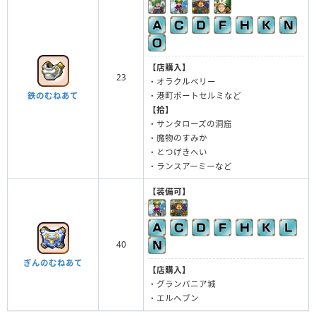
【店購入】
23
・オラクルベリー
・港町ポートセルミなど
鉄のむねあて
【拾】
・サンタローズの洞窟
・魔物のすみか
・とつげきへい
・ランスアーミーなど
【装備可】
40
ぎんのむねあて
【店購入】
・グランバニア城
・エルヘブン