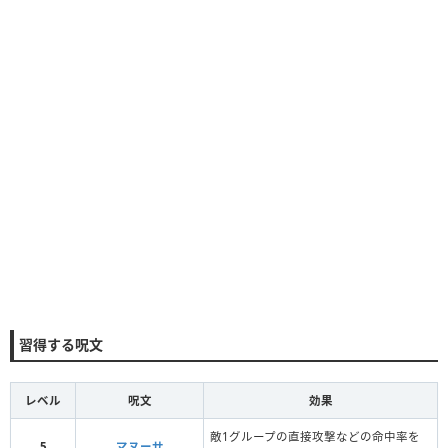
習得する呪文
レベル
呪文
効果
敵1グループの直接攻撃などの命中率を
5
マヌーサ