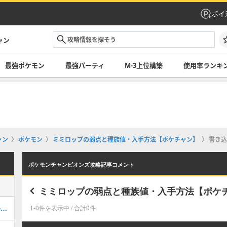
ポイ
ャン
最強ポケモン
最強パーティ
M-3上位構築
使用率ランキ
ャン
ポケモン
ミミロップの弱点と種族値・入手方法【ポケチャン】
書き込
ポケモンチャンピオンズ攻略記事コメント
ミミロップの弱点と種族値・入手方法【ポケ
最強ポケモンランキング・最新環境Tier表
1-0件を表示中 / 合計0件