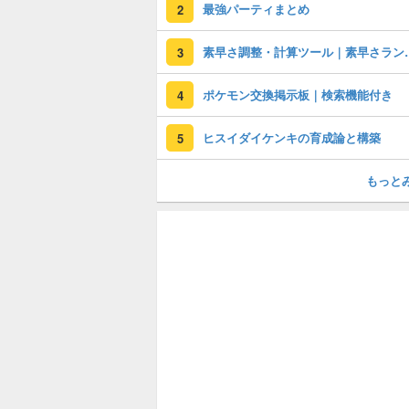
最強パーティまとめ
2
素早さ調整・計
3
ポケモン交換掲示板｜検索機能付き
4
ヒスイダイケンキの育成論と構築
5
もっと