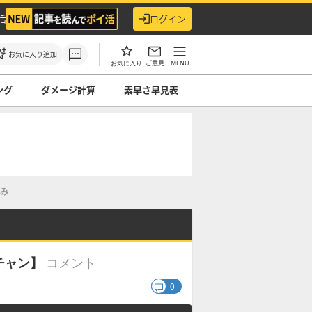
活
ログイン
お気に入り追加
ご意見
MENU
お気に入り
ング
ダメージ計算
素早さ早見表
み
コメント
チャン】
0