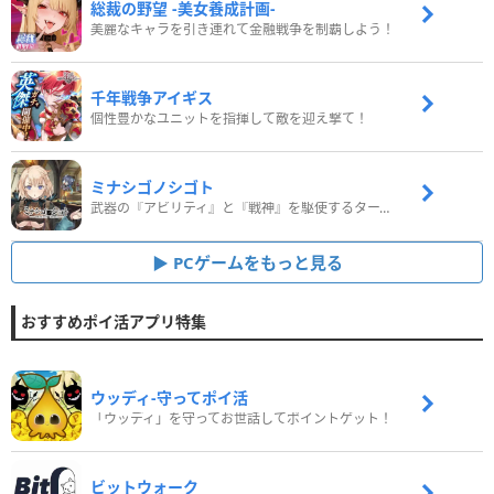
総裁の野望 -美女養成計画-
美麗なキャラを引き連れて金融戦争を制覇しよう！
千年戦争アイギス
個性豊かなユニットを指揮して敵を迎え撃て！
ミナシゴノシゴト
武器の『アビリティ』と『戦神』を駆使するターン制コマンドバトルRPG！
PCゲームをもっと見る
おすすめポイ活アプリ特集
ウッディ‐守ってポイ活
「ウッディ」を守ってお世話してポイントゲット！
ビットウォーク