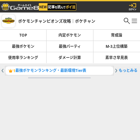
ポケモンチャンピオンズ攻略｜ポケチャン
TOP
内定ポケモン
育成論
最強ポケモン
最強パーティ
M-3上位構築
使用率ランキング
ダメージ計算
素早さ早見表
最強ポケモンランキング・最新環境Tier表
もっとみる
最強パー
1
2