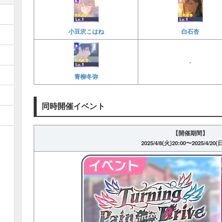
小豆沢こはね
白石杏
-
青柳冬弥
同時開催イベント
【開催期間】
2025/4/8(火)20:00〜2025/4/20(