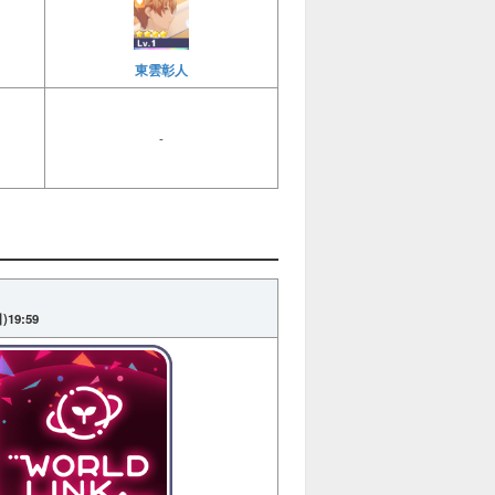
東雲彰人
-
日)19:59