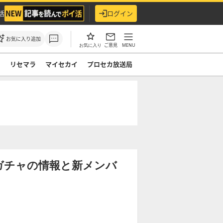
活
ログイン
お気に入り追加
ご意見
MENU
お気に入り
ド
リセマラ
マイセカイ
プロセカ放送局
orldガチャの情報と新メンバ