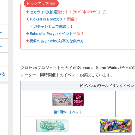
ピックアップ情報
★
受付中！(8/19(水)23:59まで)
セカライ1次抽選
★
開催！
Tucked in a boxガチャ
└
ガチャシミュで運試し！
の効率的な集め方と使い道
★
開催！
Echo of a Prayerイベント
★
祝祭のあまつゆの効率的な集め方
トの日程とおすすめサポートキャラ
プロセカ(プロジェクトセカイ)のGlance at Same World
みる
レーター、同時開催中のイベントも解説しています。
ビビバスのワールドリンクイベン
第2回WLイベント