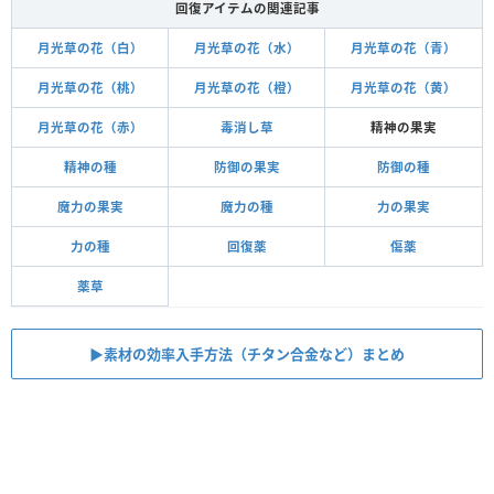
回復アイテムの関連記事
月光草の花（白）
月光草の花（水）
月光草の花（青）
月光草の花（桃）
月光草の花（橙）
月光草の花（黄）
月光草の花（赤）
毒消し草
精神の果実
精神の種
防御の果実
防御の種
魔力の果実
魔力の種
力の果実
力の種
回復薬
傷薬
薬草
▶素材の効率入手方法（チタン合金など）まとめ