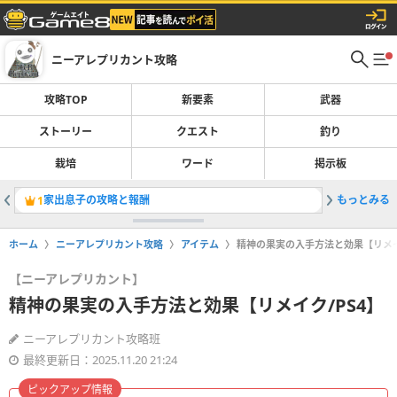
ニーアレプリカント攻略
攻略TOP
新要素
武器
ストーリー
クエスト
釣り
栽培
ワード
掲示板
家出息子の攻略と報酬
もっとみる
キャラク
1
2
ホーム
ニーアレプリカント攻略
アイテム
精神の果実の入手方法と効果【リメイ
【ニーアレプリカント】
精神の果実の入手方法と効果【リメイク/PS4】
ニーアレプリカント攻略班
最終更新日：2025.11.20 21:24
ピックアップ情報