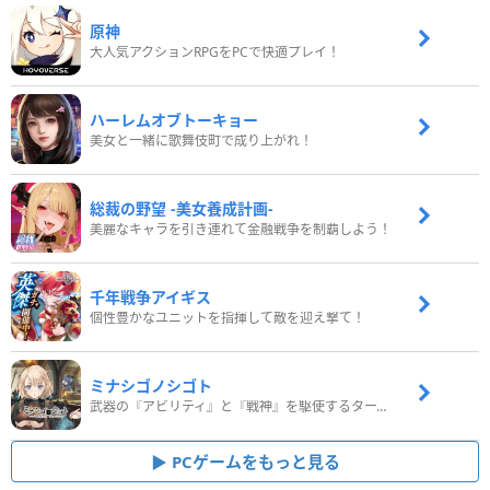
原神
大人気アクションRPGをPCで快適プレイ！
ハーレムオブトーキョー
美女と一緒に歌舞伎町で成り上がれ！
総裁の野望 -美女養成計画-
美麗なキャラを引き連れて金融戦争を制覇しよう！
千年戦争アイギス
個性豊かなユニットを指揮して敵を迎え撃て！
ミナシゴノシゴト
武器の『アビリティ』と『戦神』を駆使するターン制コマンドバトルRPG！
PCゲームをもっと見る