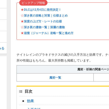
ピックアップ情報
★
DLCは12月4日に発売決定！
☆
深き夜の攻略と対策｜仕様まとめ
★
深度の上げ方・レートの仕様
☆
深き夜の遺物一覧｜深層の遺物
★
追憶（ジャーナル）攻略一覧と進め方
みる
ナイトレインのプラキドサクスの滅びの入手方法と効果です。ナ
所や性能はもちろん、最大所持数も掲載しています。
魔術・祈祷の関連ペー
魔術一覧
目次
効果