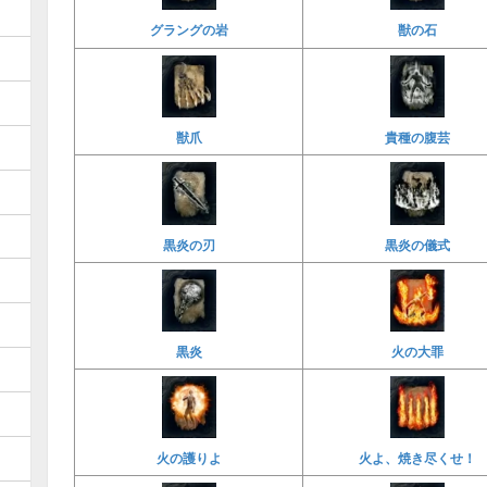
グラングの岩
獣の石
獣爪
貴種の腹芸
黒炎の刃
黒炎の儀式
黒炎
火の大罪
火の護りよ
火よ、焼き尽くせ！