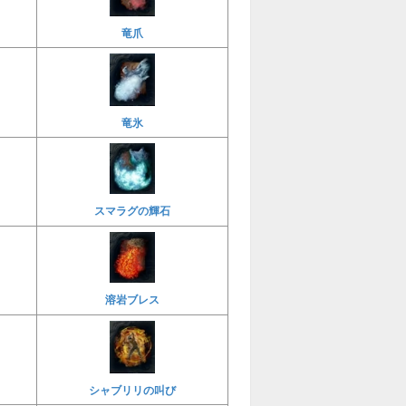
竜爪
竜氷
スマラグの輝石
溶岩ブレス
シャブリリの叫び