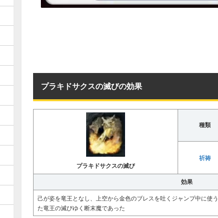
プラキドサクスの滅びの効果
種類
祈祷
プラキドサクスの滅び
効果
己が姿を竜王となし、上空から金色のブレスを吐くジャンプ中に使
た竜王の滅びゆく断末魔であった