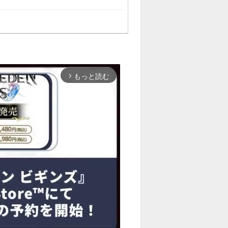
もっと読む
arrow_forward_ios