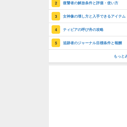
復讐者の解放条件と評価・使い方
2
女神像の壊し方と入手できるアイテム
3
ティビアの呼び舟の攻略
4
追跡者のジャーナル目標条件と報酬
5
もっと