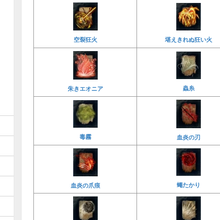
堪えきれぬ狂い火
空裂狂火
蟲糸
朱きエオニア
毒霧
血炎の刃
蠅たかり
血炎の爪痕