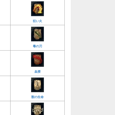
狂い火
毒の刃
血授
獣の生命