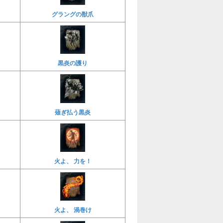
グラングの獣爪
黒炎の護り
薙ぎ払う黒炎
火よ、 力を！
火よ、 渦巻け