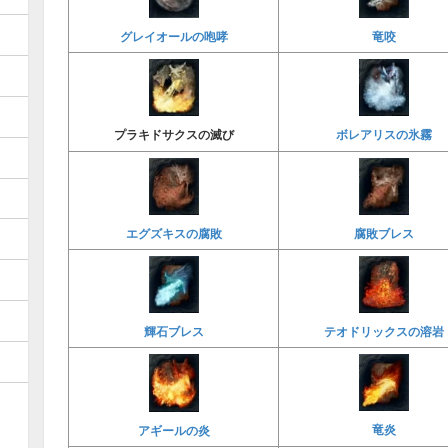
竜咬
グレイオールの咆哮
ボレアリスの氷霧
プラキドサクスの滅び
腐敗ブレス
エグズキスの腐敗
輝石ブレス
テオドリックスの溶岩
竜炎
アギールの炎