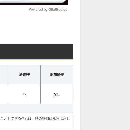
Powered by 
GliaStudios
M
u
t
e
消費FP
追加操作
62
なし
うこともできるそれは、時の狭間に永遠に座し