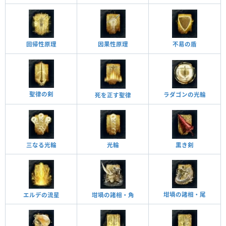
回帰性原理
因果性原理
不易の盾
聖律の剣
ラダゴンの光輪
死を正す聖律
三なる光輪
光輪
黒き剣
坩堝の諸相・尾
エルデの流星
坩堝の諸相・角