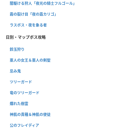
闇駆ける狩人「夜光の騎士フルゴール」
霧の裂け目「夜の霞カリゴ」
ラスボス・夜を象る者
日別・マップボス攻略
鈴玉狩り
亜人の女王＆亜人の剣聖
忌み鬼
ツリーガード
竜のツリーガード
爛れた樹霊
神肌の貴種＆神肌の使徒
公のフレイディア