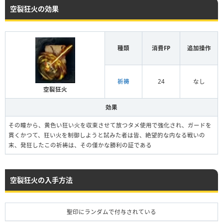
空裂狂火の効果
種類
消費FP
追加操作
祈祷
24
なし
空裂狂火
効果
その瞳から、黄色い狂い火を収束させて放つタメ使用で強化され、ガードを
貫くかつて、狂い火を制御しようと試みた者は皆、絶望的な内なる戦いの
末、発狂したこの祈祷は、その僅かな勝利の証である
空裂狂火の入手方法
聖印にランダムで付与されている