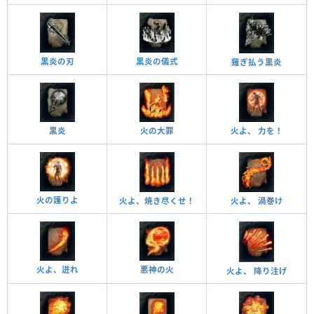
黒炎の刃
黒炎の儀式
薙ぎ払う黒炎
黒炎
火の大罪
火よ、 力を！
火の護りよ
火よ、焼き尽くせ！
火よ、 渦巻け
火よ、迸れ
悪神の火
火よ、 降り注げ