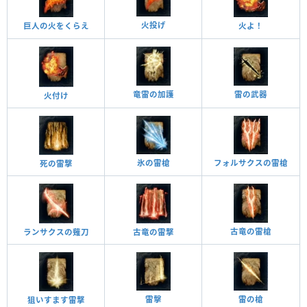
火投げ
巨人の火をくらえ
火よ！
竜雷の加護
雷の武器
火付け
氷の雷槍
フォルサクスの雷槍
死の雷撃
古竜の雷槍
ランサクスの薙刀
古竜の雷撃
雷の槍
雷擊
狙いすます雷撃