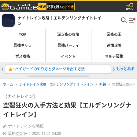
ナイトレイン攻略｜エルデンリングナイトレイ
ン
TOP
深き夜の攻略
常夜の王
最強キャラ
最強パーティ
追憶攻略
ボス攻略
イベント
マルチ募集
ハイガードのやり方とダメージを出す方法
もっとみる
追跡者の
1
2
ホーム
ナイトレイン攻略｜エルデンリングナイトレイン
祈祷
空裂狂火の入手
【ナイトレイン】
空裂狂火の入手方法と効果【エルデンリングナ
イトレイン】
ナイトレイン攻略班
最終更新日：2025.11.21 04:08