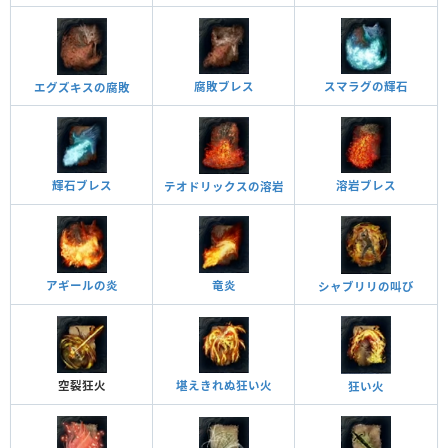
スマラグの輝石
腐敗ブレス
エグズキスの腐敗
溶岩ブレス
輝石ブレス
テオドリックスの溶岩
竜炎
アギールの炎
シャブリリの叫び
堪えきれぬ狂い火
空裂狂火
狂い火