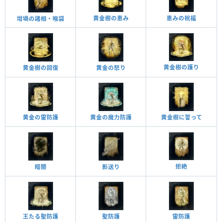
黄金樹の恵み
恵みの祝福
坩堝の諸相・喉袋
黄金樹の護り
黄金の怒り
黄金樹の回復
黄金の雷防護
黄金の魔力防護
黄金樹に誓って
拒絶
影送り
暗闇
王たる聖防護
聖防護
雷防護