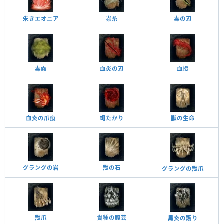
蟲糸
毒の刃
朱きエオニア
毒霧
血授
血炎の刃
蠅たかり
血炎の爪痕
獣の生命
グラングの岩
獣の石
グラングの獣爪
獣爪
貴種の腹芸
黒炎の護り