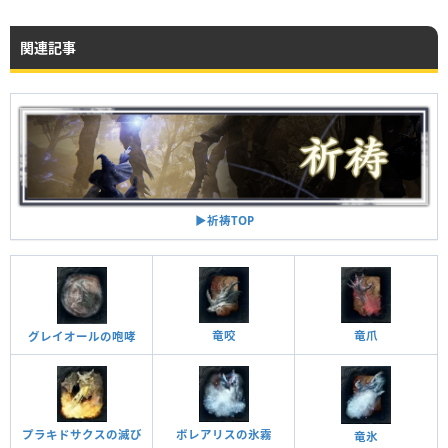
関連記事
▶︎祈祷TOP
竜爪
竜咬
グレイオールの咆哮
プラキドサクスの滅び
ボレアリスの氷霧
竜氷