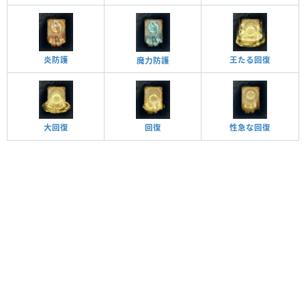
王たる回復
炎防護
魔力防護
大回復
性急な回復
回復