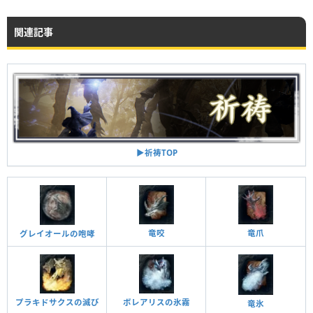
関連記事
▶︎祈祷TOP
竜爪
竜咬
グレイオールの咆哮
プラキドサクスの滅び
ボレアリスの氷霧
竜氷