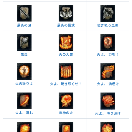
黒炎の刃
黒炎の儀式
薙ぎ払う黒炎
黒炎
火の大罪
火よ、 力を！
火の護りよ
火よ、焼き尽くせ！
火よ、 渦巻け
火よ、迸れ
悪神の火
火よ、 降り注げ