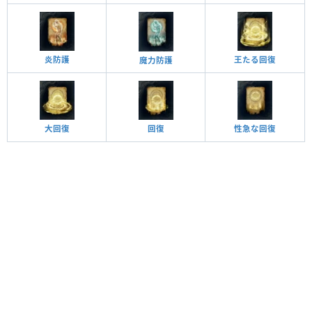
王たる回復
炎防護
魔力防護
大回復
性急な回復
回復