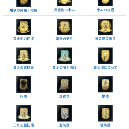
黄金樹の恵み
恵みの祝福
坩堝の諸相・喉袋
黄金樹の護り
黄金の怒り
黄金樹の回復
黄金の雷防護
黄金の魔力防護
黄金樹に誓って
拒絶
影送り
暗闇
王たる聖防護
聖防護
雷防護