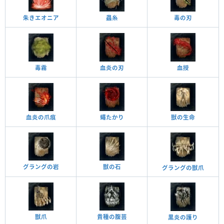
蟲糸
毒の刃
朱きエオニア
毒霧
血授
血炎の刃
蠅たかり
血炎の爪痕
獣の生命
グラングの岩
獣の石
グラングの獣爪
獣爪
貴種の腹芸
黒炎の護り