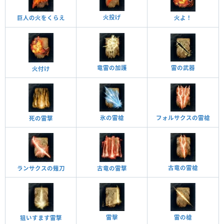
火投げ
巨人の火をくらえ
火よ！
竜雷の加護
雷の武器
火付け
氷の雷槍
フォルサクスの雷槍
死の雷撃
古竜の雷槍
ランサクスの薙刀
古竜の雷撃
雷の槍
雷擊
狙いすます雷撃