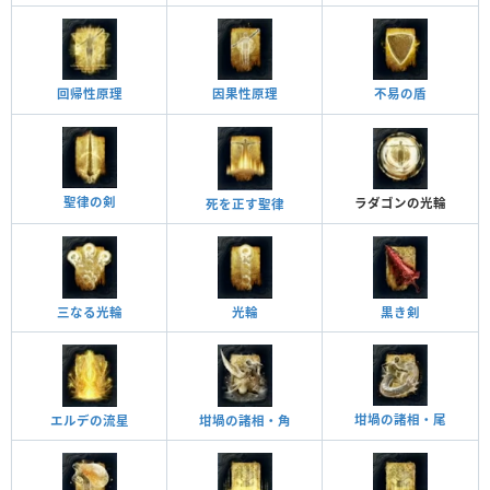
回帰性原理
因果性原理
不易の盾
聖律の剣
ラダゴンの光輪
死を正す聖律
三なる光輪
光輪
黒き剣
坩堝の諸相・尾
エルデの流星
坩堝の諸相・角