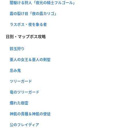
闇駆ける狩人「夜光の騎士フルゴール」
霧の裂け目「夜の霞カリゴ」
ラスボス・夜を象る者
日別・マップボス攻略
鈴玉狩り
亜人の女王＆亜人の剣聖
忌み鬼
ツリーガード
竜のツリーガード
爛れた樹霊
神肌の貴種＆神肌の使徒
公のフレイディア