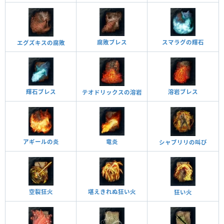
スマラグの輝石
腐敗ブレス
エグズキスの腐敗
溶岩ブレス
輝石ブレス
テオドリックスの溶岩
竜炎
アギールの炎
シャブリリの叫び
堪えきれぬ狂い火
空裂狂火
狂い火