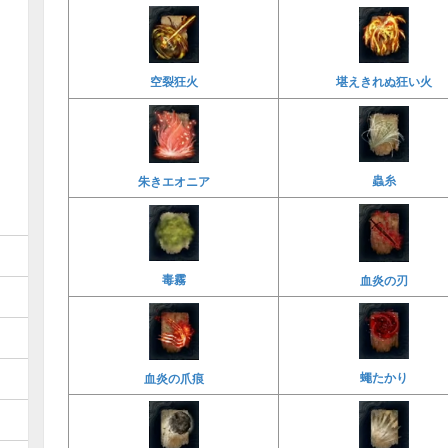
堪えきれぬ狂い火
空裂狂火
蟲糸
朱きエオニア
毒霧
血炎の刃
蠅たかり
血炎の爪痕