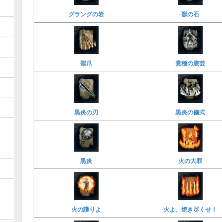
グラングの岩
獣の石
獣爪
貴種の腹芸
黒炎の刃
黒炎の儀式
黒炎
火の大罪
火の護りよ
火よ、焼き尽くせ！