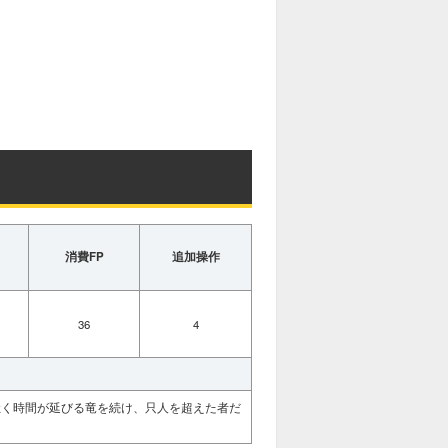
消費FP
追加操作
36
4
吐く時間が延びる竜を続け、只人を超えた者だ