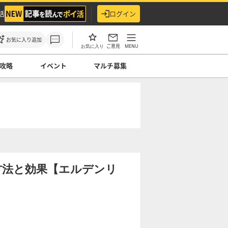
活
ログイン
お気に入り追加
ご意見
MENU
お気に入り
攻略
イベント
マルチ募集
】
方法と効果【エルデンリ