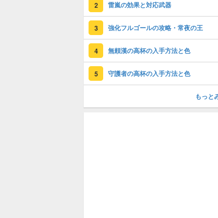
雷嵐の効果と対応武器
2
強化フルゴールの攻略・常夜の王
3
無頼漢の高杯の入手方法と色
4
守護者の高杯の入手方法と色
5
もっと