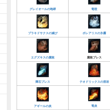
竜咬
グレイオールの咆哮
プラキドサクスの滅び
ボレアリスの氷霧
エグズキスの腐敗
腐敗ブレス
輝石ブレス
テオドリックスの溶岩
竜炎
アギールの炎