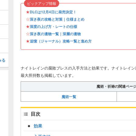
ピックアップ情報
★
DLCは12月4日に発売決定！
☆
深き夜の攻略と対策｜仕様まとめ
★
深度の上げ方・レートの仕様
☆
深き夜の遺物一覧｜深層の遺物
★
追憶（ジャーナル）攻略一覧と進め方
みる
ナイトレインの腐敗ブレスの入手方法と効果です。ナイトレイン
最大所持数も掲載しています。
魔術・祈祷の関連ペー
魔術一覧
目次
効果