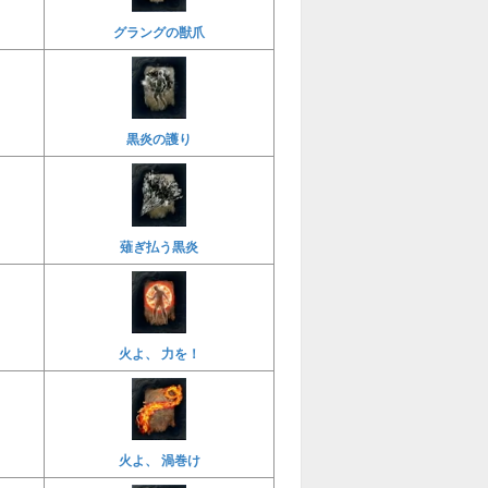
グラングの獣爪
黒炎の護り
薙ぎ払う黒炎
火よ、 力を！
火よ、 渦巻け