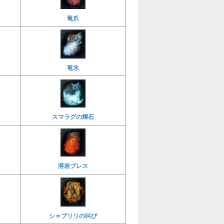
竜爪
竜氷
スマラグの輝石
溶岩ブレス
シャブリリの叫び