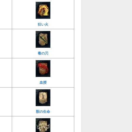
狂い火
毒の刃
血授
獣の生命