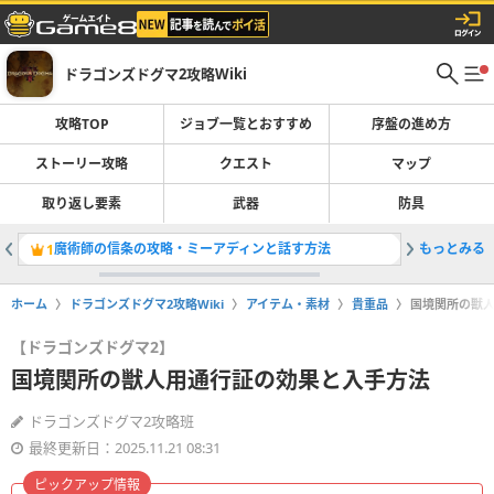
ドラゴンズドグマ2攻略Wiki
攻略TOP
ジョブ一覧とおすすめ
序盤の進め方
ストーリー攻略
クエスト
マップ
取り返し要素
武器
防具
魔術師の信条の攻略・ミーアディンと話す方法
もっとみる
1
2
ホーム
ドラゴンズドグマ2攻略Wiki
アイテム・素材
貴重品
国境関所の獣
【ドラゴンズドグマ2】
国境関所の獣人用通行証の効果と入手方法
ドラゴンズドグマ2攻略班
最終更新日：2025.11.21 08:31
ピックアップ情報