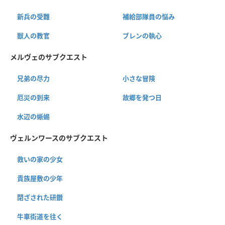
新兵の受難
補給部隊員の悩み
獣人の教官
ブレンの執心
メルヴェのサブクエスト
兄弟の尽力
小さな冒険
厄災の到来
故郷を発つ日
水辺の蜥蜴
ヴェルンワースのサブクエスト
救いの家の少女
貴族屋敷の少年
閉ざされた研鑽
牛車街道を往く