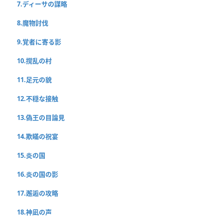
7.ディーサの謀略
8.魔物討伐
9.覚者に寄る影
10.撹乱の村
11.足元の貌
12.不穏な接触
13.偽王の目論見
14.欺瞞の祝宴
15.炎の国
16.炎の国の影
17.邂逅の攻略
18.神凪の声