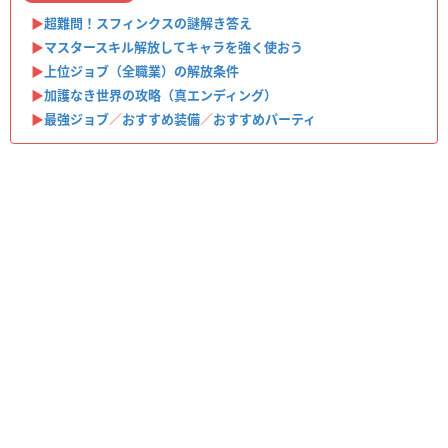
▶︎
超難問！スフィンクスの謎解き答え
▶︎
マスタースキル解放してキャラを強く使おう
▶︎
上位ジョブ（全職業）の解放条件
▶︎
加護なき世界の攻略（真エンディング）
▶︎
最強ジョブ
／
おすすめ装備
／
おすすめパーティ