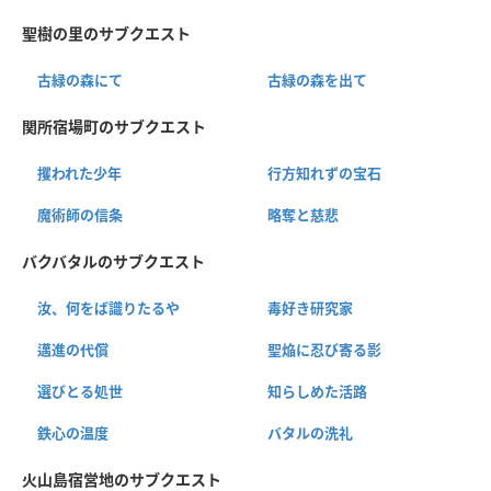
聖樹の里のサブクエスト
古緑の森にて
古緑の森を出て
関所宿場町のサブクエスト
攫われた少年
行方知れずの宝石
魔術師の信条
略奪と慈悲
バクバタルのサブクエスト
汝、何をば識りたるや
毒好き研究家
邁進の代償
聖焔に忍び寄る影
選びとる処世
知らしめた活路
鉄心の温度
バタルの洗礼
火山島宿営地のサブクエスト