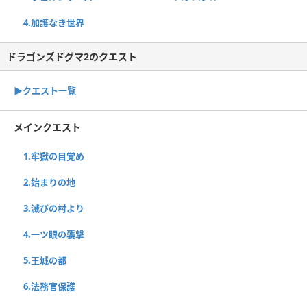
4.加護なき世界
ドラゴンズドグマ2のクエスト
▶︎クエスト一覧
メインクエスト
1.牢獄の目覚め
2.始まりの地
3.滅びの村より
4.一ツ眼の襲撃
5.王城の都
6.法務官保護