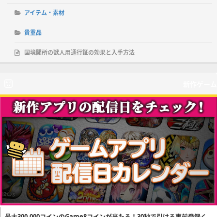
アイテム・素材
貴重品
国境関所の獣人用通行証の効果と入手方法
新作ゲーム
最大300,000コインのGame8コインが当たる！30秒で引ける事前登録く