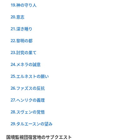
19.神の守り人
20.意志
21.深き睡り
22.黎明の都
23.討究の果て
24.メネラの誠意
25.エルネストの願い
26.ファズスの反抗
27.ヘンリクの義理
28.スヴェンの覚悟
29.タルエースンの望み
国境監視団宿営地のサブクエスト