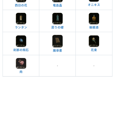
オニキス
西日の花
竜血晶
ランタン
戻りの礎
蜥蜴酒
刹那の飛石
花束
魔導書
-
-
肉