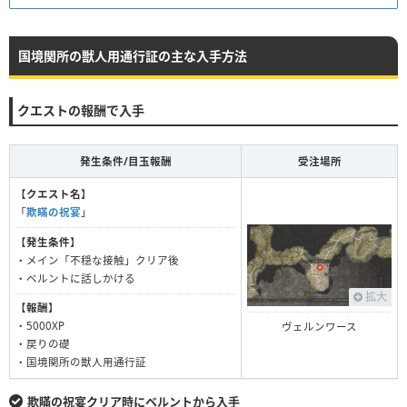
国境関所の獣人用通行証の主な入手方法
クエストの報酬で入手
発生条件/目玉報酬
受注場所
【
クエスト名
】
「
欺瞞の祝宴
」
【
発生条件
】
・メイン「不穏な接触」クリア後
・ベルントに話しかける
拡大
【
報酬
】
・5000XP
ヴェルンワース
・戻りの礎
・国境関所の獣人用通行証
欺瞞の祝宴クリア時にベルントから入手