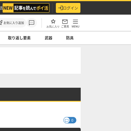
活
ログイン
お気に入り追加
ご意見
MENU
お気に入り
取り返し要素
武器
防具
0