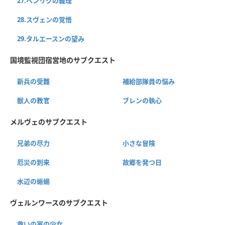
27.ヘンリクの義理
28.スヴェンの覚悟
29.タルエースンの望み
国境監視団宿営地のサブクエスト
新兵の受難
補給部隊員の悩み
獣人の教官
ブレンの執心
メルヴェのサブクエスト
兄弟の尽力
小さな冒険
厄災の到来
故郷を発つ日
水辺の蜥蜴
ヴェルンワースのサブクエスト
救いの家の少女