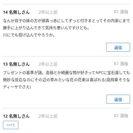
14
名無しさん
2年以上前
通報
なんか双子の妹の方が顔真っ赤にしてずっと付きまとってその内家にまで
勝手に上がり込んできて気持ち悪いんですけども。
川にでも投げ込んでやろうか。
返信
13
名無しさん
2年以上前
通報
プレゼントの基準が謎。高価とか綺麗な物が好きってNPCに宝石渡しても
微妙な反応なのにその辺の草みたいな花の花束は喜ばれる(高飛車そうな
ディーサでさえ)
返信
12
名無しさん
2年以上前
通報
>>11