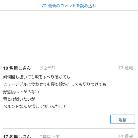
最新のコメントを読み込む
18
名無しさん
約2年前
通報
剣何回も抜いても坂をすべり落ちても
ヒュージブルに食わせても爆炎線かましても切りつけても
好感度は下がらない
竜とは戦いたいが
ベルントなんか惜しく無いんだけど
返信
17
名無しさん
2年以上前
通報