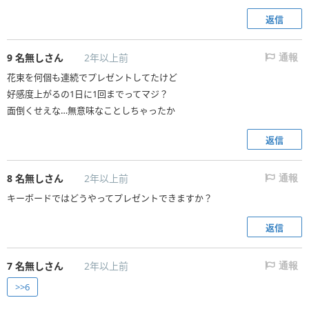
返信
9
名無しさん
2年以上前
通報
花束を何個も連続でプレゼントしてたけど
好感度上がるの1日に1回までってマジ？
面倒くせえな…無意味なことしちゃったか
返信
8
名無しさん
2年以上前
通報
キーボードではどうやってプレゼントできますか？
返信
7
名無しさん
2年以上前
通報
>>6