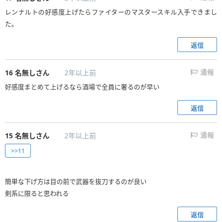
レンナルトの好感度上げたらファイターのマスタースキル入手できまし
た。
返信
16
名無しさん
2年以上前
通報
好感度まとめて上げるなら酒場で全員に奢るのが早い
返信
15
名無しさん
2年以上前
通報
>>11
簡単な下げ方は目の前で武器を抜刀するのが良い
剣系に限ると思われる
返信