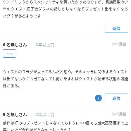
ケンドリックからスペシャリティを貰いたかったのですが、貴族屋敷の少
年のクエスト終了後ダフネの話しかしなくなりプレゼント出来なくなる
バグ？があるようです
返信
6
名無しさん
2年以上前
通報
>>4
クエストのフラグが立ってるんだと思う。そのキャラに関係するクエスト
は出てないか？今出てなくても何かをすればクエストが始まる状態の可能
性がある。
返信
1
5
名無しさん
2年以上前
通報
前作は好みのプレゼントじゃなくてもドクロ×99個でも最大高感度まで上
昇したけど今作はどうなのでしょうか？