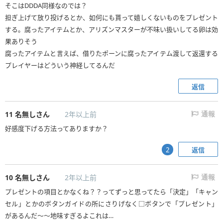
そこはDDDA同様なのでは？
担ぎ上げて放り投げるとか、如何にも貰って嬉しくないものをプレゼント
する。腐ったアイテムとか、アリズンマスターが不味い扱いしてる卵は効
果ありそう
腐ったアイテムと言えば、借りたポーンに腐ったアイテム渡して返還する
プレイヤーはどういう神経してるんだ
返信
11
名無しさん
2年以上前
通報
好感度下げる方法ってありますか？
返信
2
10
名無しさん
2年以上前
通報
プレゼントの項目とかなくね？？ってずっと思ってたら「決定」「キャン
セル」とかのボタンガイドの所にさりげなく□ボタンで「プレゼント」
があるんだ〜〜地味すぎるよこれは…