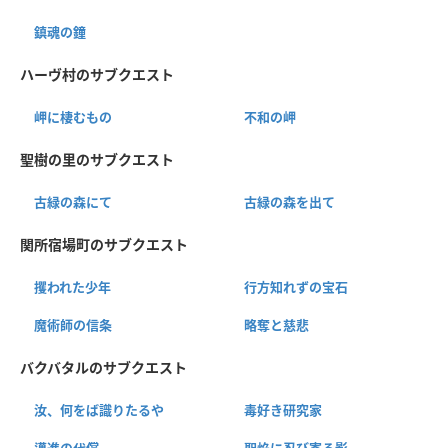
鎮魂の鐘
ハーヴ村のサブクエスト
岬に棲むもの
不和の岬
聖樹の里のサブクエスト
古緑の森にて
古緑の森を出て
関所宿場町のサブクエスト
攫われた少年
行方知れずの宝石
魔術師の信条
略奪と慈悲
バクバタルのサブクエスト
汝、何をば識りたるや
毒好き研究家
邁進の代償
聖焔に忍び寄る影