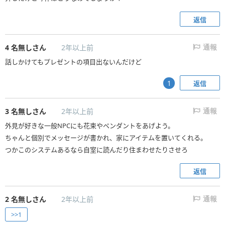
返信
4
名無しさん
2年以上前
通報
話しかけてもプレゼントの項目出ないんだけど
返信
1
3
名無しさん
2年以上前
通報
外見が好きな一般NPCにも花束やペンダントをあげよう。
ちゃんと個別でメッセージが書かれ、家にアイテムを置いてくれる。
つかこのシステムあるなら自室に読んだり住まわせたりさせろ
返信
2
名無しさん
2年以上前
通報
>>1