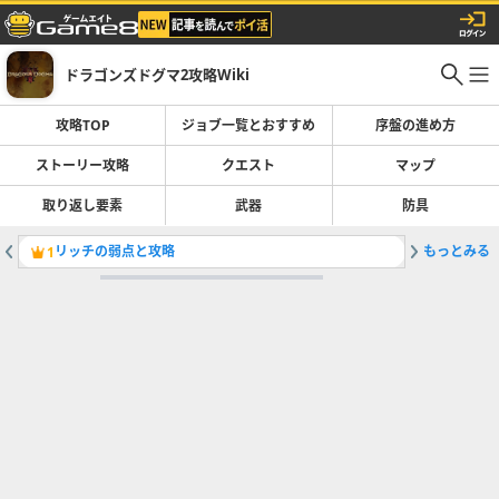
ドラゴンズドグマ2攻略Wiki
攻略TOP
ジョブ一覧とおすすめ
序盤の進め方
ストーリー攻略
クエスト
マップ
取り返し要素
武器
防具
リッチの弱点と攻略
もっとみる
軽量の高
1
2