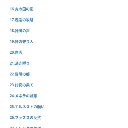
16.炎の国の影
17.邂逅の攻略
18.神凪の声
19.神の守り人
20.意志
21.深き睡り
22.黎明の都
23.討究の果て
24.メネラの誠意
25.エルネストの願い
26.ファズスの反抗