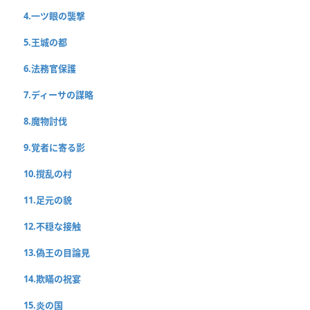
4.一ツ眼の襲撃
5.王城の都
6.法務官保護
7.ディーサの謀略
8.魔物討伐
9.覚者に寄る影
10.撹乱の村
11.足元の貌
12.不穏な接触
13.偽王の目論見
14.欺瞞の祝宴
15.炎の国