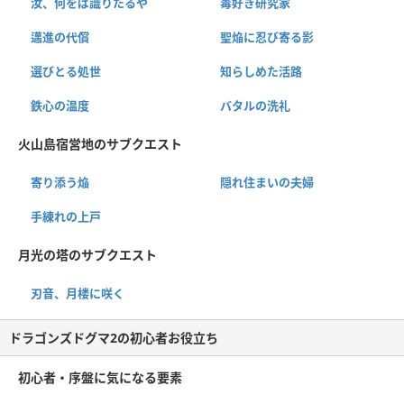
汝、何をば識りたるや
毒好き研究家
邁進の代償
聖焔に忍び寄る影
選びとる処世
知らしめた活路
鉄心の温度
バタルの洗礼
火山島宿営地のサブクエスト
寄り添う焔
隠れ住まいの夫婦
手練れの上戸
月光の塔のサブクエスト
刃音、月楼に咲く
ドラゴンズドグマ2の初心者お役立ち
初心者・序盤に気になる要素