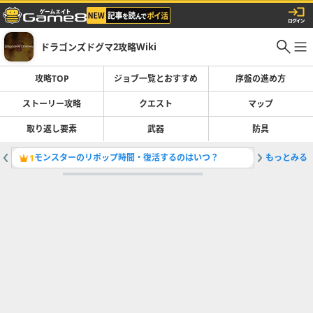
ドラゴンズドグマ2攻略Wiki
攻略TOP
ジョブ一覧とおすすめ
序盤の進め方
ストーリー攻略
クエスト
マップ
取り返し要素
武器
防具
モンスターのリポップ時間・復活するのはいつ？
もっとみる
フロスト
1
2