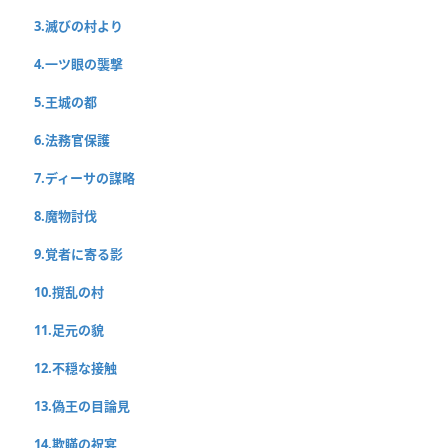
3.滅びの村より
4.一ツ眼の襲撃
5.王城の都
6.法務官保護
7.ディーサの謀略
8.魔物討伐
9.覚者に寄る影
10.撹乱の村
11.足元の貌
12.不穏な接触
13.偽王の目論見
14.欺瞞の祝宴