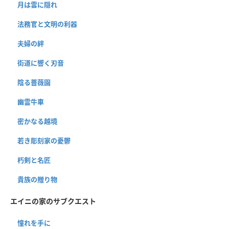
月は雲に隠れ
法務官と文明の利器
夫婦の絆
街道に響く刃音
陰る薔薇園
幽霊牛車
密かなる越境
若き彫刻家の憂鬱
朽剣と名匠
貴族の贈り物
エイニの家のサブクエスト
憧れを手に