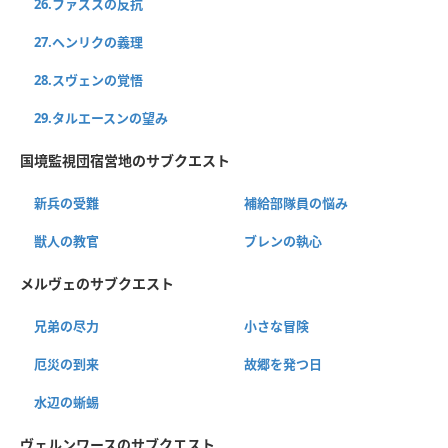
26.ファズスの反抗
27.ヘンリクの義理
28.スヴェンの覚悟
29.タルエースンの望み
国境監視団宿営地のサブクエスト
新兵の受難
補給部隊員の悩み
獣人の教官
ブレンの執心
メルヴェのサブクエスト
兄弟の尽力
小さな冒険
厄災の到来
故郷を発つ日
水辺の蜥蜴
ヴェルンワースのサブクエスト