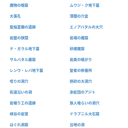
魔物の暗窟
ムワジ・ク地下墓
大落孔
薄闇の穴倉
聖焔霊廟の遺跡
エノアバタルの大穴
岩盤の狭間
岩場の魔窟
テ・ガラル地下墓
砂楼魔窟
サルバタル巌窟
岩奥の暗がり
レンウ・レバ地下墓
聖者の修養所
唸りの洞穴
熱砂の大洞穴
街道沿いの洞
赤蛇団のアジト
岩堀り工の遺跡
旅人喰らいの洞穴
峡谷の岩室
ドラブニル大石窟
はぐれ洞窟
台地の洞