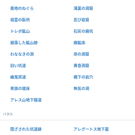
奥地のねぐら
滝裏の洞窟
祖霊の臥所
忍び岩窟
トレボ鉱山
石灰の廃坑
崩落した鉱山跡
廃鉱床
わななきの洞
岸の洞窟
旧い坑道
黄昏洞窟
幽鬼冥道
橋下の岩穴
卑族の寝床
怖気の洞
アレス山地下隧道
バタル
閉ざされた坑道跡
アレグートス地下墓