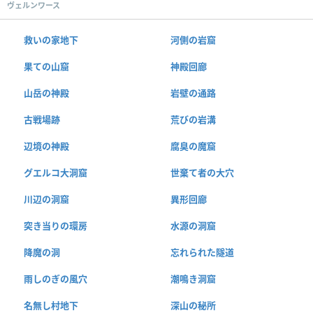
ヴェルンワース
救いの家地下
河側の岩窟
果ての山窟
神殿回廊
山岳の神殿
岩壁の通路
古戦場跡
荒びの岩溝
辺境の神殿
腐臭の魔窟
グエルコ大洞窟
世棄て者の大穴
川辺の洞窟
異形回廊
突き当りの環房
水源の洞窟
降魔の洞
忘れられた隧道
雨しのぎの風穴
潮鳴き洞窟
名無し村地下
深山の秘所