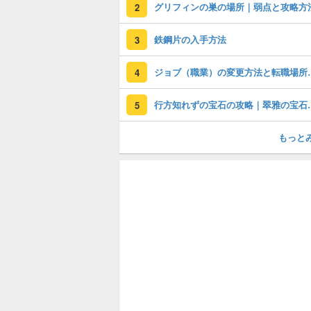
グリフィンの巣の場所｜弱点と攻略方
2
鉄鋼片の入手方法
3
ジョブ（職業）の変
4
行方知れずの宝石
5
もっと