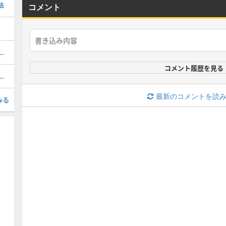
法
コメント
更方法と転職場所｜ジョブギルド
コメント履歴を見る
の攻略｜翠雅の宝石の入手方法
最新のコメントを読
みる