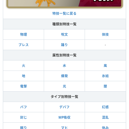
特技一覧に戻る
種類別特技一覧
物理
呪文
体技
ブレス
踊り
-
属性別特技一覧
火
水
風
地
爆発
氷結
電撃
光
闇
タイプ別特技一覧
バフ
デバフ
幻惑
封じ
MP吸収
混乱
眠り
マヒ
休み