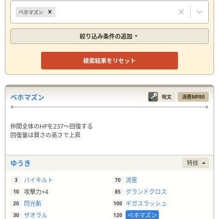
ベホマズン
絞り込み条件の追加
検索結果をリセット
ベホマズン
呪文
消費MP
80
仲間全体のHPを237〜回復する
回復量は賢さの高さで上昇
ゆうき
特技
バイキルト
流星
3
70
攻撃力+4
グランドクロス
10
85
閃光斬
ギガスラッシュ
20
100
ザオラル
ベホマズン
30
120