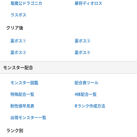
竜魔公ドラゴニカ
暴将ディオロス
ラスボス
クリア後
裏ボス①
裏ボス②
裏ボス③
裏ボス④
モンスター配合
モンスター図鑑
配合表ツール
特殊配合一覧
4体配合一覧
耐性値早見表
Bランク作成方法
出現モンスター一覧
ランク別