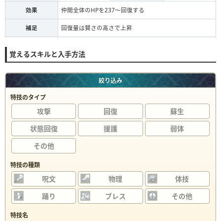
効果
仲間全体のHPを237〜回復する
補足
回復量は賢さの高さで上昇
覚えるスキルと入手方法
絞り込み
特技のタイプ
攻撃
回復
蘇生
状態回復
援護
弱体
その他
特技の種類
呪文
物理
体技
踊り
ブレス
その他
特技名