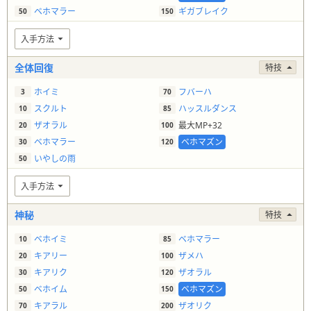
ベホマラー
ギガブレイク
50
150
入手方法
全体回復
特技
ホイミ
フバーハ
3
70
スクルト
ハッスルダンス
10
85
ザオラル
最大MP+32
20
100
ベホマラー
ベホマズン
30
120
いやしの雨
50
入手方法
神秘
特技
ベホイミ
ベホマラー
10
85
キアリー
ザメハ
20
100
キアリク
ザオラル
30
120
ベホイム
ベホマズン
50
150
キアラル
ザオリク
70
200