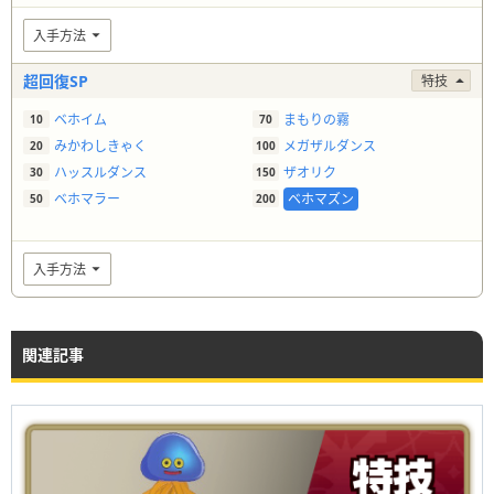
入手方法
超回復SP
特技
ベホイム
まもりの霧
10
70
みかわしきゃく
メガザルダンス
20
100
ハッスルダンス
ザオリク
30
150
ベホマラー
ベホマズン
50
200
入手方法
関連記事