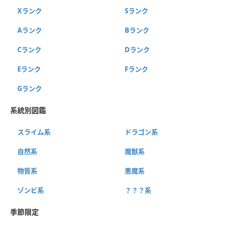
Xランク
Sランク
Aランク
Bランク
Cランク
Dランク
Eランク
Fランク
Gランク
系統別図鑑
スライム系
ドラゴン系
自然系
魔獣系
物質系
悪魔系
ゾンビ系
？？？系
季節限定