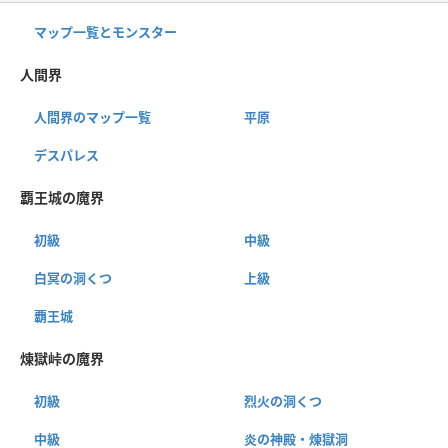
マップ一覧とモンスター
人間界
人間界のマップ一覧
平原
デスパレス
覇王城の魔界
初級
中級
白冥の洞くつ
上級
覇王城
煉獄峠の魔界
初級
烈火の洞くつ
中級
炎の神殿・煉獄洞