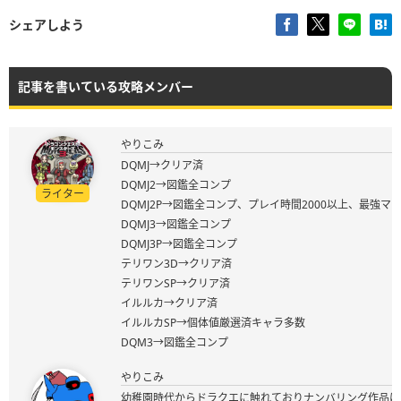
シェアしよう
記事を書いている攻略メンバー
やりこみ
DQMJ→クリア済
DQMJ2→図鑑全コンプ
ライター
DQMJ2P→図鑑全コンプ、プレイ時間2000以上、最強マ
DQMJ3→図鑑全コンプ
DQMJ3P→図鑑全コンプ
テリワン3D→クリア済
テリワンSP→クリア済
イルルカ→クリア済
イルルカSP→個体値厳選済キャラ多数
DQM3→図鑑全コンプ
やりこみ
幼稚園時代からドラクエに触れておりナンバリング作品は