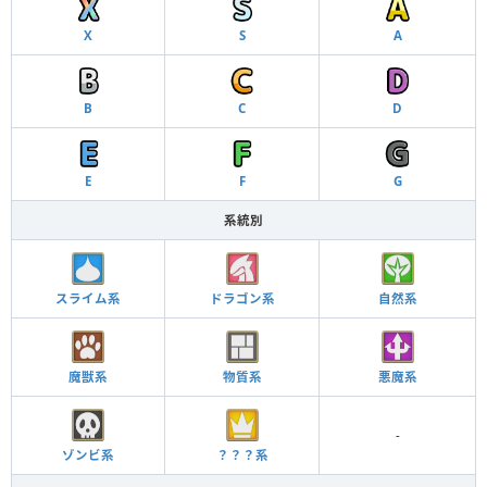
X
S
A
B
C
D
E
F
G
系統別
スライム系
ドラゴン系
自然系
魔獣系
物質系
悪魔系
-
ゾンビ系
？？？系