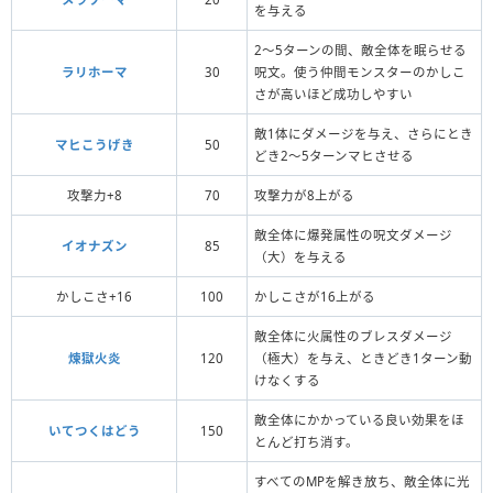
を与える
2〜5ターンの間、敵全体を眠らせる
ラリホーマ
30
呪文。使う仲間モンスターのかしこ
さが高いほど成功しやすい
敵1体にダメージを与え、さらにとき
マヒこうげき
50
どき2〜5ターンマヒさせる
攻撃力+8
70
攻撃力が8上がる
敵全体に爆発属性の呪文ダメージ
イオナズン
85
（大）を与える
かしこさ+16
100
かしこさが16上がる
敵全体に火属性のブレスダメージ
煉獄火炎
120
（極大）を与え、ときどき1ターン動
けなくする
敵全体にかかっている良い効果をほ
いてつくはどう
150
とんど打ち消す。
すべてのMPを解き放ち、敵全体に光