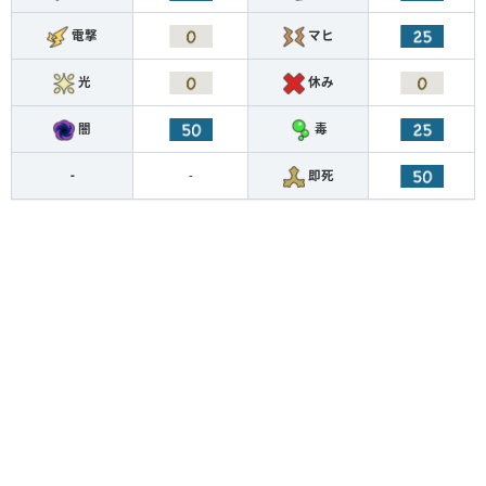
電撃
マヒ
光
休み
闇
毒
-
-
即死