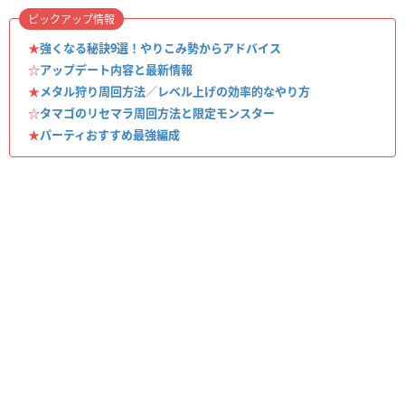
ピックアップ情報
★
強くなる秘訣9選！やりこみ勢からアドバイス
☆
アップデート内容と最新情報
★
メタル狩り周回方法
／
レベル上げの効率的なやり方
☆
タマゴのリセマラ周回方法と限定モンスター
★
パーティおすすめ最強編成