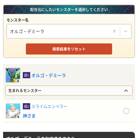
しのどれい
【覇王城の魔界】中級
配合元にしたいモンスターを選択してください
ひとつめピエロ
【覇王城の魔界】中級
モンスター名
オルゴ・デミーラ
がいこつけんし
【覇王城の魔界】上級
ジェリーマン
【覇王城の魔界】上級
検索結果をリセット
タールキング
【甘味楼の魔界】上級
ビッグももんじ
オルゴ・デミーラ
親1
【甘味楼の魔界】上級
S
ゃ
生まれるモンスター
ミミック
【甘味楼の魔界】上級
スライムエンペラー
親2
【甘味楼の魔界】上級
ブルーイーター
なし
／お菓子の城
神さま
X
ボーンナイト
【流神殿の魔界】中級