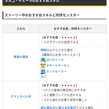
オルゴ・デミーラのおすすめスキル
さまようよろい
【鉄鋼砦の魔界】初級
デビルアーマー
【鉄鋼砦の魔界】初級
ストーリー中のおすすめスキルと所持モンスター
じごくのもんば
【鉄鋼砦の魔界】上級
なし
スキル
おすすめ度／所持モンスター
／ヘルバトラー城
ん
【
おすすめ度
：
★★★★★
】
ネクロバルサ
【災厄の魔宮】中層
なし
・
イオグランデ
が習得できる
爆発の心
からスキル進化
【爆発の心を持つモンスター】
爆発の極意
はじけドーラ
デザートデーモン
ランドセーラー
など
【
おすすめ度
：
★★★★★
】
・Lサイズ運用の場合特におすすめ
・火と電撃ブレイクも活かせる
グランスペルSP
・スキル進化が必要で習得が難しい
闇の爆炎SP
と
聖なる吹雪SP
でスキル進化