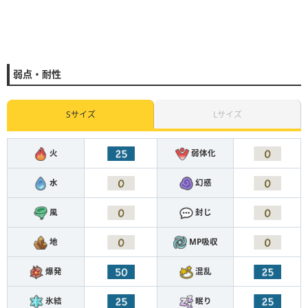
弱点・耐性
Sサイズ
Lサイズ
火
弱体化
水
幻惑
風
封じ
地
MP吸収
爆発
混乱
氷結
眠り