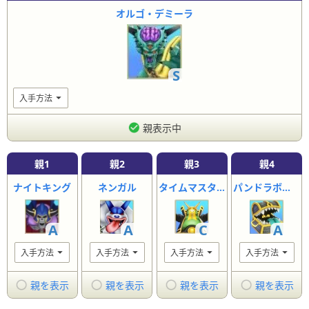
オルゴ・デミーラ
S
入手方法
親表示中
親
1
親
2
親
3
親
4
ナイトキング
ネンガル
タイムマスター
パンドラボックス
A
A
C
A
入手方法
入手方法
入手方法
入手方法
親を表示
親を表示
親を表示
親を表示