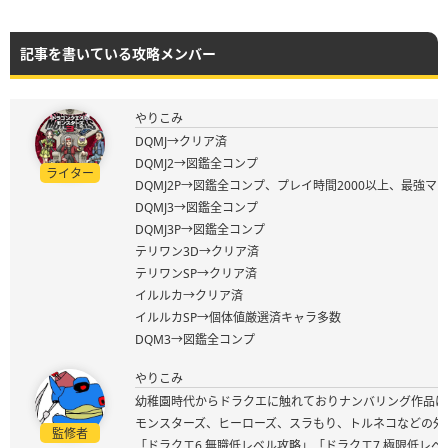
記事を書いている攻略メンバー
やりこみ
DQMJ→クリア済
DQMJ2→図鑑全コンプ
ライター
DQMJ2P→図鑑全コンプ、プレイ時間2000以上、最強マ
DQMJ3→図鑑全コンプ
DQMJ3P→図鑑全コンプ
テリワン3D→クリア済
テリワンSP→クリア済
イルルカ→クリア済
イルルカSP→個体値厳選済キャラ多数
DQM3→図鑑全コンプ
やりこみ
幼稚園時代からドラクエに触れておりナンバリング作品は
モンスターズ、ヒーローズ、スラもり、トルネコなどの外
監修者
「ドラクエ6 無職低レベル攻略」「ドラクエ7 極限低レ