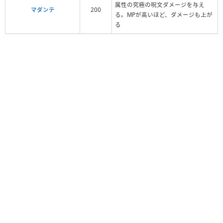
属性の究極の呪文ダメージを与え
マダンテ
200
る。MPが高いほど、ダメージも上が
る