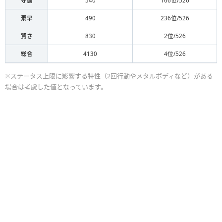
守備
540
166位/526
素早
490
236位/526
賢さ
830
2位/526
総合
4130
4位/526
※ステータス上限に影響する特性（2回行動やメタルボディなど）がある
場合は考慮した値となっています。