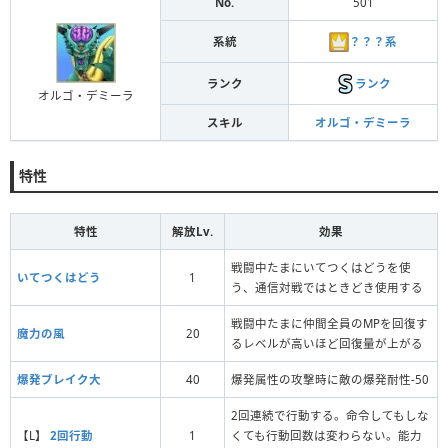
No.
501
？？？系
系統
ランク
ランク
オルゴ・デミーラ
スキル
オルゴ・デミーラ
特性
特性
解放Lv.
効果
戦闘中たまにいてつくはどうを使
いてつくはどう
1
う、通信対戦ではときどき使用する
戦闘中たまに仲間全員のMPを回復す
魔力の風
20
るレベルが高いほど回復量が上がる
爆発ブレイク大
40
爆発属性の攻撃時に敵の爆発耐性-50
2回連続で行動する。命令してもしな
【L】
2回行動
1
くても行動回数は変わらない。能力