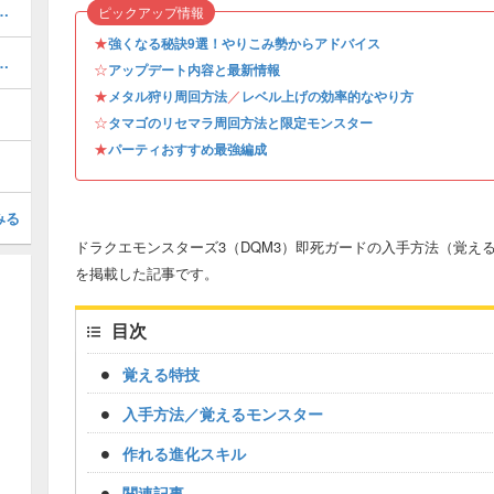
の配合表とおすすめスキル
ピックアップ情報
★
強くなる秘訣9選！やりこみ勢からアドバイス
方とメタル系のおすすめ周回場所
☆
アップデート内容と最新情報
★
／
メタル狩り周回方法
レベル上げの効率的なやり方
☆
タマゴのリセマラ周回方法と限定モンスター
★
パーティおすすめ最強編成
みる
ドラクエモンスターズ3（DQM3）即死ガードの入手方法（覚え
を掲載した記事です。
目次
覚える特技
入手方法／覚えるモンスター
作れる進化スキル
関連記事