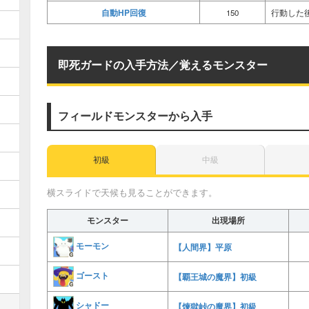
自動HP回復
150
行動した後
即死ガードの入手方法／覚えるモンスター
フィールドモンスターから入手
初級
中級
横スライドで天候も見ることができます。
モンスター
出現場所
モーモン
【人間界】平原
ゴースト
【覇王城の魔界】初級
シャドー
【煉獄峠の魔界】初級