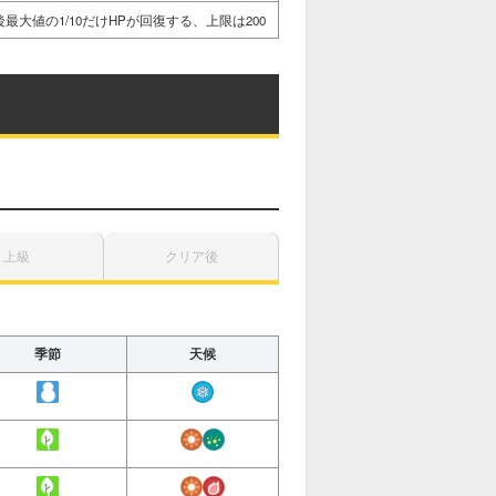
最大値の1/10だけHPが回復する、上限は200
上級
クリア後
季節
天候