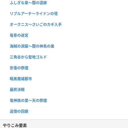
ふしぎな泉〜闇の遺跡
リブルアーチ〜ライドンの塔
オークニス〜さいごのカギ入手
竜骨の迷宮
海賊の洞窟〜闇の神鳥の巣
三角谷から聖地ゴルド
奈落の祭壇
暗黒魔城都市
最終決戦
竜神族の里〜天の祭壇
追憶の回廊
やりこみ要素