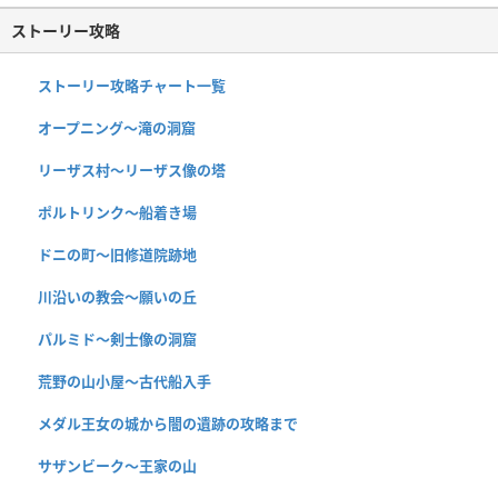
ストーリー攻略
ストーリー攻略チャート一覧
オープニング〜滝の洞窟
リーザス村〜リーザス像の塔
ポルトリンク〜船着き場
ドニの町〜旧修道院跡地
川沿いの教会〜願いの丘
パルミド〜剣士像の洞窟
荒野の山小屋〜古代船入手
メダル王女の城から闇の遺跡の攻略まで
サザンビーク〜王家の山