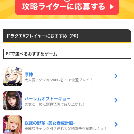
ドラクエ8プレイヤーにおすすめ【PR】
PCで遊べるおすすめゲーム
原神
大人気アクションRPGをPCで快適プレイ！
ハーレムオブトーキョー
美女と一緒に歌舞伎町で成り上がれ！
総裁の野望 -美女養成計画-
美麗なキャラを引き連れて金融戦争を制覇しよう！