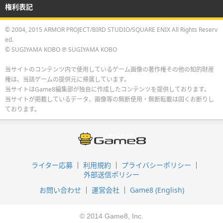
権利表記
© 2004, 2015 ARMOR PROJECT/BIRD STUDIO/SQUARE ENIX All Rights Reserv
ed.
© SUGIYAMA KOBO ℗ SUGIYAMA KOBO
当サイトのコンテンツ内で使用しているゲーム画像の著作権その他の知的財産
権は、当該ゲームの提供元に帰属しています。
当サイトはGame8編集部が独自に作成したコンテンツを提供しております。
当サイトが掲載しているデータ、画像等の無断使用・無断転載は固くお断りし
ております。
ライター応募
利用規約
プライバシーポリシー
外部送信ポリシー
お問い合わせ
運営会社
Game8 (English)
© 2014 Game8, Inc.