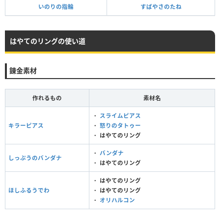
いのりの指輪
すばやさのたね
はやてのリングの使い道
錬金素材
作れるもの
素材名
・
スライムピアス
キラーピアス
・
怒りのタトゥー
・
はやてのリング
・
バンダナ
しっぷうのバンダナ
・
はやてのリング
・
はやてのリング
ほしふるうでわ
・
はやてのリング
・
オリハルコン