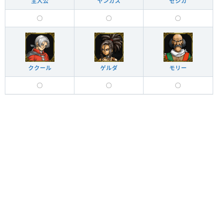
主人公
ヤンガス
ゼシカ
◯
◯
◯
ククール
ゲルダ
モリー
◯
◯
◯