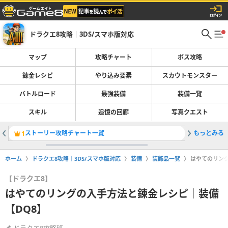
ドラクエ8攻略｜3DS/スマホ版対応
マップ
攻略チャート
ボス攻略
錬金レシピ
やり込み要素
スカウトモンスター
バトルロード
最強装備
装備一覧
スキル
追憶の回廊
写真クエスト
ストーリー攻略チャート一覧
もっとみる
1
2
ホーム
ドラクエ8攻略｜3DS/スマホ版対応
装備
装飾品一覧
はやてのリン
【ドラクエ8】
はやてのリングの入手方法と錬金レシピ｜装備
【DQ8】