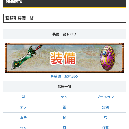
関連情報
種類別装備一覧
装備一覧トップ
▶装備一覧に戻る
武器一覧
剣
ヤリ
ブーメラン
オノ
鎌
短剣
ムチ
杖
弓
ツメ
扇
打撃