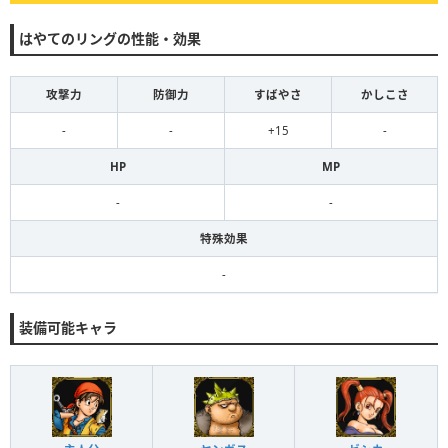
はやてのリングの性能・効果
攻撃力
防御力
すばやさ
かしこさ
-
-
+15
-
HP
MP
-
-
特殊効果
-
装備可能キャラ