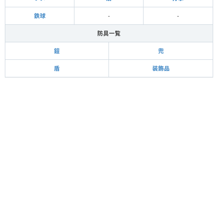
鉄球
-
-
防具一覧
鎧
兜
盾
装飾品