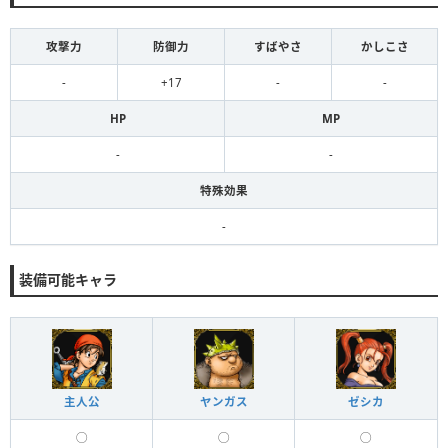
攻撃力
防御力
すばやさ
かしこさ
-
+17
-
-
HP
MP
-
-
特殊効果
-
装備可能キャラ
主人公
ヤンガス
ゼシカ
◯
◯
◯