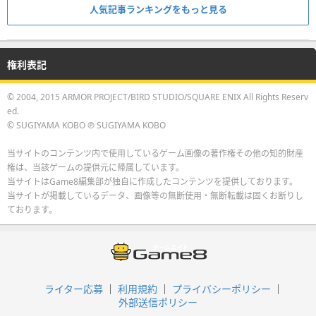
人気記事ランキングをもっと見る
権利表記
© 2004, 2015 ARMOR PROJECT/BIRD STUDIO/SQUARE ENIX All Rights Reserv
ed.
© SUGIYAMA KOBO ℗ SUGIYAMA KOBO
当サイトのコンテンツ内で使用しているゲーム画像の著作権その他の知的財産
権は、当該ゲームの提供元に帰属しています。
当サイトはGame8編集部が独自に作成したコンテンツを提供しております。
当サイトが掲載しているデータ、画像等の無断使用・無断転載は固くお断りし
ております。
ライター応募
利用規約
プライバシーポリシー
外部送信ポリシー