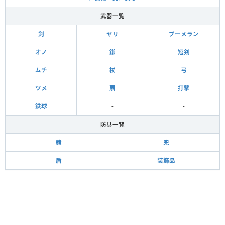
武器一覧
剣
ヤリ
ブーメラン
オノ
鎌
短剣
ムチ
杖
弓
ツメ
扇
打撃
鉄球
-
-
防具一覧
鎧
兜
盾
装飾品