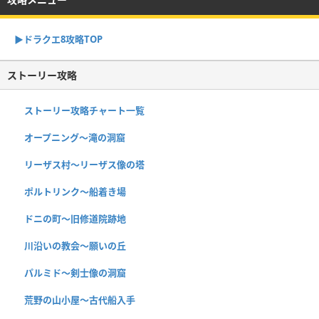
▶︎ドラクエ8攻略TOP
ストーリー攻略
ストーリー攻略チャート一覧
オープニング〜滝の洞窟
リーザス村〜リーザス像の塔
ポルトリンク〜船着き場
ドニの町〜旧修道院跡地
川沿いの教会〜願いの丘
パルミド〜剣士像の洞窟
荒野の山小屋〜古代船入手