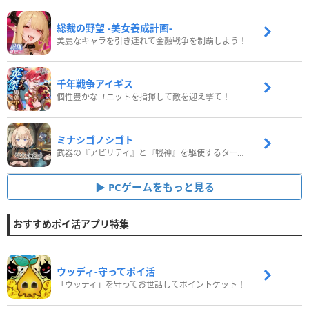
総裁の野望 -美女養成計画-
美麗なキャラを引き連れて金融戦争を制覇しよう！
千年戦争アイギス
個性豊かなユニットを指揮して敵を迎え撃て！
ミナシゴノシゴト
武器の『アビリティ』と『戦神』を駆使するターン制コマンドバトルRPG！
PCゲームをもっと見る
おすすめポイ活アプリ特集
ウッディ‐守ってポイ活
「ウッディ」を守ってお世話してポイントゲット！