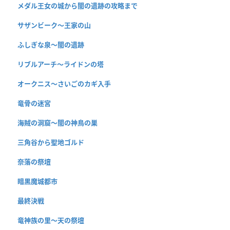
メダル王女の城から闇の遺跡の攻略まで
サザンビーク〜王家の山
ふしぎな泉〜闇の遺跡
リブルアーチ〜ライドンの塔
オークニス〜さいごのカギ入手
竜骨の迷宮
海賊の洞窟〜闇の神鳥の巣
三角谷から聖地ゴルド
奈落の祭壇
暗黒魔城都市
最終決戦
竜神族の里〜天の祭壇