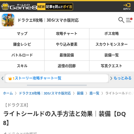
ドラクエ8攻略｜3DS/スマホ版対応
マップ
攻略チャート
ボス攻略
錬金レシピ
やり込み要素
スカウトモンスター
バトルロード
最強装備
装備一覧
スキル
追憶の回廊
写真クエスト
ストーリー攻略チャート一覧
もっとみる
錬金レシ
1
2
ホーム
ドラクエ8攻略｜3DS/スマホ版対応
装備
盾一覧
ライトシールドの入
【ドラクエ8】
ライトシールドの入手方法と効果｜装備【DQ
8】