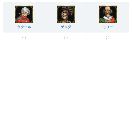
ククール
ゲルダ
モリー
◯
◯
◯