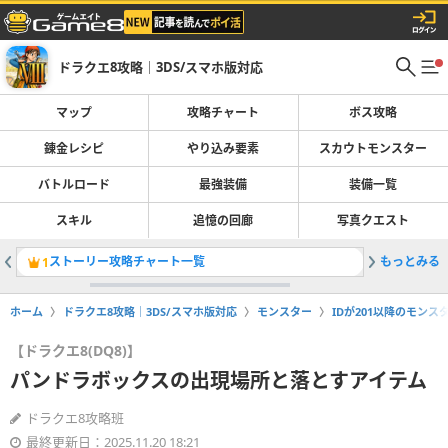
ドラクエ8攻略｜3DS/スマホ版対応
マップ
攻略チャート
ボス攻略
錬金レシピ
やり込み要素
スカウトモンスター
バトルロード
最強装備
装備一覧
スキル
追憶の回廊
写真クエスト
ストーリー攻略チャート一覧
もっとみる
おすすめ
1
2
ホーム
ドラクエ8攻略｜3DS/スマホ版対応
モンスター
IDが201以降のモンス
【ドラクエ8(DQ8)】
パンドラボックスの出現場所と落とすアイテム
ドラクエ8攻略班
最終更新日：2025.11.20 18:21