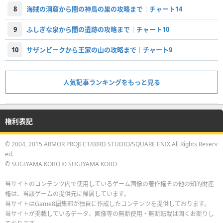
8
海賊の洞窟から闇の神鳥の巣の攻略まで｜チャート14
9
ふしぎな泉から闇の遺跡の攻略まで｜チャート10
10
サザンビークから王家の山の攻略まで｜チャート9
人気記事ランキングをもっと見る
権利表記
© 2004, 2015 ARMOR PROJECT/BIRD STUDIO/SQUARE ENIX All Rights Reserv
ed.
© SUGIYAMA KOBO ℗ SUGIYAMA KOBO
当サイトのコンテンツ内で使用しているゲーム画像の著作権その他の知的財産
権は、当該ゲームの提供元に帰属しています。
当サイトはGame8編集部が独自に作成したコンテンツを提供しております。
当サイトが掲載しているデータ、画像等の無断使用・無断転載は固くお断りし