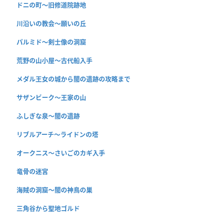
ドニの町〜旧修道院跡地
川沿いの教会〜願いの丘
パルミド〜剣士像の洞窟
荒野の山小屋〜古代船入手
メダル王女の城から闇の遺跡の攻略まで
サザンビーク〜王家の山
ふしぎな泉〜闇の遺跡
リブルアーチ〜ライドンの塔
オークニス〜さいごのカギ入手
竜骨の迷宮
海賊の洞窟〜闇の神鳥の巣
三角谷から聖地ゴルド