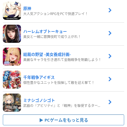
原神
大人気アクションRPGをPCで快適プレイ！
ハーレムオブトーキョー
美女と一緒に歌舞伎町で成り上がれ！
総裁の野望 -美女養成計画-
美麗なキャラを引き連れて金融戦争を制覇しよう！
千年戦争アイギス
個性豊かなユニットを指揮して敵を迎え撃て！
ミナシゴノシゴト
武器の『アビリティ』と『戦神』を駆使するターン制コマンドバトルRPG！
PCゲームをもっと見る