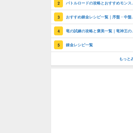
バトルロードの攻
2
おすすめ錬金レシピ一
3
竜の試練の攻略
4
錬金レシピ一覧
5
もっと