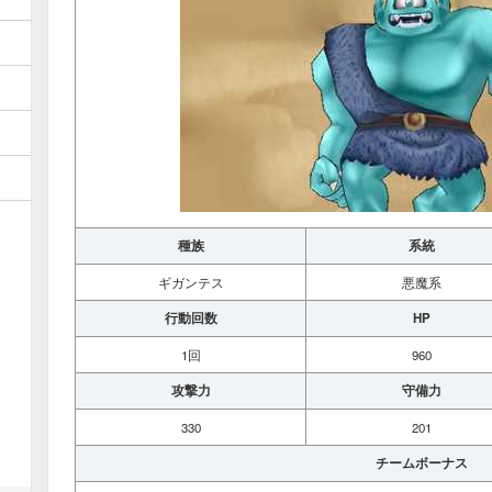
種族
系統
ギガンテス
悪魔系
行動回数
HP
1回
960
攻撃力
守備力
330
201
チームボーナス