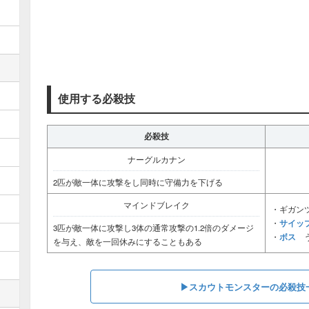
使用する必殺技
必殺技
ナーグルカナン
2匹が敵一体に攻撃をし同時に守備力を下げる
マインドブレイク
・ギガン
サイッ
・
3匹が敵一体に攻撃し3体の通常攻撃の1.2倍のダメージ
ボス
・
う
を与え、敵を一回休みにすることもある
▶スカウトモンスターの必殺技