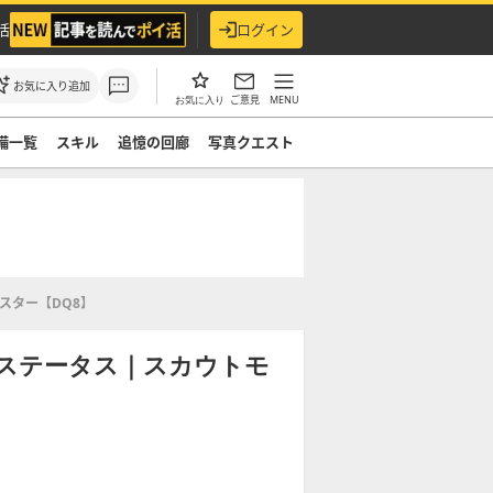
活
ログイン
お気に入り追加
ご意見
MENU
お気に入り
備一覧
スキル
追憶の回廊
写真クエスト
スター【DQ8】
ステータス｜スカウトモ