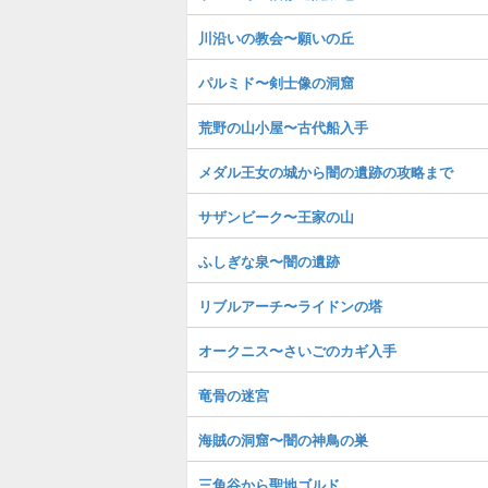
川沿いの教会〜願いの丘
パルミド〜剣士像の洞窟
荒野の山小屋〜古代船入手
メダル王女の城から闇の遺跡の攻略まで
サザンビーク〜王家の山
ふしぎな泉〜闇の遺跡
リブルアーチ〜ライドンの塔
オークニス〜さいごのカギ入手
竜骨の迷宮
海賊の洞窟〜闇の神鳥の巣
三角谷から聖地ゴルド