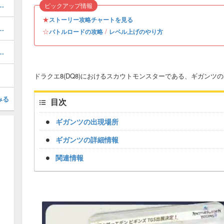
略とおすすめモンスター一覧
ピックアップ情報
★
ストーリー攻略チャートを見る
覧｜序盤・中盤・終盤・クリア後対応
☆
/
バトルロードの攻略
レベル上げのやり方
と褒美一覧｜竜神王の試練
ドラクエ8(DQ8)におけるスカウトモンスターである、ギガン
みる
目次
ギガンツの出現場所
ギガンツの詳細情報
関連情報