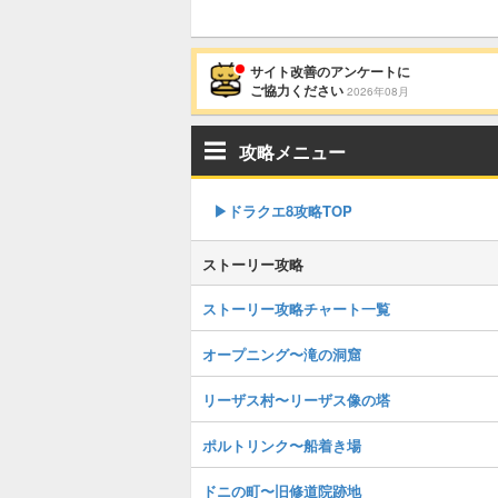
サイト改善のアンケートに
ご協力ください
2026年08月
攻略メニュー
▶︎ドラクエ8攻略TOP
ストーリー攻略
ストーリー攻略チャート一覧
オープニング〜滝の洞窟
リーザス村〜リーザス像の塔
ポルトリンク〜船着き場
ドニの町〜旧修道院跡地