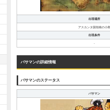
出現場所
アスカンタ国領南の小
出現条件
-
バサマンの詳細情報
バサマンのステータス
バサマン