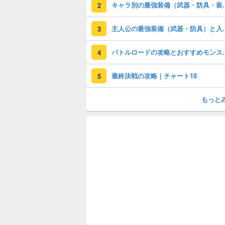
キャラ別の最強
2
主人公の最強装
3
バトルロードの攻
4
最終決戦の攻略｜チャート18
5
もっと