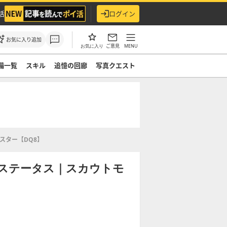
活
ログイン
お気に入り追加
ご意見
MENU
お気に入り
備一覧
スキル
追憶の回廊
写真クエスト
スター【DQ8】
ステータス｜スカウトモ