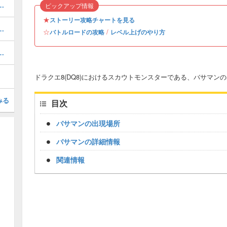
装備（武器・防具・装飾品）
ピックアップ情報
★
ストーリー攻略チャートを見る
備（武器・防具）と入手方法
☆
/
バトルロードの攻略
レベル上げのやり方
略とおすすめモンスター一覧
ドラクエ8(DQ8)におけるスカウトモンスターである、バサマ
みる
目次
バサマンの出現場所
バサマンの詳細情報
関連情報
Loaded
:
/