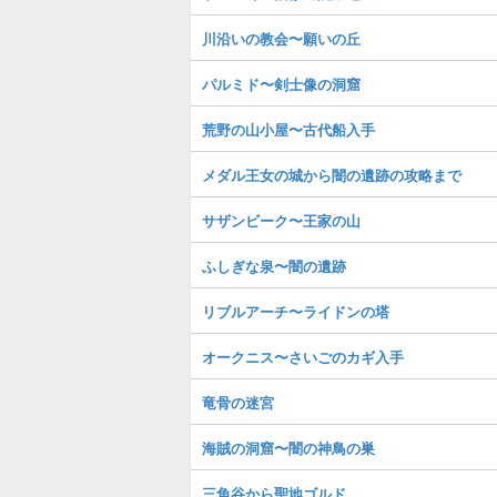
川沿いの教会〜願いの丘
パルミド〜剣士像の洞窟
荒野の山小屋〜古代船入手
メダル王女の城から闇の遺跡の攻略まで
サザンビーク〜王家の山
ふしぎな泉〜闇の遺跡
リブルアーチ〜ライドンの塔
オークニス〜さいごのカギ入手
竜骨の迷宮
海賊の洞窟〜闇の神鳥の巣
三角谷から聖地ゴルド