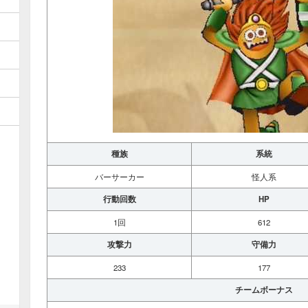
種族
系統
バーサーカー
怪人系
行動回数
HP
1回
612
攻撃力
守備力
233
177
チームボーナス