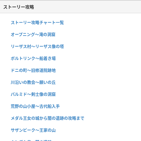
ストーリー攻略
ストーリー攻略チャート一覧
オープニング〜滝の洞窟
リーザス村〜リーザス像の塔
ポルトリンク〜船着き場
ドニの町〜旧修道院跡地
川沿いの教会〜願いの丘
パルミド〜剣士像の洞窟
荒野の山小屋〜古代船入手
メダル王女の城から闇の遺跡の攻略まで
サザンビーク〜王家の山