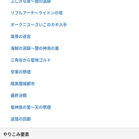
ふしぎな泉〜闇の遺跡
リブルアーチ〜ライドンの塔
オークニス〜さいごのカギ入手
竜骨の迷宮
海賊の洞窟〜闇の神鳥の巣
三角谷から聖地ゴルド
奈落の祭壇
暗黒魔城都市
最終決戦
竜神族の里〜天の祭壇
追憶の回廊
やりこみ要素