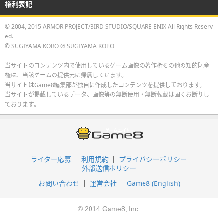
権利表記
© 2004, 2015 ARMOR PROJECT/BIRD STUDIO/SQUARE ENIX All Rights Reserv
ed.
© SUGIYAMA KOBO ℗ SUGIYAMA KOBO
当サイトのコンテンツ内で使用しているゲーム画像の著作権その他の知的財産
権は、当該ゲームの提供元に帰属しています。
当サイトはGame8編集部が独自に作成したコンテンツを提供しております。
当サイトが掲載しているデータ、画像等の無断使用・無断転載は固くお断りし
ております。
ライター応募
利用規約
プライバシーポリシー
外部送信ポリシー
お問い合わせ
運営会社
Game8 (English)
© 2014 Game8, Inc.