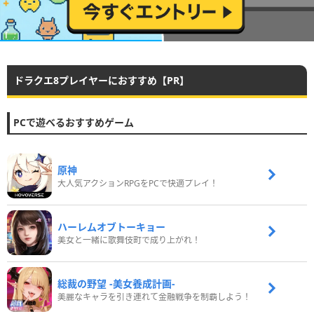
ドラクエ8プレイヤーにおすすめ【PR】
PCで遊べるおすすめゲーム
原神
大人気アクションRPGをPCで快適プレイ！
ハーレムオブトーキョー
美女と一緒に歌舞伎町で成り上がれ！
総裁の野望 -美女養成計画-
美麗なキャラを引き連れて金融戦争を制覇しよう！