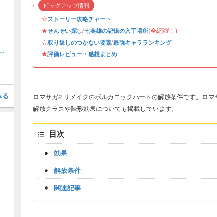
ピックアップ情報
☆
ストーリー攻略チャート
★
/
(全網羅！)
せんせい探し
七英雄の記憶の入手場所
☆
/
取り返しのつかない要素
最強キャラランキング
の場所と報酬｜全50箇所を網羅
★
評価レビュー・感想まとめ
みる
ロマサガ2 リメイクのボルカニックハートの解放条件です。ロマ
解放クラスや陣形効果についても掲載しています。
目次
効果
解放条件
関連記事