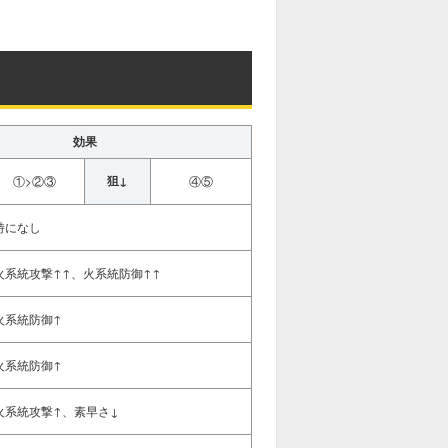
効果
狙↓
①>②③
④⑤
特になし
火系統攻撃↑↑、火系統防御↑↑
火系統防御↑
火系統防御↑
火系統攻撃↑、素早さ↓