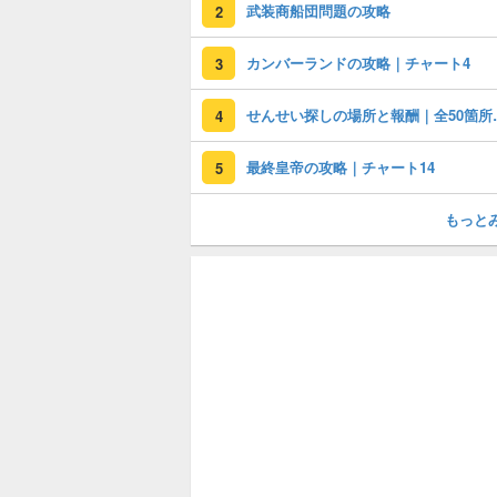
武装商船団問題の攻略
2
カンバーランドの攻略｜チャート4
3
せんせい探し
4
最終皇帝の攻略｜チャート14
5
もっと