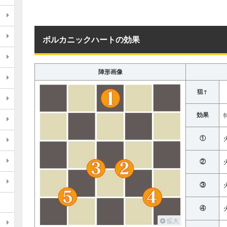
ボルカニックハートの効果
陣形画像
狙↑
効果
①
②
③
④
拡大