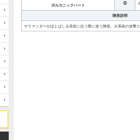
⑤
ボルカニックハート
陣形説明
サラマンダーがほとばしる溶岩に抗う際に使う陣形。火系統の攻撃