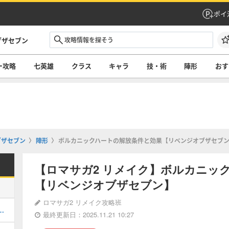
ポイ
ブザセブン
ー攻略
七英雄
クラス
キャラ
技・術
陣形
おす
ブザセブン
陣形
ボルカニックハートの解放条件と効果【リベンジオブザセブ
【ロマサガ2 リメイク】ボルカニッ
【リベンジオブザセブン】
ロマサガ2 リメイク攻略班
チャートとおすすめルート
最終更新日：2025.11.21 10:27