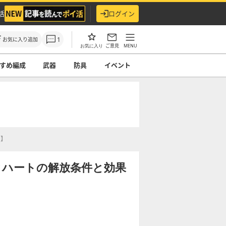
活
ログイン
1
お気に入り追加
ご意見
MENU
お気に入り
すめ編成
武器
防具
イベント
ン】
クハートの解放条件と効果