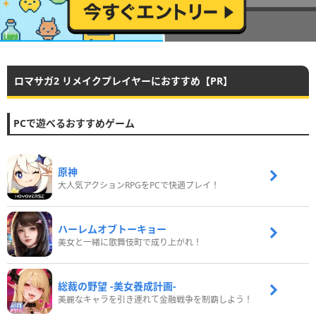
ロマサガ2 リメイクプレイヤーにおすすめ【PR】
PCで遊べるおすすめゲーム
原神
大人気アクションRPGをPCで快適プレイ！
ハーレムオブトーキョー
美女と一緒に歌舞伎町で成り上がれ！
総裁の野望 -美女養成計画-
美麗なキャラを引き連れて金融戦争を制覇しよう！