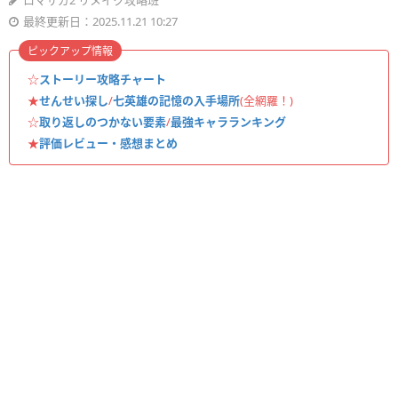
ロマサガ2 リメイク攻略班
最終更新日：2025.11.21 10:27
ピックアップ情報
☆
ストーリー攻略チャート
★
せんせい探し
/
七英雄の記憶の入手場所
(全網羅！)
☆
取り返しのつかない要素
/
最強キャラランキング
★
評価レビュー・感想まとめ