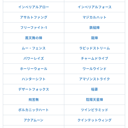
インペリアルアロー
インペリアルフォース
アサルトファング
マジカルハット
フリーファイト-1
鉄槌陣
鳳天舞の陣
龍陣
ムー・フェンス
ラピッドストリーム
パワーレイズ
チャームドライブ
ホーリーウォール
ワールウインド
ハンターシフト
アマゾンストライク
デザートフォックス
稲妻
飛苦無
陰陽天星陣
ボルカニックハート
ツインピラミッド
アクアムーン
クインテットウィング