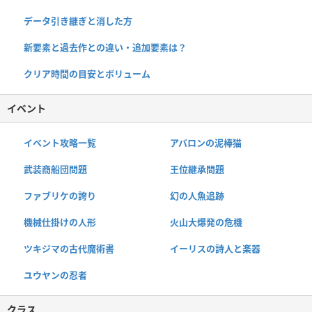
データ引き継ぎと消した方
新要素と過去作との違い・追加要素は？
クリア時間の目安とボリューム
イベント
イベント攻略一覧
アバロンの泥棒猫
武装商船団問題
王位継承問題
ファブリケの誇り
幻の人魚追跡
機械仕掛けの人形
火山大爆発の危機
ツキジマの古代魔術書
イーリスの詩人と楽器
ユウヤンの忍者
クラス