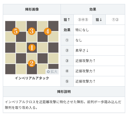
陣形画像
効果
狙↑
③④⑤
狙↓
①②
効果
特になし
①
なし
②
素早さ↓
③
近接攻撃力↑
④
近接攻撃力↑
拡大
インペリアルアタック
⑤
近接攻撃力↑
陣形説明
インペリアルクロスを近距離攻撃に特化させた陣形。前列が一歩踏み込んだ
隊列を取り攻め入る。