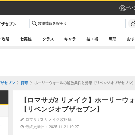
ポイ
ブザセブン
ー攻略
七英雄
クラス
キャラ
技・術
陣形
おす
ブザセブン
陣形
ホーリーウォールの解放条件と効果【リベンジオブザセブン
【ロマサガ2 リメイク】ホーリーウ
【リベンジオブザセブン】
ロマサガ2 リメイク攻略班
チャートとおすすめルート
最終更新日：2025.11.21 10:27