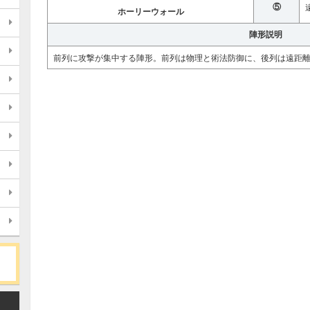
⑤
ホーリーウォール
陣形説明
前列に攻撃が集中する陣形。前列は物理と術法防御に、後列は遠距