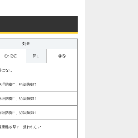
u
t
e
効果
狙↓
①>②③
④⑤
特になし
物理防御↑、術法防御↑
物理防御↑、術法防御↑
物理防御↑、術法防御↑
遠距離攻撃↑、狙われない