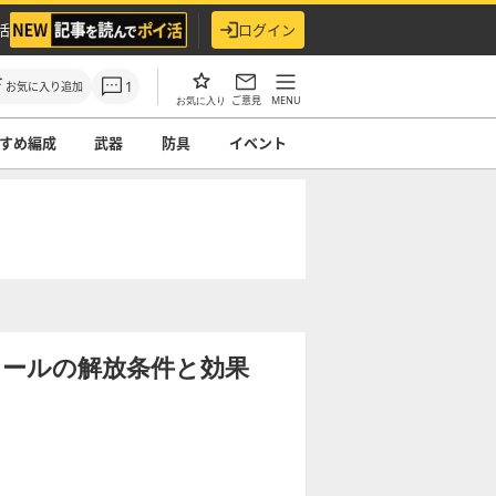
活
ログイン
1
お気に入り追加
ご意見
MENU
お気に入り
すめ編成
武器
防具
イベント
】
ォールの解放条件と効果