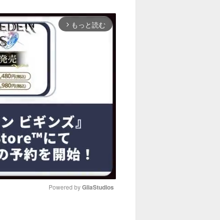
もっと読む
arrow_forward_ios
Powered by 
GliaStudios
M