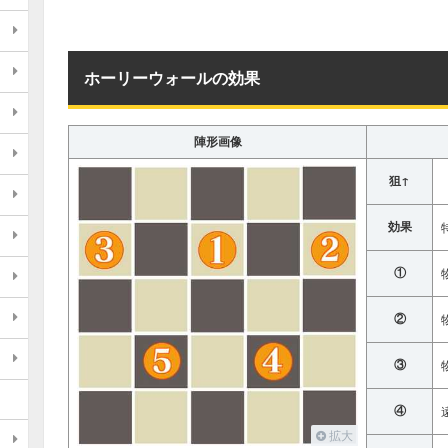
ホーリーウォールの効果
陣形画像
狙↑
効果
①
②
③
④
拡大