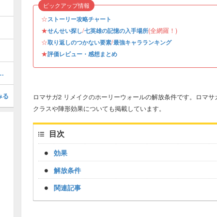
ピックアップ情報
☆
ストーリー攻略チャート
★
/
(全網羅！)
せんせい探し
七英雄の記憶の入手場所
☆
/
取り返しのつかない要素
最強キャラランキング
★
評価レビュー・感想まとめ
イベント攻略｜忍者イベント
みる
ロマサガ2 リメイクのホーリーウォールの解放条件です。ロマサ
クラスや陣形効果についても掲載しています。
目次
効果
解放条件
関連記事