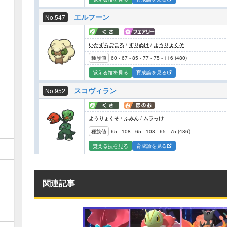
エルフーン
No.547
いたずらごころ
/
すりぬけ
/
ようりょくそ
種族値
60
-
67
-
85
-
77
-
75
-
116
(
480
)
育成論を見る
覚える技を見る
スコヴィラン
No.952
ようりょくそ
/
ふみん
/
ムラっけ
種族値
65
-
108
-
65
-
108
-
65
-
75
(
486
)
育成論を見る
覚える技を見る
関連記事