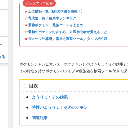
ピックアップ情報
★
上位構築一覧【M4の構築を掲載！】
☆
／
育成論一覧
使用率ランキング
★
／
最強ポケモン
最強パーティまとめ
☆
／
最初のポケモンおすすめ
対戦初心者が覚えること
★
／
／
ダメージ計算機
素早さ調整ツール
タイプ相性表
算ツール｜素早さランキング
みる
ポケモンチャンピオンズ（ポケチャン）のようりょくその効果と
その特性を持つポケモンのタイプや種族値を検索ツール付きで探
目次
ようりょくその効果
特性がようりょくそのポケモン
関連記事