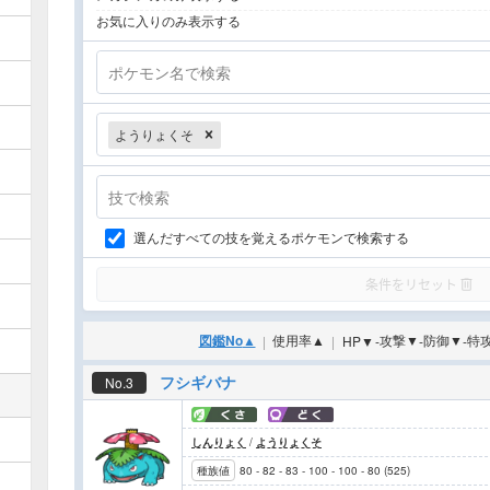
お気に入りのみ表示する
ポケモン名で検索
ようりょくそ
技で検索
選んだすべての技を覚えるポケモンで検索する
条件をリセット
図鑑No
▲
使用率
▲
攻撃
▼
防御
▼
特
|
HP
▼
-
-
-
フシギバナ
No.3
しんりょく
/
ようりょくそ
種族値
80
-
82
-
83
-
100
-
100
-
80
(
525
)