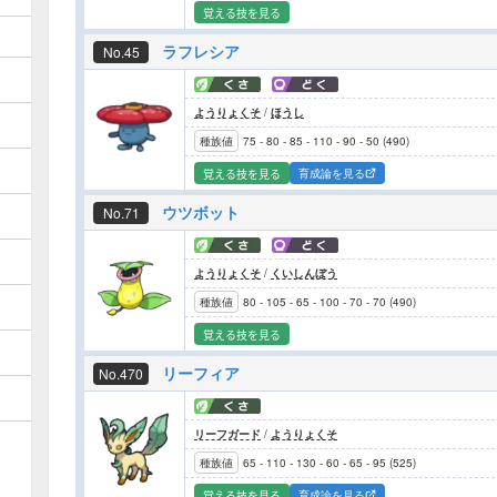
覚える技を見る
ラフレシア
No.45
ようりょくそ
/
ほうし
種族値
75
-
80
-
85
-
110
-
90
-
50
(
490
)
育成論を見る
覚える技を見る
ウツボット
No.71
ようりょくそ
/
くいしんぼう
種族値
80
-
105
-
65
-
100
-
70
-
70
(
490
)
覚える技を見る
リーフィア
No.470
リーフガード
/
ようりょくそ
種族値
65
-
110
-
130
-
60
-
65
-
95
(
525
)
育成論を見る
覚える技を見る