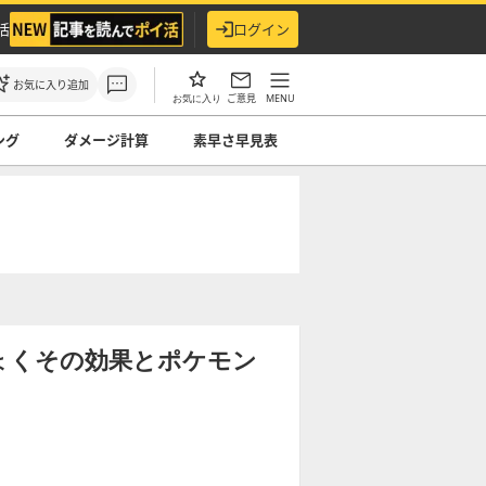
活
ログイン
お気に入り追加
ご意見
MENU
お気に入り
ング
ダメージ計算
素早さ早見表
ょくその効果とポケモン