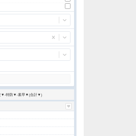
攻
▼
特防
▼
素早
▼
合計
▼
-
-
(
)