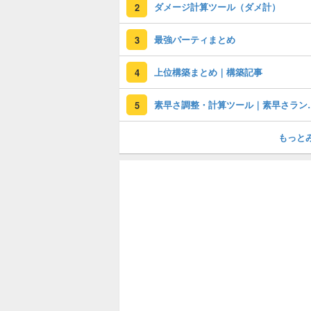
ダメージ計算ツール（ダメ計）
2
最強パーティまとめ
3
上位構築まとめ｜構築記事
4
素早さ調整・計
5
もっと