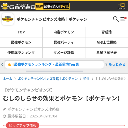
ポケモンチャンピオンズ攻略｜ポケチャン
TOP
内定ポケモン
育成論
最強ポケモン
最強パーティ
M-3上位構築
使用率ランキング
ダメージ計算
素早さ早見表
最強ポケモンランキング・最新環境Tier表
もっとみる
最強パー
1
2
ホーム
ポケモンチャンピオンズ攻略｜ポケチャン
特性
むしのしらせの効果と
【ポケモンチャンピオンズ】
むしのしらせの効果とポケモン【ポケチャン】
ポケモンチャンピオンズ攻略班
最終更新日：2026.04.09 15:04
ピックアップ情報