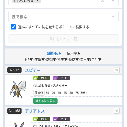
むしのしらせ
技で検索
選んだすべての技を覚えるポケモンで検索する
条件をリセット
|
図鑑No
▲
使用率
▲
-
-
-
-
-
(
)
HP
▼
攻撃
▼
防御
▼
特攻
▼
特防
▼
素早
▼
合計
▼
No.15
スピアー
むしのしらせ
/
スナイパー
種族値
65
-
90
-
40
-
45
-
80
-
75
(
395
)
覚える技を見る
No.168
アリアドス
むしのしらせ
/
ふみん
/
スナイパー