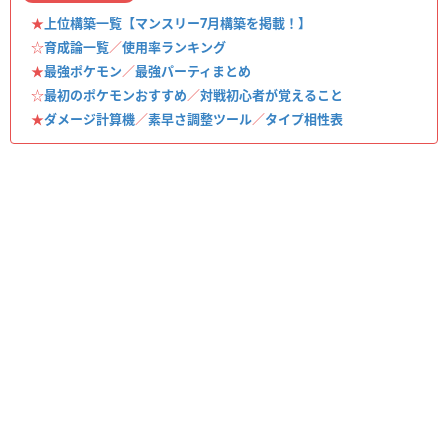
★
上位構築一覧【マンスリー7月構築を掲載！】
☆
育成論一覧
／
使用率ランキング
★
最強ポケモン
／
最強パーティまとめ
☆
最初のポケモンおすすめ
／
対戦初心者が覚えること
★
ダメージ計算機
／
素早さ調整ツール
／
タイプ相性表