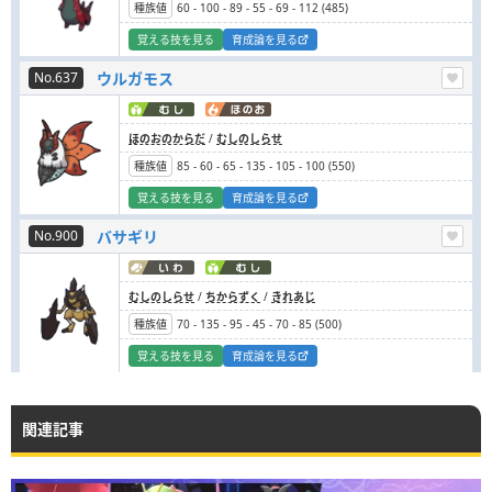
種族値
60
-
100
-
89
-
55
-
69
-
112
(
485
)
覚える技を見る
育成論を見る
No.637
ウルガモス
ほのおのからだ
/
むしのしらせ
種族値
85
-
60
-
65
-
135
-
105
-
100
(
550
)
覚える技を見る
育成論を見る
No.900
バサギリ
むしのしらせ
/
ちからずく
/
きれあじ
種族値
70
-
135
-
95
-
45
-
70
-
85
(
500
)
覚える技を見る
育成論を見る
関連記事