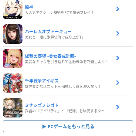
原神
大人気アクションRPGをPCで快適プレイ！
ハーレムオブトーキョー
美女と一緒に歌舞伎町で成り上がれ！
総裁の野望 -美女養成計画-
美麗なキャラを引き連れて金融戦争を制覇しよう！
千年戦争アイギス
個性豊かなユニットを指揮して敵を迎え撃て！
ミナシゴノシゴト
武器の『アビリティ』と『戦神』を駆使するターン制コマンドバトルRPG！
PCゲームをもっと見る