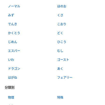
ノーマル
ほのお
みず
くさ
でんき
こおり
かくとう
どく
じめん
ひこう
エスパー
むし
いわ
ゴースト
ドラゴン
あく
はがね
フェアリー
分類別
物理
特殊