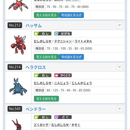
種族値
70
-
90
-
70
-
60
-
70
-
40
(
400
)
覚える技を見る
育成論を見る
No.212
ハッサム
むしのしらせ
/
テクニシャン
/
ライトメタル
種族値
70
-
130
-
100
-
55
-
80
-
65
(
500
)
覚える技を見る
育成論を見る
No.214
ヘラクロス
むしのしらせ
/
こんじょう
/
じしんかじょう
種族値
80
-
125
-
75
-
40
-
95
-
85
(
500
)
覚える技を見る
No.545
ペンドラー
どくのトゲ
/
むしのしらせ
/
かそく