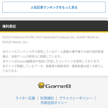
人気記事ランキングをもっと見る
権利表記
©2025 Pokémon.©1995-2025 Nintendo/Creatures Inc. /GAME FREAK inc.
©2025 Niantic, Inc.
当サイトのコンテンツ内で使用しているゲーム画像の著作権その他の知的財産
権は、当該ゲームの提供元に帰属しています。
当サイトはGame8編集部が独自に作成したコンテンツを提供しております。
当サイトが掲載しているデータ、画像等の無断使用・無断転載は固くお断りし
ております。
ライター応募
利用規約
プライバシーポリシー
外部送信ポリシー