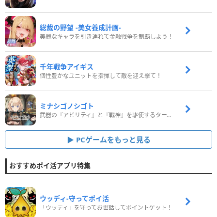
総裁の野望 -美女養成計画-
美麗なキャラを引き連れて金融戦争を制覇しよう！
千年戦争アイギス
個性豊かなユニットを指揮して敵を迎え撃て！
ミナシゴノシゴト
武器の『アビリティ』と『戦神』を駆使するターン制コマンドバトルRPG！
PCゲームをもっと見る
おすすめポイ活アプリ特集
ウッディ‐守ってポイ活
「ウッディ」を守ってお世話してポイントゲット！