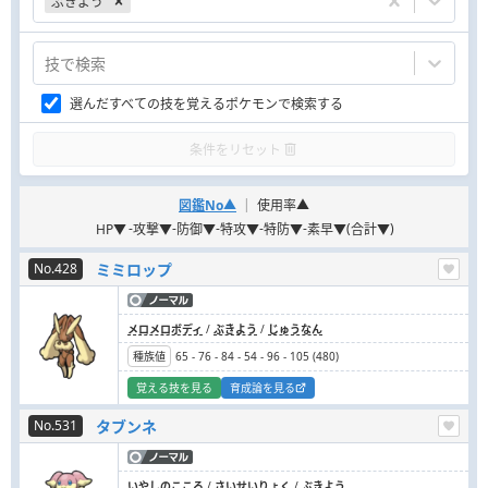
ぶきよう
技で検索
選んだすべての技を覚えるポケモンで検索する
条件をリセット
|
図鑑No
▲
使用率
▲
-
-
-
-
-
(
)
HP
▼
攻撃
▼
防御
▼
特攻
▼
特防
▼
素早
▼
合計
▼
No.428
ミミロップ
メロメロボディ
/
ぶきよう
/
じゅうなん
種族値
65
-
76
-
84
-
54
-
96
-
105
(
480
)
覚える技を見る
育成論を見る
No.531
タブンネ
いやしのこころ
/
さいせいりょく
/
ぶきよう