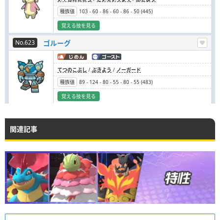
種族値
103
-
60
-
86
-
60
-
86
-
50
(
445
)
覚える技を見る
No.623
ゴルーグ
てつのこぶし
/
ぶきよう
/
ノーガード
種族値
89
-
124
-
80
-
55
-
80
-
55
(
483
)
覚える技を見る
関連記事