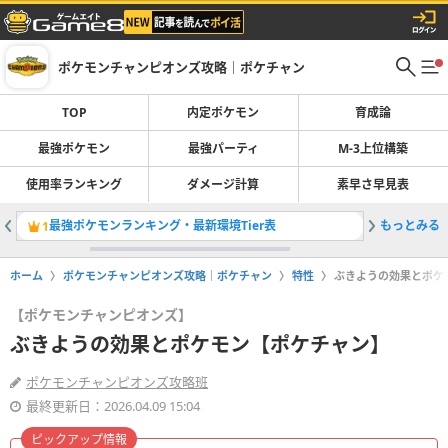
ポケモンチャンピオンズ攻略｜ポケチャン
TOP
内定ポケモン
育成論
最強ポケモン
最強パーティ
M-3上位構築
使用率ランキング
ダメージ計算
素早さ早見表
最強ポケモンランキング・最新環境Tier表
もっとみる
最強パー
1
2
ホーム
ポケモンチャンピオンズ攻略｜ポケチャン
特性
ぶきようの効果とポケ
【ポケモンチャンピオンズ】
ぶきようの効果とポケモン【ポケチャン】
ポケモンチャンピオンズ攻略班
最終更新日：2026.04.09 15:04
ピックアップ情報