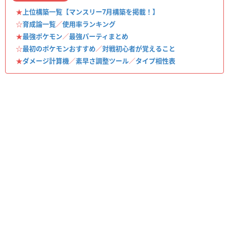
★
上位構築一覧【マンスリー7月構築を掲載！】
☆
育成論一覧
／
使用率ランキング
★
最強ポケモン
／
最強パーティまとめ
☆
最初のポケモンおすすめ
／
対戦初心者が覚えること
★
ダメージ計算機
／
素早さ調整ツール
／
タイプ相性表