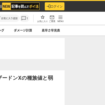
活
ログイン
1
お気に入り追加
ご意見
MENU
お気に入り
ング
ダメージ計算
素早さ早見表
ザードンXの種族値と弱