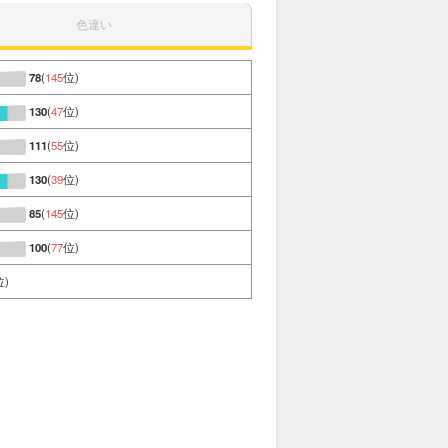
色違い
78
(
145
位)
130
(
47
位)
111
(
55
位)
130
(
39
位)
85
(
145
位)
100
(
77
位)
位)