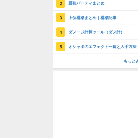
最強パーティまとめ
2
上位構築まとめ｜構築記事
3
ダメージ計算ツール（ダメ計）
4
オシャボのエフェクト一覧と入手方法
5
もっと