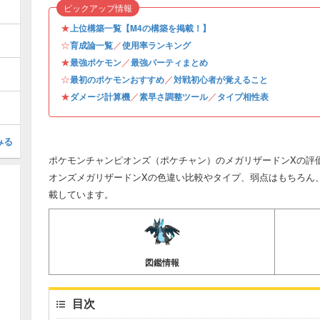
ピックアップ情報
★
上位構築一覧【M4の構築を掲載！】
☆
／
育成論一覧
使用率ランキング
★
／
最強ポケモン
最強パーティまとめ
☆
／
最初のポケモンおすすめ
対戦初心者が覚えること
★
／
／
ダメージ計算機
素早さ調整ツール
タイプ相性表
みる
ポケモンチャンピオンズ（ポケチャン）のメガリザードンXの評
オンズメガリザードンXの色違い比較やタイプ、弱点はもちろん
載しています。
図鑑情報
目次