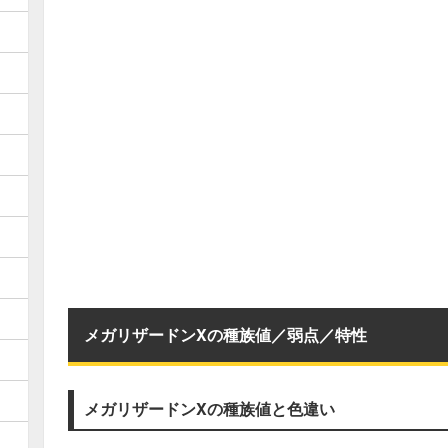
メガリザードンXの種族値／弱点／特性
メガリザードンXの種族値と色違い