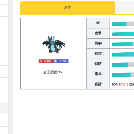
通常
HP
攻撃
防御
特攻
特防
全国図鑑No.6
素早
合計
634
(
10位
/312