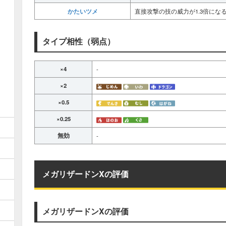
かたいツメ
直接攻撃の技の威力が1.3倍にな
タイプ相性（弱点）
×4
-
×2
×0.5
×0.25
無効
-
メガリザードンXの評価
メガリザードンXの評価