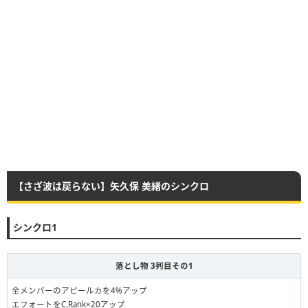
【さざ波は戻らない】矢久保 美緒のシンクロ
シンクロ1
落とし物 3列目その1
全メンバーのアピールカを4%アップ
エフォートをC.Rank×20アップ