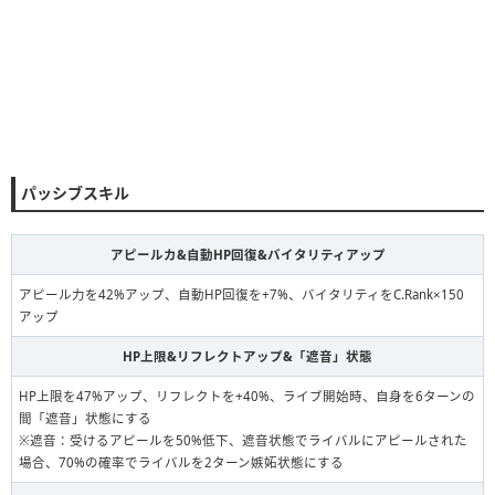
パッシブスキル
アピールカ&自動HP回復&バイタリティアップ
アピール力を42%アップ、自動HP回復を+7%、バイタリティをC.Rank×150
アップ
HP上限&リフレクトアップ&「遮音」状態
HP上限を47%アップ、リフレクトを+40%、ライブ開始時、自身を6ターンの
間「遮音」状態にする
※遮音：受けるアピールを50%低下、遮音状態でライバルにアピールされた
場合、70%の確率でライバルを2ターン嫉妬状態にする