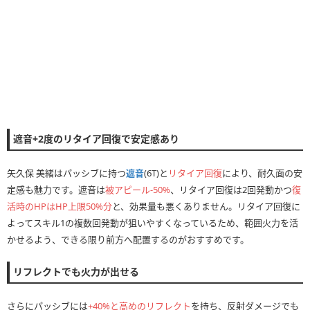
遮音+2度のリタイア回復で安定感あり
矢久保 美緒はパッシブに持つ
遮音
(6T)と
リタイア回復
により、耐久面の安
定感も魅力です。遮音は
被アピール-50%
、リタイア回復は2回発動かつ
復
活時のHPはHP上限50%分
と、効果量も悪くありません。リタイア回復に
よってスキル1の複数回発動が狙いやすくなっているため、範囲火力を活
かせるよう、できる限り前方へ配置するのがおすすめです。
リフレクトでも火力が出せる
さらにパッシブには
+40%と高めのリフレクト
を持ち、反射ダメージでも