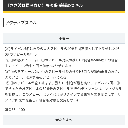
【さざ波は戻らない】矢久保 美緒のスキル
アクティブスキル
不安•••
[①]ライバル6名に自身の最大アピールの40%を固定値として上乗せした46
0%のアピールを行う
[②]①の各アピール前、①のアピール対象の残りHP割合が50%以上の場合、
①のアピール倍率と固定値倍率が2倍になる
[③]①の各アピール前、①のアピール対象の残りHP割合が50%未満の場合、
①のアピールは必ず会心アピールになる
[④]①のアピールが全て終了後、残りHP割合が最も高いライバルに2回、①
で行った合計アピールの50%分のアピールを行う(ディフェンス、フィジカル
を無視し、このアピールはライバルがリタイアするまで対象を変更せず、リ
タイア回復が発生した場合も対象を変更しない)
消費SP：100
光たちよ〜