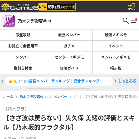
乃木フラ攻略Wiki
序盤攻略
最強メンバー
最強ノギメモ
お見立て会使用率
ガチャ
イベント
メンバー
センターノギメモ
メンバーノギメモ
復刻日検索
攻略ガイド
掲示板
LR・UR最強メンバーランキング｜総合ランキング
もっとみる
【32n
1
2
ホーム
乃木フラ攻略Wiki
メンバー
LR
【さざ波は戻らない】矢久保 美緒
【乃木フラ】
【さざ波は戻らない】矢久保 美緒の評価とスキ
ル【乃木坂的フラクタル】