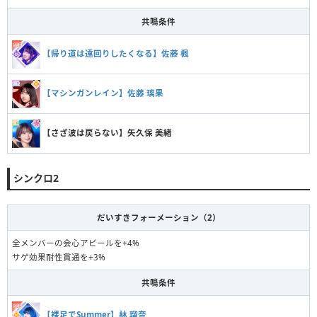
共鳴条件
【帰り道は遠回りしたくなる】佐藤 楓
【マシンガンレイン】佐藤 璃果
【さざ波は戻らない】矢久保 美緒
シンクロ2
だいすきフォーメーション（2）
全メンバーの会心アピールを+4%
サゲ効果耐性貫通を+3%
共鳴条件
【裸足でSummer】林 瑠奈