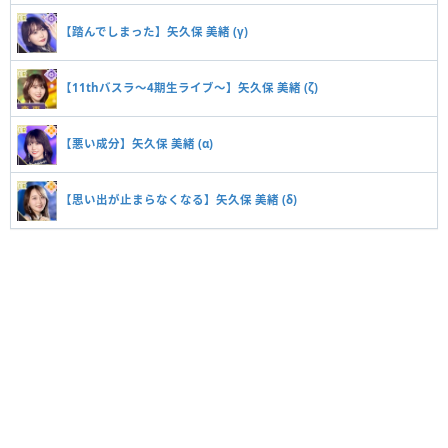
【踏んでしまった】矢久保 美緒 (γ)
【11thバスラ〜4期生ライブ〜】矢久保 美緒 (ζ)
【悪い成分】矢久保 美緒 (α)
【思い出が止まらなくなる】矢久保 美緒 (δ)