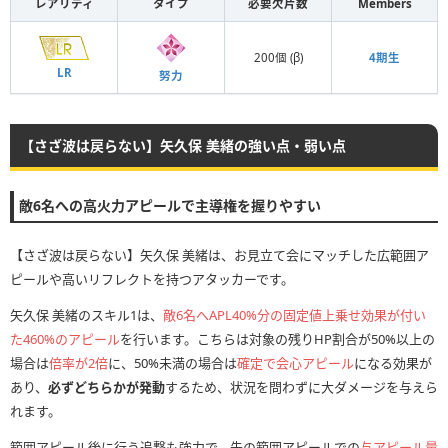
レアリティ
タイプ
必要欠片数
Members
200個 (β)
4期生
LR
努力
【さざ波は戻らない】矢久保 美緒の強い点・弱い点
敵6名への高火力アピールで主導権を握りやすい
【さざ波は戻らない】矢久保 美緒は、お見立て会にマッチした広範囲ア
ピールや高いリフレクトを持つアタッカーです。
矢久保 美緒のスキル1は、
敵6名へAPL40%分の固定値上乗せ効果が付い
た460%のアピール
を行います。こちらは対象の残りHP割合が50%以上の
場合は
倍率が2倍
に、50%未満の場合は
確定で会心アピール
になる効果が
あり、
必ずどちらかが発動
するため、状況を問わずに大ダメージを与えら
れます。
範囲アピール後に行う追撃も強力で、先の範囲アピールでの
与アピール量