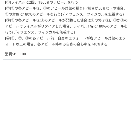
[①]ライバルに2回、1800%のアピールを行う
[②]①の各アピール後、①のアピール対象の残りHP割合が50%以下の場合、
①の対象に180%のアピールを行う(ディフェンス、フィジカルを無視する)
[③]①の各アピール後(②のアピールが発動した場合は②の終了後)、①か②の
アピールでライバルがリタイアした場合、ライバル1名に180%のアピールを
行う(ディフエンス、フィジカルを無視する)
[④]①、②、③の各アピール前、自身のエフォートが各アピール対象のエフ
ォート以上の場合、各アピール時のみ自身の会心率を+40%する
消費SP：100