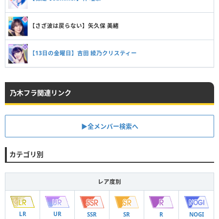
【さざ波は戻らない】矢久保 美緒
【13日の金曜日】吉田 綾乃クリスティー
乃木フラ関連リンク
▶︎全メンバー検索へ
カテゴリ別
レア度別
LR
UR
SSR
SR
R
NOGI