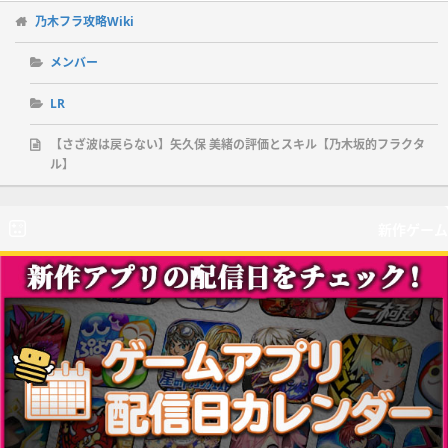
乃木フラ攻略Wiki
メンバー
LR
【さざ波は戻らない】矢久保 美緒の評価とスキル【乃木坂的フラクタ
ル】
新作ゲーム