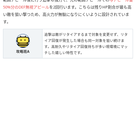
50%分のDEF無視アピール
を2回行います。こちらは残りHP割合が最も高
い敵を狙い撃つため、高火力が無駄になりにくいように設計されていま
す。
追撃は敵がリタイアするまで対象を変更せず、リタ
イア回復が発生した場合も同一対象を狙い続けま
す。高耐久やリタイア回復持ちが多い現環境にマッ
攻略班A
チした嬉しい特性です。