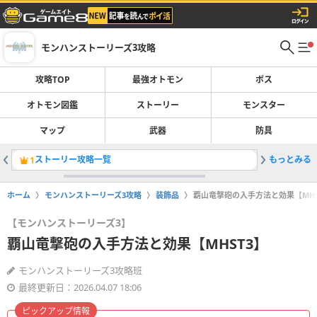
モンハンストーリーズ3攻略
攻略TOP
最強オトモン
ボス
オトモン図鑑
ストーリー
モンスター
マップ
武器
防具
ストーリー攻略一覧
もっとみる
侵獣の場
1
2
ホーム
モンハンストーリーズ3攻略
装飾品
覇山竜撃砲の入手方法と効果【MHS
【モンハンストーリーズ3】
覇山竜撃砲の入手方法と効果【MHST3】
モンハンストーリーズ3攻略班
最終更新日：2026.04.07 18:06
ピックアップ情報