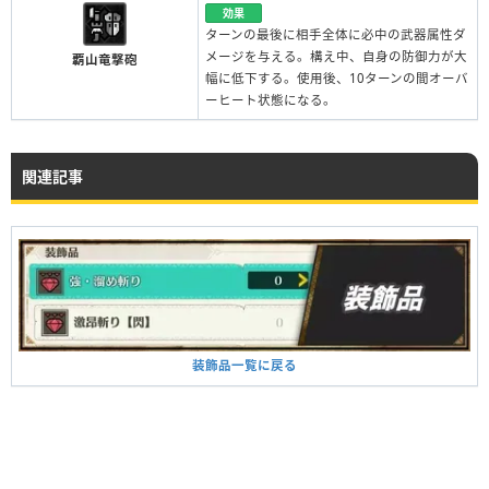
効果
ターンの最後に相手全体に必中の武器属性ダ
メージを与える。構え中、自身の防御力が大
覇山竜撃砲
幅に低下する。使用後、10ターンの間オーバ
ーヒート状態になる。
関連記事
装飾品一覧に戻る