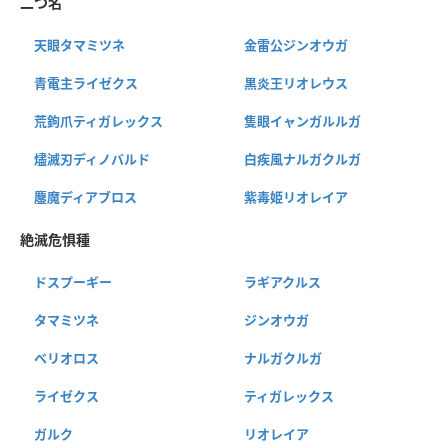
二つ名
天眼タマミツネ
金雷公ジンオウガ
青電主ライゼクス
黒炎王リオレウス
荒鉤爪ティガレックス
隻眼イャンガルルガ
燼滅刃ディノバルド
白疾風ナルガクルガ
鏖魔ディアブロス
紫毒姫リオレイア
絶滅危惧種
ドスプーギー
ラギアクルス
タマミツネ
ジンオウガ
ベリオロス
ナルガクルガ
ライゼクス
ティガレックス
ガルク
リオレイア