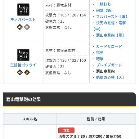
・
一騎打ち
素材：轟竜素材
・
砲撃【鈍】
攻撃力：105 / 120 / 154
・
フルバースト【重】
ティガバースト
破竜力：35
・
決死の覚悟・竜撃
状態異常：なし
【中】
・
覇山竜撃砲【重】
・
ガードリロード
素材：雷狼竜素材
・
挑発
・
砲撃
攻撃力：120 / 132 / 160
王銃槍ゴウライ
・
ブレイブガード
破竜力：25
・
覇山竜撃砲
状態異常：なし
・
銃槍の心得【大】
覇山竜撃砲の効果
スキル名
性能 / 効果
性能
消費スタミナ80 / 威力200 / 破竜力50