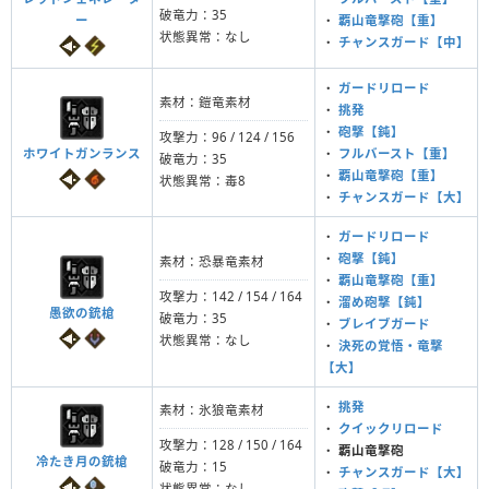
破竜力：35
ー
・
覇山竜撃砲【重】
状態異常：なし
・
チャンスガード【中】
・
ガードリロード
素材：鎧竜素材
・
挑発
・
砲撃【鈍】
攻撃力：96 / 124 / 156
ホワイトガンランス
・
フルバースト【重】
破竜力：35
・
覇山竜撃砲【重】
状態異常：毒8
・
チャンスガード【大】
・
ガードリロード
・
砲撃【鈍】
素材：恐暴竜素材
・
覇山竜撃砲【重】
攻撃力：142 / 154 / 164
・
溜め砲撃【鈍】
愚欲の銃槍
破竜力：35
・
ブレイブガード
状態異常：なし
・
決死の覚悟・竜撃
【大】
・
挑発
素材：氷狼竜素材
・
クイックリロード
攻撃力：128 / 150 / 164
・
覇山竜撃砲
冷たき月の銃槍
破竜力：15
・
チャンスガード【大】
状態異常：なし