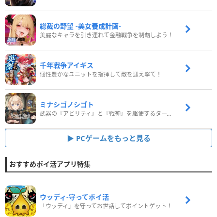
総裁の野望 -美女養成計画-
美麗なキャラを引き連れて金融戦争を制覇しよう！
千年戦争アイギス
個性豊かなユニットを指揮して敵を迎え撃て！
ミナシゴノシゴト
武器の『アビリティ』と『戦神』を駆使するターン制コマンドバトルRPG！
PCゲームをもっと見る
おすすめポイ活アプリ特集
ウッディ‐守ってポイ活
「ウッディ」を守ってお世話してポイントゲット！