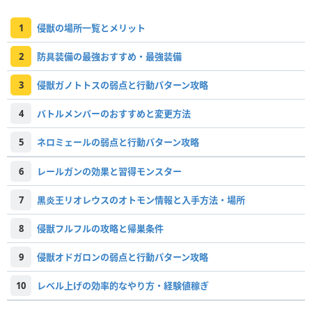
1
侵獣の場所一覧とメリット
2
防具装備の最強おすすめ・最強装備
3
侵獣ガノトトスの弱点と行動パターン攻略
4
バトルメンバーのおすすめと変更方法
5
ネロミェールの弱点と行動パターン攻略
6
レールガンの効果と習得モンスター
7
黒炎王リオレウスのオトモン情報と入手方法・場所
8
侵獣フルフルの攻略と帰巣条件
9
侵獣オドガロンの弱点と行動パターン攻略
10
レベル上げの効率的なやり方・経験値稼ぎ