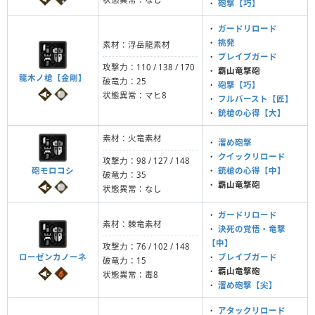
・
砲撃【巧】
・
ガードリロード
・
挑発
素材：浮岳龍素材
・
ブレイブガード
攻撃力：110 / 138 / 170
・
覇山竜撃砲
龍木ノ槍【金剛】
破竜力：25
・
砲撃【巧】
状態異常：マヒ8
・
フルバースト【匠】
・
銃槍の心得【大】
素材：火竜素材
・
溜め砲撃
・
クイックリロード
攻撃力：98 / 127 / 148
砲モロコシ
・
銃槍の心得【中】
破竜力：35
・
覇山竜撃砲
状態異常：なし
・
ガードリロード
素材：棘竜素材
・
決死の覚悟・竜撃
【中】
攻撃力：76 / 102 / 148
ローゼンカノーネ
・
ブレイブガード
破竜力：15
・
覇山竜撃砲
状態異常：毒8
・
溜め砲撃【尖】
・
アタックリロード