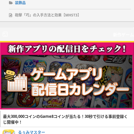
装飾品
砲撃「巧」の入手方法と効果【MHST3】
新作ゲーム
最大300,000コインのGame8コインが当たる！30秒で引ける事前登録く
じ開催中！
るぅみマスター