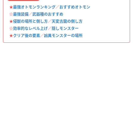
★
最強オトモンランキング
／
おすすめオトモン
☆
最強装備
／
武器種のおすすめ
★
侵獣の場所と倒し方
／
天変古龍の倒し方
☆
効率的なレベル上げ
／
隠しモンスター
★
クリア後の要素
／
凶異モンスターの場所