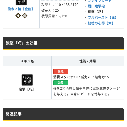
・
ブレイブガード
攻撃力：110 / 138 / 170
・
覇山竜撃砲
龍木ノ槍【金剛】
破竜力：25
・
砲撃【巧】
状態異常：マヒ8
・
フルバースト【匠】
・
銃槍の心得【大】
砲撃「巧」の効果
スキル名
性能 / 効果
性能
消費スタミナ10 / 威力70 / 破竜力15
効果
弾を2発消費し相手単体に武器属性ダメージ
砲撃【巧】
を与える。自身にガードを付与する。
関連記事