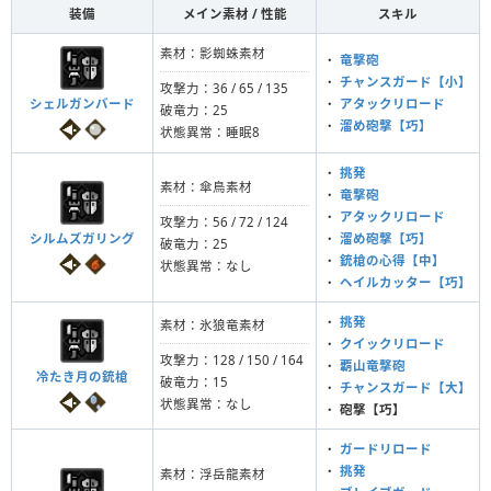
装備
メイン素材 / 性能
スキル
素材：影蜘蛛素材
・
竜撃砲
・
チャンスガード【小】
攻撃力：36 / 65 / 135
シェルガンバード
・
アタックリロード
破竜力：25
・
溜め砲撃【巧】
状態異常：睡眠8
・
挑発
素材：傘鳥素材
・
竜撃砲
・
アタックリロード
攻撃力：56 / 72 / 124
シルムズガリング
・
溜め砲撃【巧】
破竜力：25
・
銃槍の心得【中】
状態異常：なし
・
ヘイルカッター【巧】
・
挑発
素材：氷狼竜素材
・
クイックリロード
攻撃力：128 / 150 / 164
・
覇山竜撃砲
冷たき月の銃槍
破竜力：15
・
チャンスガード【大】
状態異常：なし
・
砲撃【巧】
・
ガードリロード
・
挑発
素材：浮岳龍素材