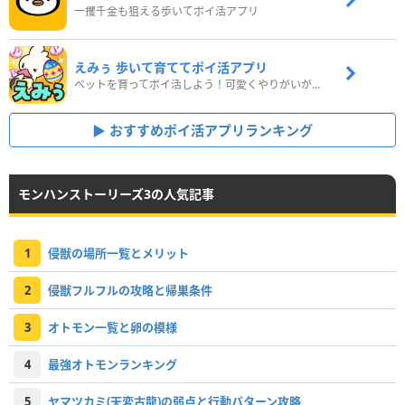
一攫千金も狙える歩いてポイ活アプリ
えみぅ 歩いて育ててポイ活アプリ
ペットを育ってポイ活しよう！可愛くやりがいがある新感覚アプリ
おすすめポイ活アプリランキング
モンハンストーリーズ3の人気記事
1
侵獣の場所一覧とメリット
2
侵獣フルフルの攻略と帰巣条件
3
オトモン一覧と卵の模様
4
最強オトモンランキング
5
ヤマツカミ(天変古龍)の弱点と行動パターン攻略