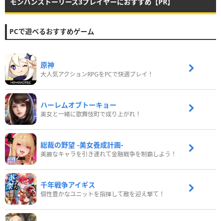
モンハンストーリーズ3プレイヤーにおすすめ【PR】
PCで遊べるおすすめゲーム
原神
大人気アクションRPGをPCで快適プレイ！
ハーレムオブトーキョー
美女と一緒に歌舞伎町で成り上がれ！
総裁の野望 -美女養成計画-
美麗なキャラを引き連れて金融戦争を制覇しよう！
千年戦争アイギス
個性豊かなユニットを指揮して敵を迎え撃て！