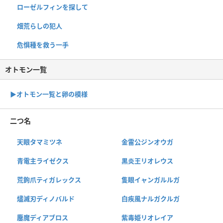
ローゼルフィンを探して
畑荒らしの犯人
危惧種を救う一手
オトモン一覧
▶︎オトモン一覧と卵の模様
二つ名
天眼タマミツネ
金雷公ジンオウガ
青電主ライゼクス
黒炎王リオレウス
荒鉤爪ティガレックス
隻眼イャンガルルガ
燼滅刃ディノバルド
白疾風ナルガクルガ
鏖魔ディアブロス
紫毒姫リオレイア