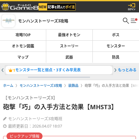
モンハンストーリーズ3攻略
攻略TOP
最強オトモン
ボス
オトモン図鑑
ストーリー
モンスター
マップ
武器
防具
モンスター一覧と弱点・3すくみ早見表
もっとみる
最強オト
1
2
ホーム
モンハンストーリーズ3攻略
装飾品
砲撃「巧」の入手方法と効果【MHS
【モンハンストーリーズ3】
砲撃「巧」の入手方法と効果【MHST3】
モンハンストーリーズ3攻略班
最終更新日：2026.04.07 18:07
ピックアップ情報