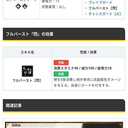
破竜力：15
・
ブレイブガード
状態異常：なし
・
フルバースト【閃】
・
チャンスガード【大】
フルバースト「閃」の効果
スキル名
性能 / 効果
性能
消費スタミナ40 / 威力100 / 破竜力10
効果
弾を8発消費し相手単体に武器属性ダメージ
フルバースト【閃】
を与える。自身にガードを付与する。
関連記事