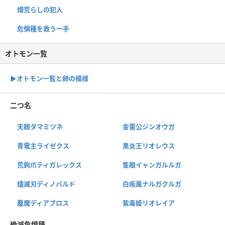
畑荒らしの犯人
危惧種を救う一手
オトモン一覧
▶︎オトモン一覧と卵の模様
二つ名
天眼タマミツネ
金雷公ジンオウガ
青電主ライゼクス
黒炎王リオレウス
荒鉤爪ティガレックス
隻眼イャンガルルガ
燼滅刃ディノバルド
白疾風ナルガクルガ
鏖魔ディアブロス
紫毒姫リオレイア
絶滅危惧種