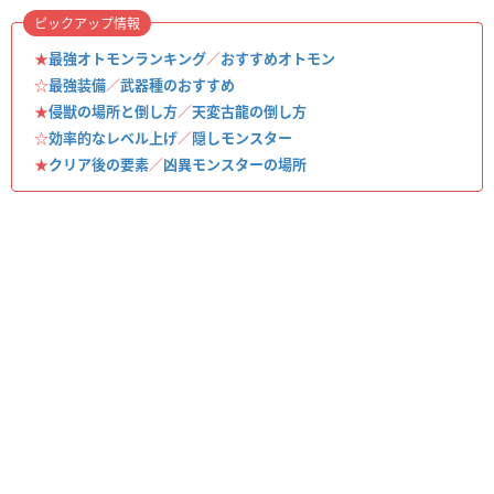
ピックアップ情報
★
最強オトモンランキング
／
おすすめオトモン
☆
最強装備
／
武器種のおすすめ
★
侵獣の場所と倒し方
／
天変古龍の倒し方
☆
効率的なレベル上げ
／
隠しモンスター
★
クリア後の要素
／
凶異モンスターの場所