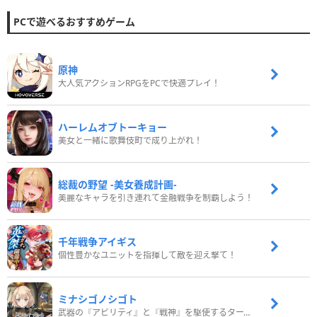
PCで遊べるおすすめゲーム
原神
大人気アクションRPGをPCで快適プレイ！
ハーレムオブトーキョー
美女と一緒に歌舞伎町で成り上がれ！
総裁の野望 -美女養成計画-
美麗なキャラを引き連れて金融戦争を制覇しよう！
千年戦争アイギス
個性豊かなユニットを指揮して敵を迎え撃て！
ミナシゴノシゴト
武器の『アビリティ』と『戦神』を駆使するターン制コマンドバトルRPG！