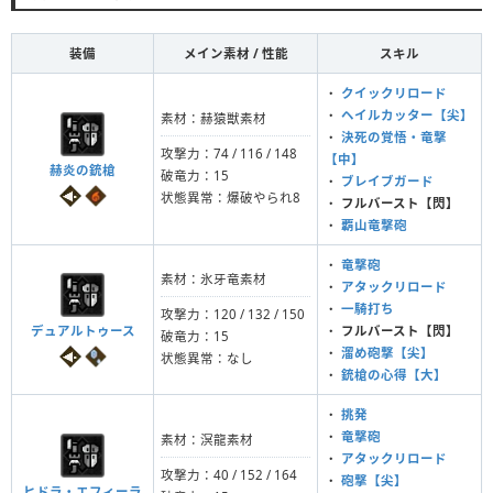
装備
メイン素材 / 性能
スキル
・
クイックリロード
・
ヘイルカッター【尖】
素材：赫猿獣素材
・
決死の覚悟・竜撃
攻撃力：74 / 116 / 148
【中】
赫炎の銃槍
破竜力：15
・
ブレイブガード
状態異常：爆破やられ8
・
フルバースト【閃】
・
覇山竜撃砲
・
竜撃砲
素材：氷牙竜素材
・
アタックリロード
・
一騎打ち
攻撃力：120 / 132 / 150
デュアルトゥース
・
フルバースト【閃】
破竜力：15
・
溜め砲撃【尖】
状態異常：なし
・
銃槍の心得【大】
・
挑発
・
竜撃砲
素材：溟龍素材
・
アタックリロード
攻撃力：40 / 152 / 164
・
砲撃【尖】
ヒドラ・エフィーラ