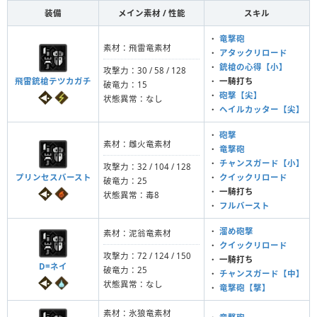
装備
メイン素材 / 性能
スキル
・
竜撃砲
素材：飛雷竜素材
・
アタックリロード
・
銃槍の心得【小】
攻撃力：30 / 58 / 128
飛雷銃槍テツカガチ
・
一騎打ち
破竜力：15
・
砲撃【尖】
状態異常：なし
・
ヘイルカッター【尖】
・
砲撃
素材：雌火竜素材
・
竜撃砲
・
チャンスガード【小】
攻撃力：32 / 104 / 128
プリンセスバースト
・
クイックリロード
破竜力：25
・
一騎打ち
状態異常：毒8
・
フルバースト
・
溜め砲撃
素材：泥翁竜素材
・
クイックリロード
攻撃力：72 / 124 / 150
・
一騎打ち
D=ネイ
破竜力：25
・
チャンスガード【中】
状態異常：なし
・
竜撃砲【撃】
素材：氷狼竜素材