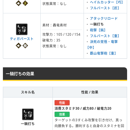
・
ヘイルカッター【巧】
状態異常：なし
・
フルバースト【匠】
・
アタックリロード
・
一騎打ち
素材：轟竜素材
・
砲撃【鈍】
攻撃力：105 / 120 / 154
・
フルバースト【重】
ティガバースト
破竜力：35
・
決死の覚悟・竜撃
状態異常：なし
【中】
・
覇山竜撃砲【重】
一騎打ちの効果
スキル名
性能 / 効果
性能
消費スタミナ30 / 威力80 / 破竜力20
効果
ターゲットの3すくみ攻撃を引き付け、真っ
一騎打ち
向勝負する。勝利すると自身のスタミナを回