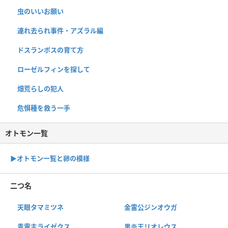
虫のいいお願い
連れ去られ事件・アズラル編
ドスランポスの育て方
ローゼルフィンを探して
畑荒らしの犯人
危惧種を救う一手
オトモン一覧
▶︎オトモン一覧と卵の模様
二つ名
天眼タマミツネ
金雷公ジンオウガ
青電主ライゼクス
黒炎王リオレウス