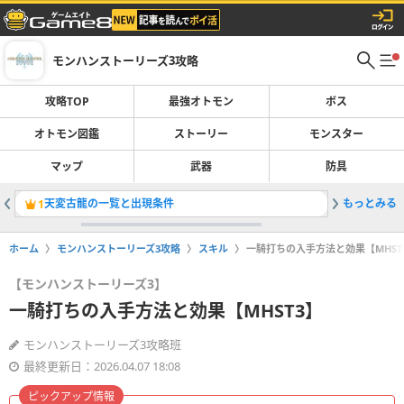
モンハンストーリーズ3攻略
攻略TOP
最強オトモン
ボス
オトモン図鑑
ストーリー
モンスター
マップ
武器
防具
天変古龍の一覧と出現条件
もっとみる
侵獣の場
1
2
ホーム
モンハンストーリーズ3攻略
スキル
一騎打ちの入手方法と効果【MHST
【モンハンストーリーズ3】
一騎打ちの入手方法と効果【MHST3】
モンハンストーリーズ3攻略班
最終更新日：2026.04.07 18:08
ピックアップ情報