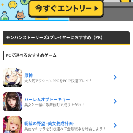
モンハンストーリーズ3プレイヤーにおすすめ【PR】
PCで遊べるおすすめゲーム
原神
大人気アクションRPGをPCで快適プレイ！
ハーレムオブトーキョー
美女と一緒に歌舞伎町で成り上がれ！
総裁の野望 -美女養成計画-
美麗なキャラを引き連れて金融戦争を制覇しよう！