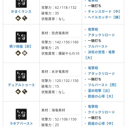
・
竜撃砲
・
一騎打ち
攻撃力：62 / 118 / 132
かまくランス
・
チャンスガード【中】
破竜力：35
・
ヘイルカッター【練】
状態異常：なし
・
竜撃砲
素材：怨虎竜素材
・
アタックリロード
・
一騎打ち
攻撃力：142 / 150 / 160
禍ツ砲槍【封】
・
フルバースト
破竜力：25
・
決死の覚悟・竜撃
状態異常：爆破やられ10
【大】
・
竜撃砲
素材：氷牙竜素材
・
アタックリロード
・
一騎打ち
攻撃力：120 / 132 / 150
デュアルトゥース
・
フルバースト【閃】
破竜力：15
・
溜め砲撃【尖】
状態異常：なし
・
銃槍の心得【大】
・
竜撃砲
素材：海竜素材
・
クイックリロード
・
一騎打ち
攻撃力：52 / 108 / 150
ラギアバースト
・
銃槍の心得【中】
破竜力：25