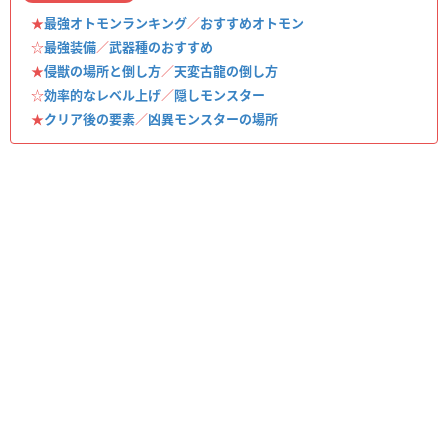
★
最強オトモンランキング
／
おすすめオトモン
☆
最強装備
／
武器種のおすすめ
★
侵獣の場所と倒し方
／
天変古龍の倒し方
☆
効率的なレベル上げ
／
隠しモンスター
★
クリア後の要素
／
凶異モンスターの場所