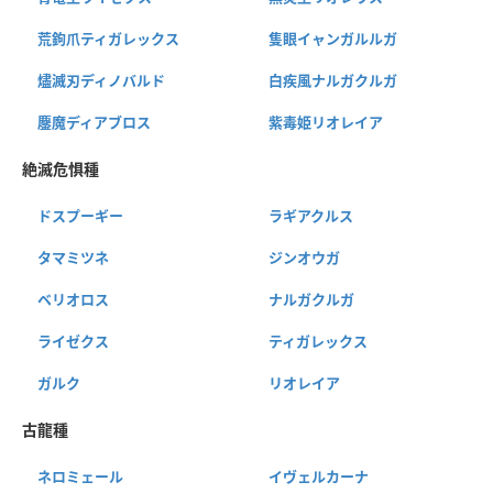
荒鉤爪ティガレックス
隻眼イャンガルルガ
燼滅刃ディノバルド
白疾風ナルガクルガ
鏖魔ディアブロス
紫毒姫リオレイア
絶滅危惧種
ドスプーギー
ラギアクルス
タマミツネ
ジンオウガ
ベリオロス
ナルガクルガ
ライゼクス
ティガレックス
ガルク
リオレイア
古龍種
ネロミェール
イヴェルカーナ