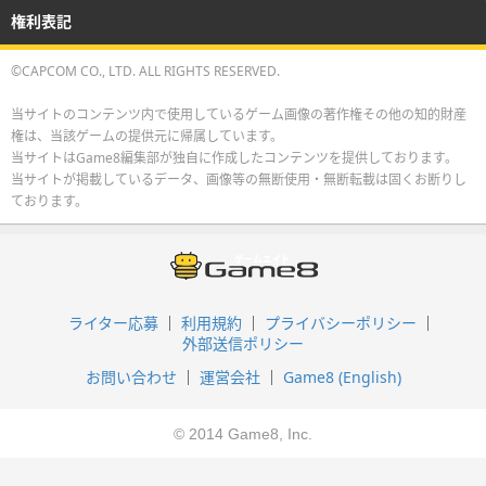
権利表記
©CAPCOM CO., LTD. ALL RIGHTS RESERVED.
当サイトのコンテンツ内で使用しているゲーム画像の著作権その他の知的財産
権は、当該ゲームの提供元に帰属しています。
当サイトはGame8編集部が独自に作成したコンテンツを提供しております。
当サイトが掲載しているデータ、画像等の無断使用・無断転載は固くお断りし
ております。
ライター応募
利用規約
プライバシーポリシー
外部送信ポリシー
お問い合わせ
運営会社
Game8 (English)
© 2014 Game8, Inc.