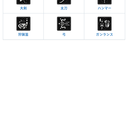
大剣
太刀
ハンマー
狩猟笛
弓
ガンランス