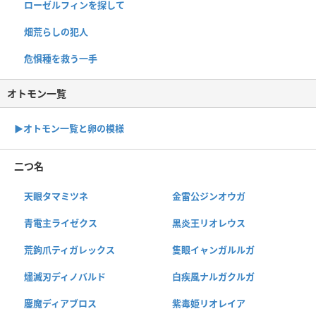
ローゼルフィンを探して
畑荒らしの犯人
危惧種を救う一手
オトモン一覧
▶︎オトモン一覧と卵の模様
二つ名
天眼タマミツネ
金雷公ジンオウガ
青電主ライゼクス
黒炎王リオレウス
荒鉤爪ティガレックス
隻眼イャンガルルガ
燼滅刃ディノバルド
白疾風ナルガクルガ
鏖魔ディアブロス
紫毒姫リオレイア