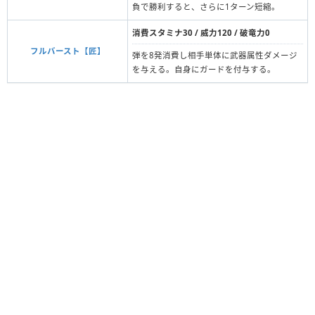
負で勝利すると、さらに1ターン短縮。
消費スタミナ30 / 威力120 / 破竜力0
フルバースト【匠】
弾を8発消費し相手単体に武器属性ダメージ
を与える。自身にガードを付与する。