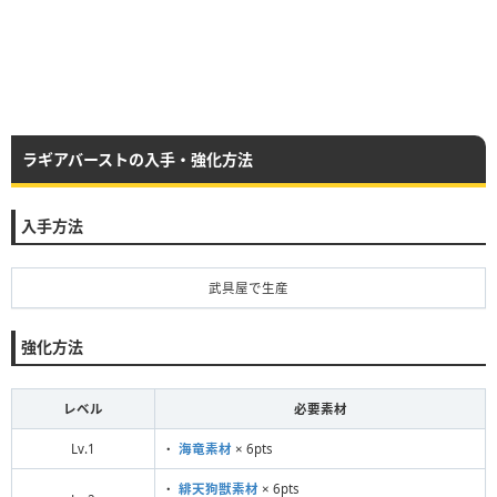
ラギアバーストの入手・強化方法
入手方法
武具屋で生産
強化方法
レベル
必要素材
Lv.1
・
海竜素材
× 6pts
・
緋天狗獣素材
× 6pts