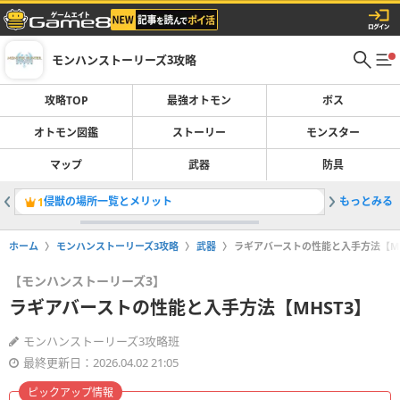
モンハンストーリーズ3攻略
攻略TOP
最強オトモン
ボス
オトモン図鑑
ストーリー
モンスター
マップ
武器
防具
侵獣の場所一覧とメリット
もっとみる
オトモン
1
2
ホーム
モンハンストーリーズ3攻略
武器
ラギアバーストの性能と入手方法【MH
【モンハンストーリーズ3】
ラギアバーストの性能と入手方法【MHST3】
モンハンストーリーズ3攻略班
最終更新日：2026.04.02 21:05
ピックアップ情報