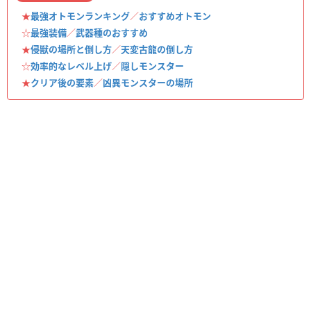
★
最強オトモンランキング
／
おすすめオトモン
☆
最強装備
／
武器種のおすすめ
★
侵獣の場所と倒し方
／
天変古龍の倒し方
☆
効率的なレベル上げ
／
隠しモンスター
★
クリア後の要素
／
凶異モンスターの場所