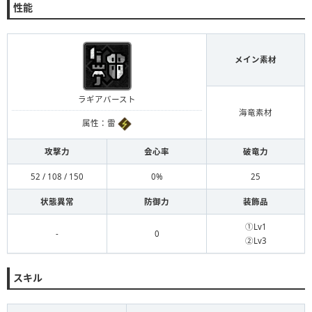
性能
メイン素材
ラギアバースト
海竜素材
属性：雷
攻撃力
会心率
破竜力
52 / 108 / 150
0%
25
状態異常
防御力
装飾品
①Lv1
-
0
②Lv3
スキル