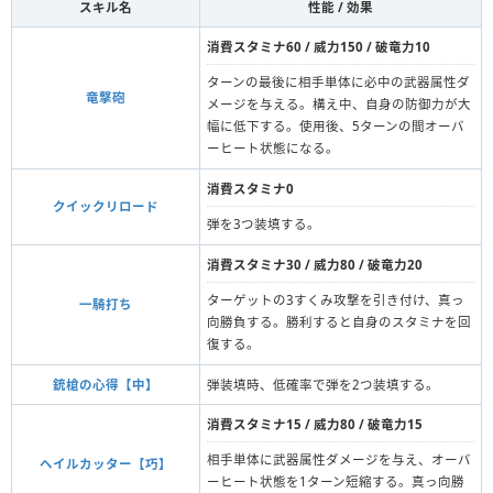
スキル名
性能 / 効果
消費スタミナ60 / 威力150 / 破竜力10
ターンの最後に相手単体に必中の武器属性ダ
竜撃砲
メージを与える。構え中、自身の防御力が大
幅に低下する。使用後、5ターンの間オーバ
ーヒート状態になる。
消費スタミナ0
クイックリロード
弾を3つ装填する。
消費スタミナ30 / 威力80 / 破竜力20
ターゲットの3すくみ攻撃を引き付け、真っ
一騎打ち
向勝負する。勝利すると自身のスタミナを回
復する。
銃槍の心得【中】
弾装填時、低確率で弾を2つ装填する。
消費スタミナ15 / 威力80 / 破竜力15
相手単体に武器属性ダメージを与え、オーバ
ヘイルカッター【巧】
ーヒート状態を1ターン短縮する。真っ向勝