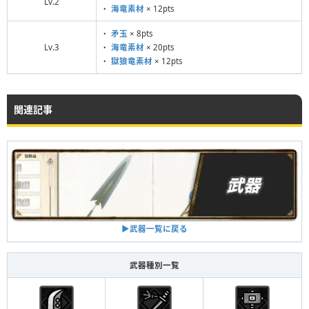
Lv.2
・
海竜素材
× 12pts
・
矛玉
× 8pts
Lv.3
・
海竜素材
× 20pts
・
獄狼竜素材
× 12pts
関連記事
▶︎武器一覧に戻る
武器種別一覧