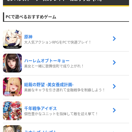
PCで遊べるおすすめゲーム
原神
大人気アクションRPGをPCで快適プレイ！
ハーレムオブトーキョー
美女と一緒に歌舞伎町で成り上がれ！
総裁の野望 -美女養成計画-
美麗なキャラを引き連れて金融戦争を制覇しよう！
千年戦争アイギス
個性豊かなユニットを指揮して敵を迎え撃て！