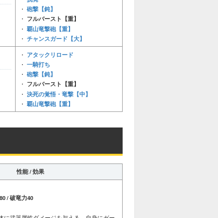
砲撃【鈍】
・
・
フルバースト【重】
覇山竜撃砲【重】
・
チャンスガード【大】
・
アタックリロード
・
一騎打ち
・
砲撃【鈍】
・
・
フルバースト【重】
決死の覚悟・竜撃【中】
・
覇山竜撃砲【重】
・
性能 / 効果
0 / 破竜力40
体に武器属性ダメージを与える。自身にガー