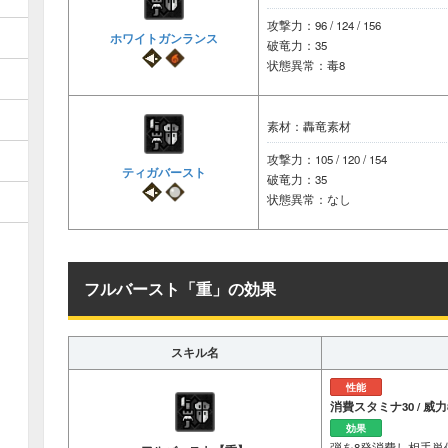
攻撃力：96 / 124 / 156
ホワイトガンランス
破竜力：35
状態異常：毒8
素材：轟竜素材
攻撃力：105 / 120 / 154
ティガバースト
破竜力：35
状態異常：なし
フルバースト「重」の効果
スキル名
性能
消費スタミナ30 / 威力8
効果
弾を8発消費し相手単