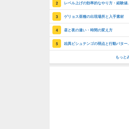
レベル上げの効
2
ゲリョス亜種の出現場所と入手素材
3
昼と夜の違い・時間の変え方
4
凶異ビシュテン
5
もっと