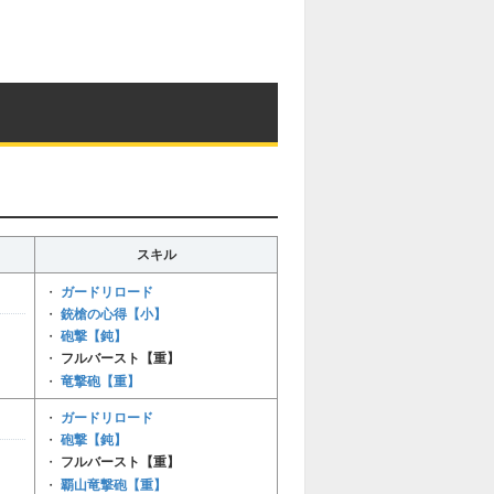
スキル
ガードリロード
・
銃槍の心得【小】
・
砲撃【鈍】
・
・
フルバースト【重】
竜撃砲【重】
・
ガードリロード
・
砲撃【鈍】
・
・
フルバースト【重】
覇山竜撃砲【重】
・