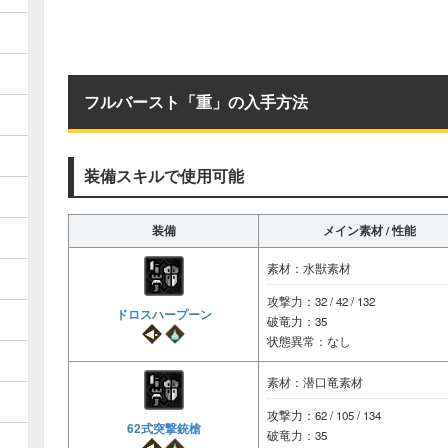
フルバースト「重」の入手方法
装備スキルで使用可能
装備
メイン素材 / 性能
素材：水獣素材
攻撃力：32 / 42 / 132
ドロスハープーン
破竜力：35
状態異常：なし
素材：潜口竜素材
攻撃力：62 / 105 / 134
62式突撃銃槍
破竜力：35