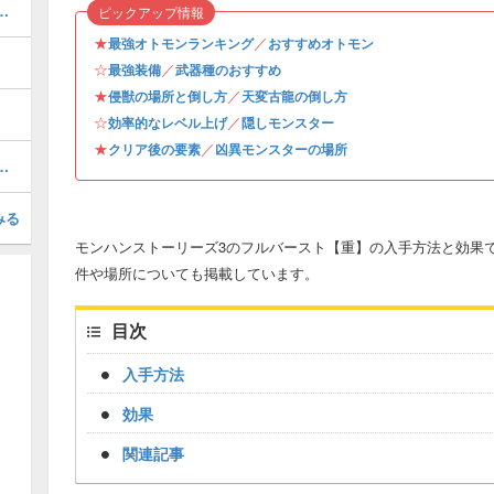
率的なやり方・経験値稼ぎ
ピックアップ情報
★
／
最強オトモンランキング
おすすめオトモン
☆
／
最強装備
武器種のおすすめ
★
／
侵獣の場所と倒し方
天変古龍の倒し方
☆
／
効率的なレベル上げ
隠しモンスター
★
／
クリア後の要素
凶異モンスターの場所
ゴの弱点と行動パターン攻略
みる
モンハンストーリーズ3のフルバースト【重】の入手方法と効果で
件や場所についても掲載しています。
目次
入手方法
効果
関連記事