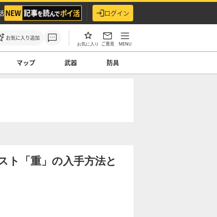
活
ログイン
お気に入り追加
ご意見
MENU
お気に入り
マップ
武器
防具
スト「重」の入手方法と