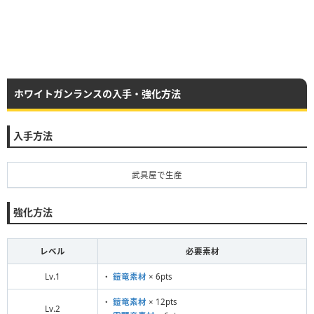
ホワイトガンランスの入手・強化方法
入手方法
武具屋で生産
強化方法
レベル
必要素材
Lv.1
・
鎧竜素材
× 6pts
・
鎧竜素材
× 12pts
Lv.2