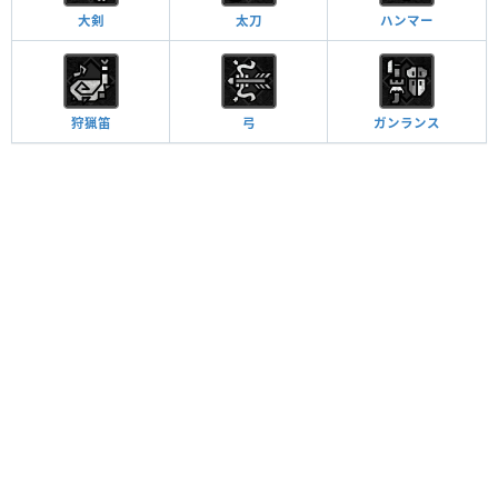
大剣
太刀
ハンマー
狩猟笛
弓
ガンランス