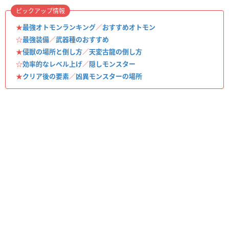
ピックアップ情報
★
最強オトモンランキング
／
おすすめオトモン
☆
最強装備
／
武器種のおすすめ
★
侵獣の場所と倒し方
／
天変古龍の倒し方
☆
効率的なレベル上げ
／
隠しモンスター
★
クリア後の要素
／
凶異モンスターの場所