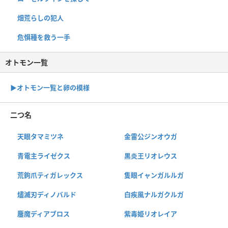
畑荒らしの犯人
危惧種を救う一手
オトモン一覧
▶︎オトモン一覧と卵の模様
二つ名
天眼タマミツネ
金雷公ジンオウガ
青電主ライゼクス
黒炎王リオレウス
荒鉤爪ティガレックス
隻眼イャンガルルガ
燼滅刃ディノバルド
白疾風ナルガクルガ
鏖魔ディアブロス
紫毒姫リオレイア