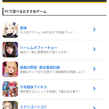
PCで遊べるおすすめゲーム
原神
大人気アクションRPGをPCで快適プレイ！
ハーレムオブトーキョー
美女と一緒に歌舞伎町で成り上がれ！
総裁の野望 -美女養成計画-
美麗なキャラを引き連れて金融戦争を制覇しよう！
千年戦争アイギス
個性豊かなユニットを指揮して敵を迎え撃て！
ミナシゴノシゴト