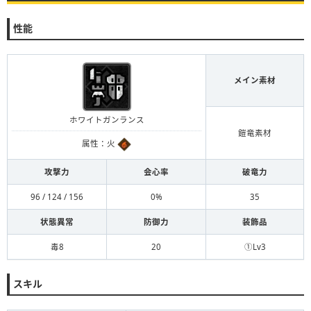
性能
メイン素材
ホワイトガンランス
鎧竜素材
属性：火
攻撃力
会心率
破竜力
96 / 124 / 156
0%
35
状態異常
防御力
装飾品
毒8
20
①Lv3
スキル