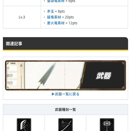
・
雷顎竜素材
× 6pts
・
矛玉
× 8pts
Lv.3
・
鎧竜素材
× 20pts
・
蒼火竜素材
× 12pts
関連記事
▶︎武器一覧に戻る
武器種別一覧