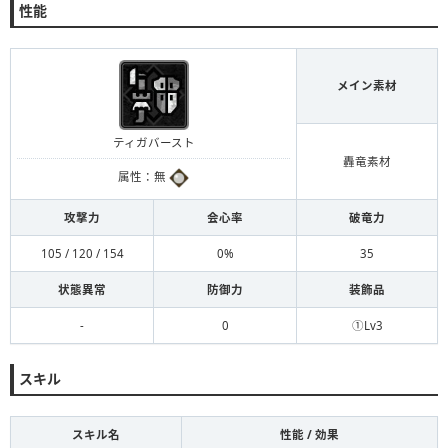
性能
メイン素材
ティガバースト
轟竜素材
属性：無
攻撃力
会心率
破竜力
105 / 120 / 154
0%
35
状態異常
防御力
装飾品
-
0
①Lv3
スキル
スキル名
性能 / 効果