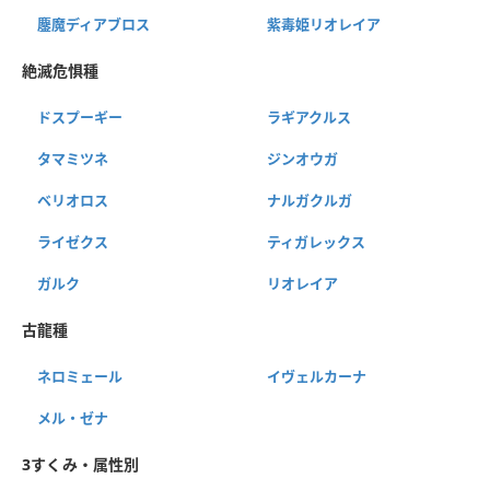
鏖魔ディアブロス
紫毒姫リオレイア
絶滅危惧種
ドスプーギー
ラギアクルス
タマミツネ
ジンオウガ
ベリオロス
ナルガクルガ
ライゼクス
ティガレックス
ガルク
リオレイア
古龍種
ネロミェール
イヴェルカーナ
メル・ゼナ
3すくみ・属性別