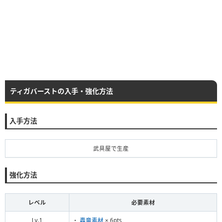
ティガバーストの入手・強化方法
入手方法
武具屋で生産
強化方法
レベル
必要素材
Lv.1
・
轟竜素材
× 6pts