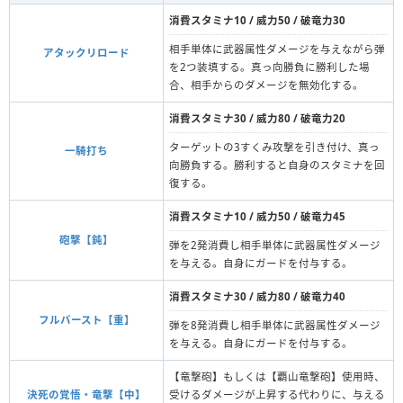
消費スタミナ10 / 威力50 / 破竜力30
相手単体に武器属性ダメージを与えながら弾
アタックリロード
を2つ装填する。真っ向勝負に勝利した場
合、相手からのダメージを無効化する。
消費スタミナ30 / 威力80 / 破竜力20
ターゲットの3すくみ攻撃を引き付け、真っ
一騎打ち
向勝負する。勝利すると自身のスタミナを回
復する。
消費スタミナ10 / 威力50 / 破竜力45
砲撃【鈍】
弾を2発消費し相手単体に武器属性ダメージ
を与える。自身にガードを付与する。
消費スタミナ30 / 威力80 / 破竜力40
フルバースト【重】
弾を8発消費し相手単体に武器属性ダメージ
を与える。自身にガードを付与する。
【竜撃砲】もしくは【覇山竜撃砲】使用時、
決死の覚悟・竜撃【中】
受けるダメージが上昇する代わりに、与える