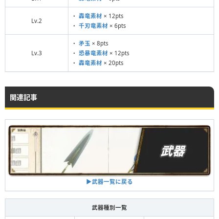
・
轟竜素材
× 12pts
Lv.2
・
千刃竜素材
× 6pts
・
矛玉
× 8pts
Lv.3
・
恐暴竜素材
× 12pts
・
轟竜素材
× 20pts
関連記事
▶︎武器一覧に戻る
武器種別一覧