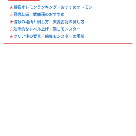
★
最強オトモンランキング
／
おすすめオトモン
☆
最強装備
／
武器種のおすすめ
★
侵獣の場所と倒し方
／
天変古龍の倒し方
☆
効率的なレベル上げ
／
隠しモンスター
★
クリア後の要素
／
凶異モンスターの場所