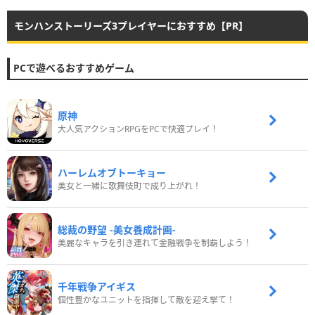
モンハンストーリーズ3プレイヤーにおすすめ【PR】
PCで遊べるおすすめゲーム
原神
大人気アクションRPGをPCで快適プレイ！
ハーレムオブトーキョー
美女と一緒に歌舞伎町で成り上がれ！
総裁の野望 -美女養成計画-
美麗なキャラを引き連れて金融戦争を制覇しよう！
千年戦争アイギス
個性豊かなユニットを指揮して敵を迎え撃て！