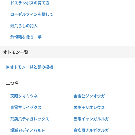
ドスランポスの育て方
ローゼルフィンを探して
畑荒らしの犯人
危惧種を救う一手
オトモン一覧
▶︎オトモン一覧と卵の模様
二つ名
天眼タマミツネ
金雷公ジンオウガ
青電主ライゼクス
黒炎王リオレウス
荒鉤爪ティガレックス
隻眼イャンガルルガ
燼滅刃ディノバルド
白疾風ナルガクルガ