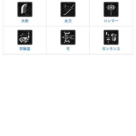
大剣
太刀
ハンマー
狩猟笛
弓
ガンランス