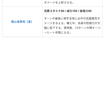
ダメージを上昇させる。
消費スタミナ80 / 威力180 / 破竜力80
ターンの最後に相手全体に必中の武器属性ダ
覇山竜撃砲【重】
メージを与える。構え中、自身の防御力が大
幅に低下する。使用後、10ターンの間オーバ
ーヒート状態になる。