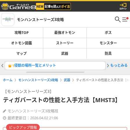
モンハンストーリーズ3攻略
攻略TOP
最強オトモン
ボス
オトモン図鑑
ストーリー
モンスター
マップ
武器
防具
侵獣の場所一覧とメリット
もっとみる
侵獣ガノ
1
2
ホーム
モンハンストーリーズ3攻略
武器
ティガバーストの性能と入手方法【MH
【モンハンストーリーズ3】
ティガバーストの性能と入手方法【MHST3】
モンハンストーリーズ3攻略班
最終更新日：2026.04.02 21:06
ピックアップ情報