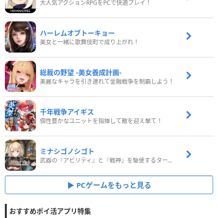
大人気アクションRPGをPCで快適プレイ！
ハーレムオブトーキョー
美女と一緒に歌舞伎町で成り上がれ！
総裁の野望 -美女養成計画-
美麗なキャラを引き連れて金融戦争を制覇しよう！
千年戦争アイギス
個性豊かなユニットを指揮して敵を迎え撃て！
ミナシゴノシゴト
武器の『アビリティ』と『戦神』を駆使するターン制コマンドバトルRPG！
PCゲームをもっと見る
おすすめポイ活アプリ特集