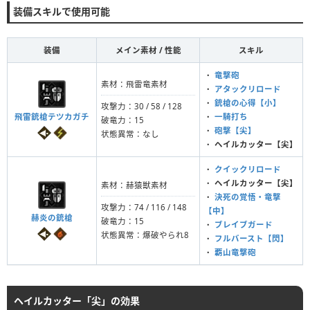
装備スキルで使用可能
装備
メイン素材 / 性能
スキル
・
竜撃砲
素材：飛雷竜素材
・
アタックリロード
・
銃槍の心得【小】
攻撃力：30 / 58 / 128
飛雷銃槍テツカガチ
・
一騎打ち
破竜力：15
・
砲撃【尖】
状態異常：なし
・
ヘイルカッター【尖】
・
クイックリロード
・
ヘイルカッター【尖】
素材：赫猿獣素材
・
決死の覚悟・竜撃
攻撃力：74 / 116 / 148
【中】
赫炎の銃槍
破竜力：15
・
ブレイブガード
状態異常：爆破やられ8
・
フルバースト【閃】
・
覇山竜撃砲
ヘイルカッター「尖」の効果