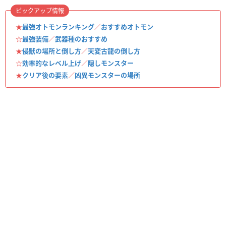
ピックアップ情報
★
最強オトモンランキング
／
おすすめオトモン
☆
最強装備
／
武器種のおすすめ
★
侵獣の場所と倒し方
／
天変古龍の倒し方
☆
効率的なレベル上げ
／
隠しモンスター
★
クリア後の要素
／
凶異モンスターの場所