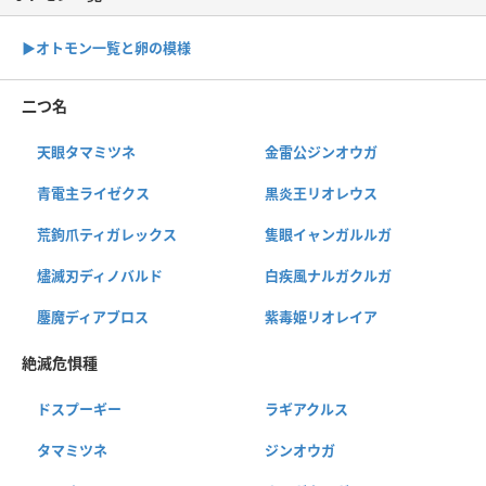
▶︎オトモン一覧と卵の模様
二つ名
天眼タマミツネ
金雷公ジンオウガ
青電主ライゼクス
黒炎王リオレウス
荒鉤爪ティガレックス
隻眼イャンガルルガ
燼滅刃ディノバルド
白疾風ナルガクルガ
鏖魔ディアブロス
紫毒姫リオレイア
絶滅危惧種
ドスプーギー
ラギアクルス
タマミツネ
ジンオウガ