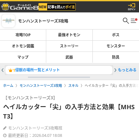
モンハンストーリーズ3攻略
攻略TOP
最強オトモン
ボス
オトモン図鑑
ストーリー
モンスター
マップ
武器
防具
侵獣の場所一覧とメリット
もっとみる
天眼タマ
1
2
ホーム
モンハンストーリーズ3攻略
スキル
ヘイルカッター「尖」の入手方法と効
【モンハンストーリーズ3】
ヘイルカッター「尖」の入手方法と効果【MHS
T3】
モンハンストーリーズ3攻略班
最終更新日：2026.04.07 18:08