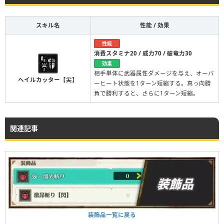
スキル名
性能 / 効果
性能
消費スタミナ20 / 威力70 / 破竜力30
効果
相手単体に武器属性ダメージを与え、オーバ
ヘイルカッター【尖】
ーヒート状態を1ターン短縮する。真っ向勝
負で勝利すると、さらに1ターン短縮。
関連記事
装飾品一覧に戻る