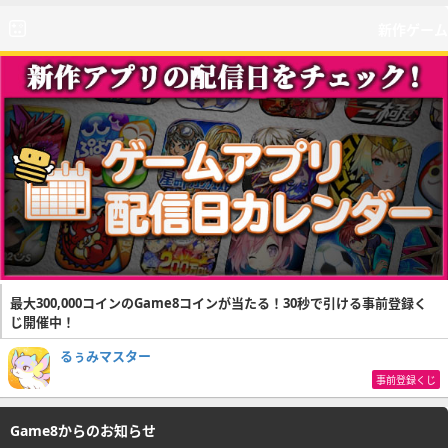
新作ゲーム
最大300,000コインのGame8コインが当たる！30秒で引ける事前登録く
じ開催中！
るぅみマスター
事前登録くじ
Game8からのお知らせ