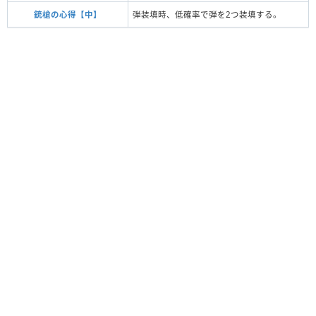
銃槍の心得【中】
弾装填時、低確率で弾を2つ装填する。