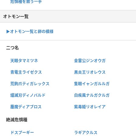
危惧種を救う一手
オトモン一覧
▶︎オトモン一覧と卵の模様
二つ名
天眼タマミツネ
金雷公ジンオウガ
青電主ライゼクス
黒炎王リオレウス
荒鉤爪ティガレックス
隻眼イャンガルルガ
燼滅刃ディノバルド
白疾風ナルガクルガ
鏖魔ディアブロス
紫毒姫リオレイア
絶滅危惧種
ドスプーギー
ラギアクルス