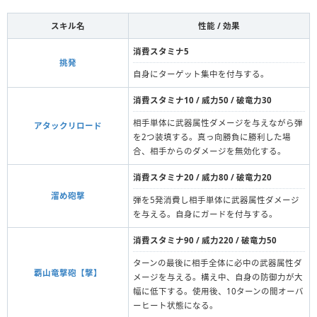
スキル名
性能 / 効果
消費スタミナ5
挑発
自身にターゲット集中を付与する。
消費スタミナ10 / 威力50 / 破竜力30
相手単体に武器属性ダメージを与えながら弾
アタックリロード
を2つ装填する。真っ向勝負に勝利した場
合、相手からのダメージを無効化する。
消費スタミナ20 / 威力80 / 破竜力20
溜め砲撃
弾を5発消費し相手単体に武器属性ダメージ
を与える。自身にガードを付与する。
消費スタミナ90 / 威力220 / 破竜力50
ターンの最後に相手全体に必中の武器属性ダ
覇山竜撃砲【撃】
メージを与える。構え中、自身の防御力が大
幅に低下する。使用後、10ターンの間オーバ
ーヒート状態になる。