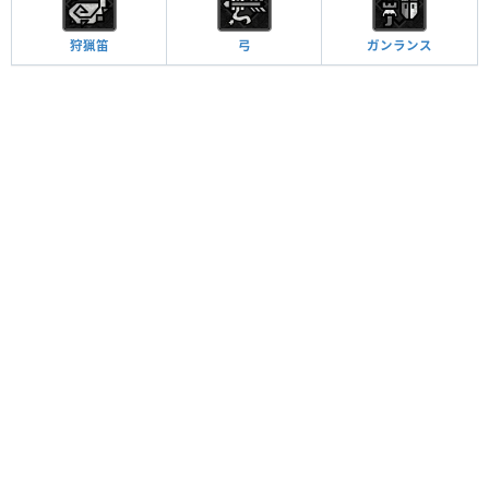
狩猟笛
弓
ガンランス