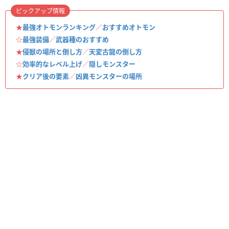
ピックアップ情報
★
最強オトモンランキング
／
おすすめオトモン
☆
最強装備
／
武器種のおすすめ
★
侵獣の場所と倒し方
／
天変古龍の倒し方
☆
効率的なレベル上げ
／
隠しモンスター
★
クリア後の要素
／
凶異モンスターの場所