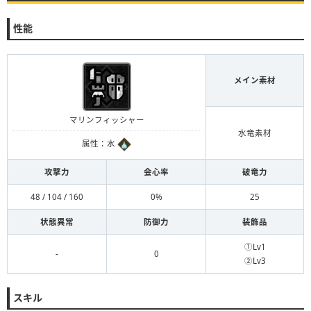
性能
メイン素材
マリンフィッシャー
水竜素材
属性：水
攻撃力
会心率
破竜力
48 / 104 / 160
0%
25
状態異常
防御力
装飾品
①Lv1
-
0
②Lv3
スキル