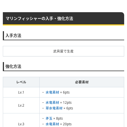
マリンフィッシャーの入手・強化方法
入手方法
武具屋で生産
強化方法
レベル
必要素材
Lv.1
・
水竜素材
× 6pts
・
水竜素材
× 12pts
Lv.2
・
翠水竜素材
× 6pts
・
矛玉
× 8pts
Lv.3
・
水竜素材
× 20pts