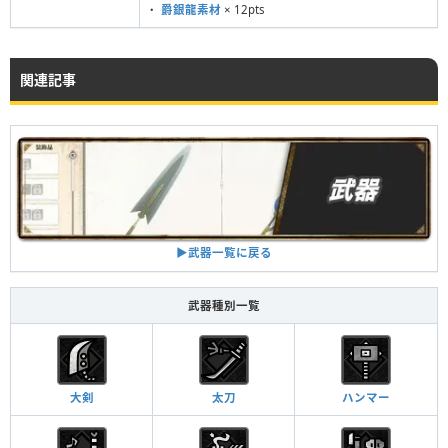
・
爵銀龍素材
× 12pts
関連記事
▶︎武器一覧に戻る
武器種別一覧
大剣
太刀
ハンマー