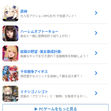
原神
大人気アクションRPGをPCで快適プレイ！
ハーレムオブトーキョー
美女と一緒に歌舞伎町で成り上がれ！
総裁の野望 -美女養成計画-
美麗なキャラを引き連れて金融戦争を制覇しよう！
千年戦争アイギス
個性豊かなユニットを指揮して敵を迎え撃て！
ミナシゴノシゴト
武器の『アビリティ』と『戦神』を駆使するターン制コマンドバトルRPG！
PCゲームをもっと見る